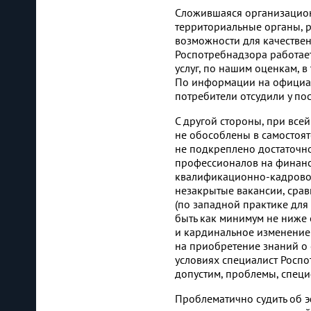
Сложившаяся организацион
территориальные органы, р
возможности для качествен
Роспотребнадзора работает
услуг, по нашим оценкам, в
По информации на официал
потребители отсудили у пос
С другой стороны, при все
не обособлены в самостоя
не подкреплено достаточн
профессионалов на финанс
квалификационно-кадрового
незакрытые вакансии, срав
(по западной практике дл
быть как минимум не ниже 
и кардинальное изменение
на приобретение знаний о
условиях специалист Роспо
допустим, проблемы, специ
Проблематично судить об э