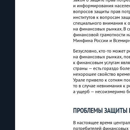
и информирования населен
вопросов защиты прав потр
институтов к вопросам защ
специального внимания к 
на финансовых рынках. В с
финансовой грамотности н
Минфина России и Всемирн
Безусловно, кто-то может 
на финансовых рынках, по
к финансовым услугам явл
страны — есть гораздо бол
нехорошее свойство време
Урале привело к сотням по
то в случае невнимания к 
а ущерб — несоизмеримо б
ПРОБЛЕМЫ ЗАЩИТЫ П
В настоящее время центра
потребителей финансовых у