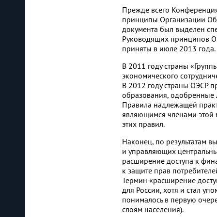
Прежде всего Конференция
принципы Организации Объ
документа был выделен сп
Руководящих принципов О
приняты в июле 2013 года.
В 2011 году страны «Груп
экономического сотрудниче
В 2012 году страны ОЭСР 
образования, одобренные 
Правила надлежащей практи
являющимся членами этой 
этих правил.
Наконец, по результатам 
и управляющих центральны
расширение доступа к фина
к защите прав потребител
Термин «расширение доступа
для России, хотя и стал уп
понималось в первую очер
слоям населения).