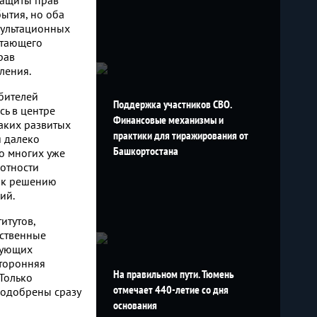
защиты прав
бытия, но оба
сультационных
астающего
рав
ления.
бителей
Поддержка участников СВО.
ь в центре
Финансовые механизмы и
аких развитых
практики для тиражирования от
я далеко
Башкортостана
во многих уже
отности
, к решению
ий.
итутов,
рственные
ебующих
сторонняя
На правильном пути. Тюмень
Только
отмечает 440-летие со дня
 одобрены сразу
основания