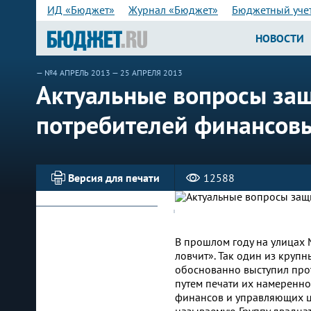
ИД «Бюджет»
Журнал «Бюджет»
Бюджетный уче
НОВОСТИ
—
№4 АПРЕЛЬ 2013
— 25 АПРЕЛЯ 2013
Актуальные вопросы за
потребителей финансовы
Версия для печати
12588
В прошлом году на улицах 
ловчит». Так один из круп
обоснованно выступил про
путем печати их намеренно
финансов и управляющих це