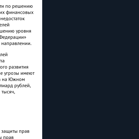
сти по решению
гих финансовых
 недостаток
елей
вышению уровня
 Федерации»
 направлении.
елей
па
ого развития
ые угрозы имеют
та на Южном
лиард рублей,
 тысяч,
 защиты прав
ы прав