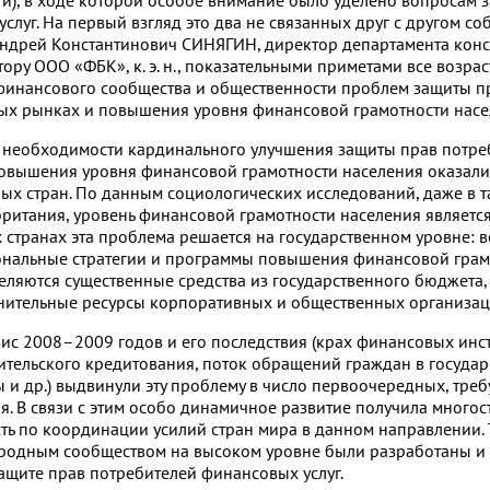
и), в ходе которой особое внимание было уделено вопросам 
луг. На первый взгляд это два не связанных друг с другом со
 Андрей Константинович СИНЯГИН, директор департамента кон
тору ООО «ФБК», к. э. н., показательными приметами все возр
 финансового сообщества и общественности проблем защиты п
ых рынках и повышения уровня финансовой грамотности насе
 необходимости кардинального улучшения защиты прав потре
овышения уровня финансовой грамотности населения оказалис
х стран. По данным социологических исследований, даже в т
британия, уровень финансовой грамотности населения являетс
х странах эта проблема решается на государственном уровне: 
ональные стратегии и программы повышения финансовой грам
деляются существенные средства из государственного бюджета
нительные ресурсы корпоративных и общественных организац
зис
2008–2009
годов и его последствия (крах финансовых инст
ительского кредитования, поток обращений граждан в госуда
ы и др.) выдвинули эту проблему в число перво­очередных, тр
. В связи с этим особо динамичное развитие получила много
ть по координации усилий стран мира в данном направлении. 
родным сообществом на высоком уровне были разработаны и
ащите прав потребителей финансовых услуг.