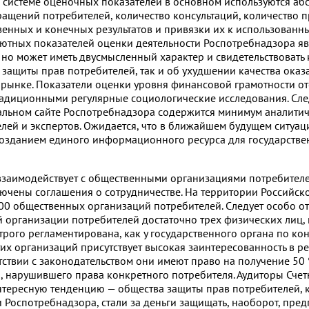
й системе оценочных показателей в основном используются а
ращений потребителей, количество консультаций, количество п
венных и конечных результатов и привязки их к использован
ютных показателей оценки деятельности Роспотребнадзора яв
но может иметь двусмысленный характер и свидетельствовать 
защиты прав потребителей, так и об ухудшении качества оказа
рынке. Показатели оценки уровня финансовой грамотности отс
традиционными регулярные социологические исследования. Сле
иальном сайте Роспотребнадзора содержится минимум аналити
лей и экспертов. Ожидается, что в ближайшем будущем ситуа
 созданием единого информационного ресурса для государств
взаимодействует с общественными организациями потребителе
лючены соглашения о сотрудничестве. На территории Российс
0 общественных организаций потребителей. Следует особо отм
организации потребителей достаточно трех физических лиц, 
строго регламентирована, как у государственного органа по к
этих организаций присутствует высокая заинтересованность в ре
етствии с законодательством они имеют право на получение 50
, нарушившего права конкретного потребителя. Аудиторы Счет
нтересную тенденцию — общества защиты прав потребителей, 
Роспотребнадзора, стали за деньги защищать, наоборот, пре