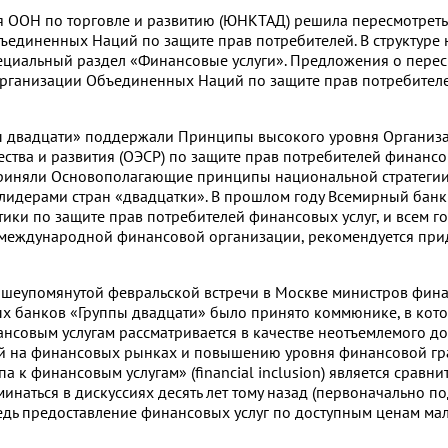
 ООН по торговле и развитию (ЮНКТАД) решила пересмотрет
единенных Наций по защите прав потребителей. В структуре 
ециальный раздел «Финансовые услуги». Предложения о пере
рганизации Объединенных Наций по защите прав потребител
пы двадцати» поддержали Принципы высокого уровня Организ
ства и развития (ОЭСР) по защите прав потребителей финансов
приняли Основополагающие принципы национальной стратеги
лидерами стран «двадцатки». В прошлом году Всемирный банк
ки по защите прав потребителей финансовых услуг, и всем го
международной финансовой организации, рекомендуется при
вышеупомянутой февральской встречи в Москве министров фин
х банков «Группы двадцати» было принято коммюнике, в кот
нсовым услугам рассматривается в качестве неотъемлемого д
ей на финансовых рынках и повышению уровня финансовой гр
 к финансовым услугам» (financial inclusion) является сравн
оминаться в дискуссиях десять лет тому назад (первоначально п
едь предоставление финансовых услуг по доступным ценам м