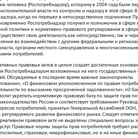
ия человека (Роспотребнадзор), которому в 2004 году были п
исполнительной власти по контролю и надзору в этой сфере. В
адзора, когда он перешел в непосредственное подчинение Пр
новременно Роспотребнадзор получил и полномочия в сфере
нной политики и нормативно-правового регулирования в сфер
уществляет свою деятельность как непосредственно, так и чер
ления во взаимодействии с другими федеральными и регион
власти, органами местного самоуправления и многочисленным
иями потребителей.
ативных правовых актов в целом создает достаточные основан
ия Роспотребнадзором возложенных на него государственных
лей. Обсуждаемые в последнее время важные законопроекты
итовании», «О финансовом уполномоченном по правам потреб
тельности по взысканию просроченной задолженности», «О ба
зволят укрепить нормативную правовую базу по защите прав п
 законодательство России и соответствует требованиям Руково
ресов потребителей, принятых Генеральной Ассамблеей ООН, 
 регулируемого развития финансового рынка. Следует отметить
ормативном правовом акте не выделены специально вопросы 
услуг. Правовые нормы защиты прав потребителей требуют ра
депозитные, страховые, микрофинансовые, но и на иные финанс