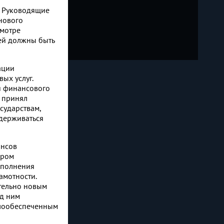
ь Руководящие
нового
смотре
ей должны быть
ации
ых услуг.
и финансового
 принял
сударствам,
держиваться
ансов
ором
ополнения
амотности.
ительно новым
од ним
алообеспеченным