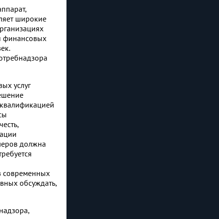
ппарат,
вляет широкие
организациях
ей финансовых
ек.
потребнадзора
вых услуг
решение
 квалификацией
сы
есть,
вации
леров должна
требуется
в современных
вных обсуждать,
надзора,