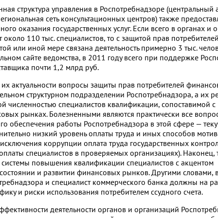
ная структура управления в Роспотребнадзоре (центральный а
егиональная сеть консультационных центров) также предоста
ного оказания государственных услуг. Если всего в органах и 
 около 110 тыс. специалистов, то с защитой прав потребител
 той или иной мере связана деятельность примерно 3 тыс. челов
ьном сайте ведомства, в 2011 году всего при поддержке Рос
тавщика почти 1,2 млрд руб.
й их актуальности вопросы защиты прав потребителей финансо
тельном структурном подразделении Роспотребнадзора, а их 
ой численностью специалистов квалификации, сопоставимой с
овых рынках. Болезненными являются практически все вопро
 обеспечения работы Рос­потребнадзора в этой сфере — текуч
нительно низкий уровень оплаты труда и иных способов моти
я исключения коррупции оплата труда государственных контро
оплаты специалистов в проверяемых организациях). Наконец, 
 системы повышения квалификации специалистов с акцентом
 состоянии и развитии финансовых рынков. Другими словами, 
требнадзора и специалист коммерческого банка должны на ра
фику и риски использования потребителем ссудного счета.
ффективности деятельности органов и организаций Роспотреб