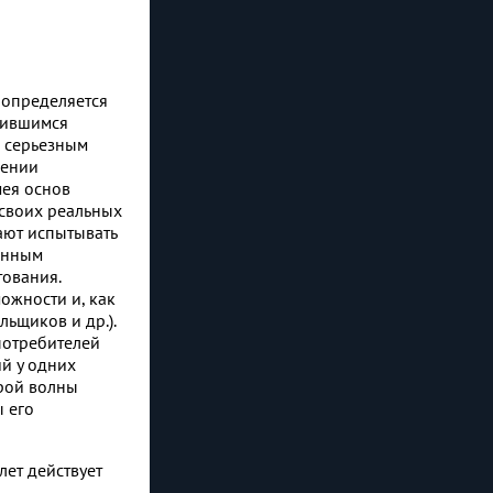
 определяется
жившимся
к серьезным
шении
мея основ
 своих реальных
ают испытывать
анным
тования.
ожности и, как
ьщиков и др.).
потребителей
й у одних
орой волны
 его
лет действует