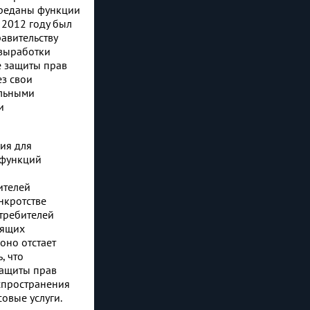
ереданы функции
 2012 году был
авительству
 выработки
е защиты прав
ез свои
альными
и
ия для
 функций
ителей
нкротстве
отребителей
дящих
оно отстает
, что
защиты прав
спространения
овые услуги.