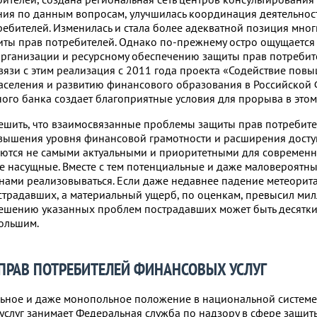
ия по данным вопросам, улучшилась координация деятельно
ебителей. Изменилась и стала более адекватной позиция мно
иты прав потребителей. Однако по-прежнему остро ощущается
организации и ресурсному обеспечению защиты прав потребит
вязи с этим реализация с 2011 года проекта «Содействие по
аселения и развитию финансового образования в Российской
ого банка создает благоприятные условия для прорыва в этом
решить, что взаимосвязанные проблемы защиты прав потребит
вышения уровня финансовой грамотности и расширения досту
яются не самыми актуальными и приоритетными для современн
ее насущные. Вместе с тем потенциальные и даже маловероятн
нами реализовываться. Если даже недавнее падение метеори
страдавших, а материальный ущерб, по оценкам, превысил мил
решению указанных проблем пострадавших может быть десятки
ольшим.
РАВ ПОТРЕБИТЕЛЕЙ ФИНАНСОВЫХ УСЛУГ
льное и даже монопольное положение в национальной системе
слуг занимает Федеральная служба по надзору в сфере защит