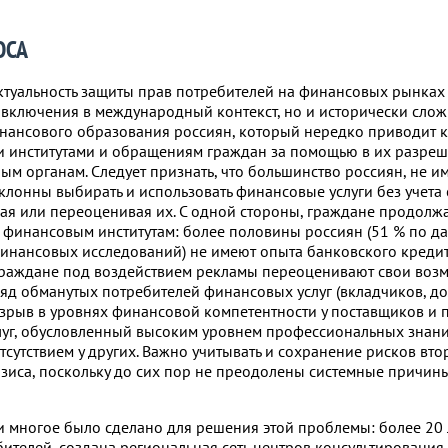
ОСА
ктуальность защиты прав потребителей на финансовых рынках
 включения в международный контекст, но и исторически сло
нансового образования россиян, который нередко приводит 
 институтами и обращениям граждан за помощью в их разре
ым органам. Следует признать, что большинство россиян, не и
клонны выбирать и использовать финансовые услуги без учета
ая или переоценивая их. С одной стороны, граждане продолж
м финансовым институтам: более половины россиян (51 % по д
финансовых исследований) не имеют опыта банковского креди
граждане под воздействием рекламы переоценивают свои возм
ряд обманутых потребителей финансовых услуг (вкладчиков, дол
зрыв в уровнях финансовой компетентности у поставщиков и 
уг, обусловленный высоким уровнем профессиональных знани
тсутствием у других. Важно учитывать и сохранение рисков вт
зиса, поскольку до сих пор не преодолены системные причины
и многое было сделано для решения этой проблемы: более 20 
бителей, создана региональная сеть центров консультирования