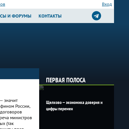
сов
Вход
РСЫ И ФОРУМЫ
КОНТАКТЫ
ПЕРВАЯ ПОЛОСА
— значит
Щелково — экономика доверия и
нфином России,
цифры перемен
 договоров
треча министров
ых (так