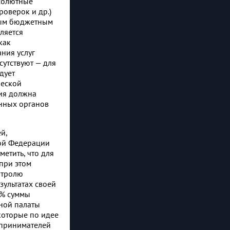
бсолютные
роверок и др.)
ным бюджетным
ляется
как
ния услуг
утствуют — для
дует
ческой
ция должна
енных органов
й,
кой Федерации
етить, что для
при этом
онтролю
зультатах своей
 % суммы
ной палаты
которые по идее
дпринимателей