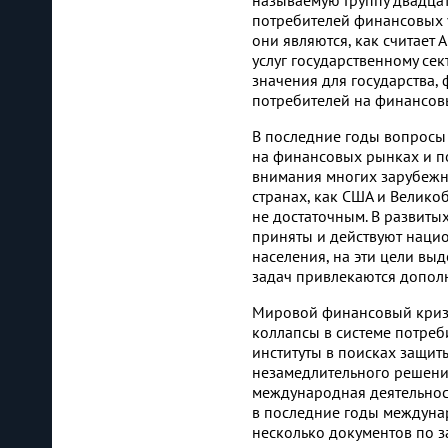
называемую Группу двадцат
потребителей финансовых ус
они являются, как считает
услуг государственному сек
значения для государства,
потребителей на финансов
В последние годы вопросы
на финансовых рынках и п
внимания многих зарубежны
странах, как США и Велико
не достаточным. В развиты
приняты и действуют наци
населения, на эти цели вы
задач привлекаются допол
Мировой финансовый кри
коллапсы в системе потреб
институты в поисках защит
незамедлительного решения
международная деятельнос
в последние годы междуна
несколько документов по з