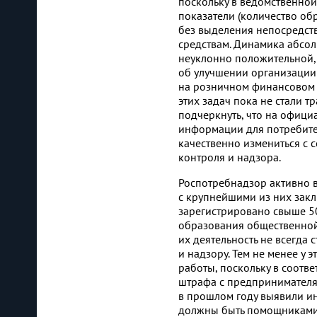
поскольку в ведомственно
показатели (количество об
без выделения непосредст
средствам. Динамика абсол
неуклонно положительной, 
об улучшении организации 
на розничном финансовом 
этих задач пока не стали 
подчеркнуть, что на офиц
информации для потребите
качественно измениться с
контроля и надзора.
Роспотребнадзор активно 
с крупнейшими из них зак
зарегистрировано свыше 50
образования общественной 
их деятельность не всегда 
и надзору. Тем не менее у 
работы, поскольку в соотв
штрафа с предпринимателя
в прошлом году выявили и
должны быть помощниками 