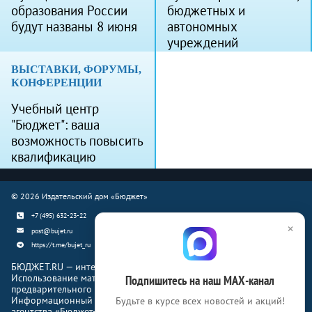
образования России
бюджетных и
будут названы 8 июня
автономных
учреждений
ВЫСТАВКИ, ФОРУМЫ,
КОНФЕРЕНЦИИ
Учебный центр
"Бюджет": ваша
возможность повысить
квалификацию
© 2026 Издательский дом «Бюджет»
+7 (495) 632-23-22
×
post@bujet.ru
https://t.me/bujet_ru
БЮДЖЕТ.RU — интернет-издание о финансовой жизни страны.
Использование материалов Бюджет.ru разрешено только с
Подпишитесь на наш МАХ-канал
предварительного письменного согласия правообладателей.
Информационный продукт «Журнал Бюджет» информационного
Будьте в курсе всех новостей и акций!
агентства «Бюджет-Медиа»