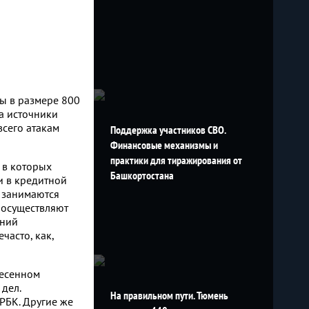
ы в размере 800
а источники
всего атакам
Поддержка участников СВО.
Финансовые механизмы и
практики для тиражирования от
 в которых
Башкортостана
и в кредитной
 занимаются
 осуществляют
ений
часто, как,
несенном
дел.
На правильном пути. Тюмень
РБК. Другие же