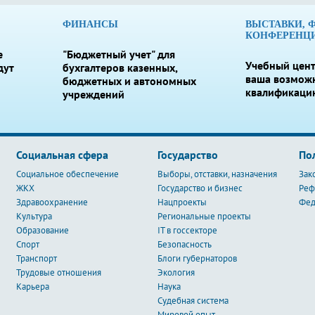
ФИНАНСЫ
ВЫСТАВКИ, 
КОНФЕРЕНЦ
е
"Бюджетный учет" для
Учебный цент
дут
бухгалтеров казенных,
ваша возмож
бюджетных и автономных
квалификаци
учреждений
Социальная сфера
Государство
По
Социальное обеспечение
Выборы, отставки, назначения
Зак
ЖКХ
Государство и бизнес
Ре
Здравоохранение
Нацпроекты
Фед
Культура
Региональные проекты
Образование
IT в госсекторе
Спорт
Безопасность
Транспорт
Блоги губернаторов
Трудовые отношения
Экология
Карьера
Наука
Судебная система
Мировой опыт