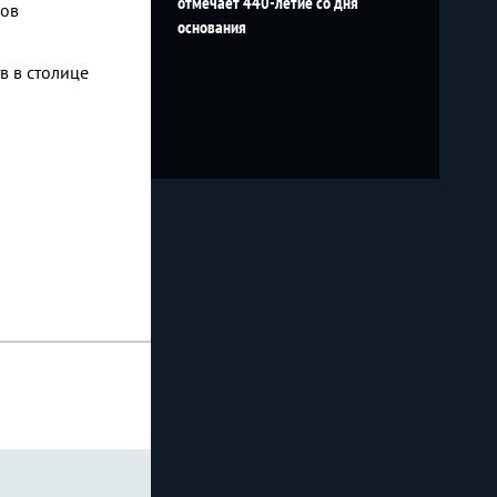
отмечает 440-летие со дня
ков
основания
в в столице