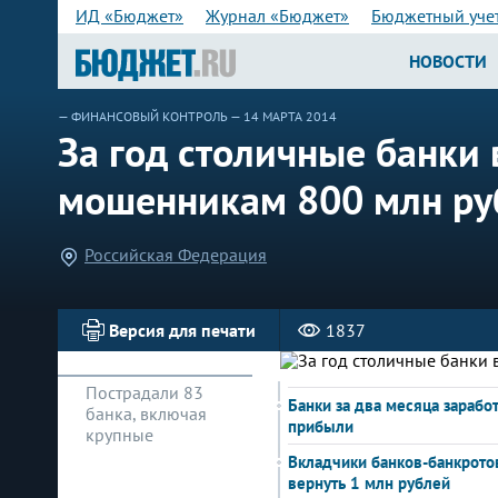
ИД «Бюджет»
Журнал «Бюджет»
Бюджетный уче
НОВОСТИ
—
ФИНАНСОВЫЙ КОНТРОЛЬ
— 14 МАРТА 2014
За год столичные банки
мошенникам 800 млн ру
Российская Федерация
Версия для печати
1837
Пострадали 83
Банки за два месяца зарабо
банка, включая
прибыли
крупные
Вкладчики банков-банкрото
вернуть 1 млн рублей