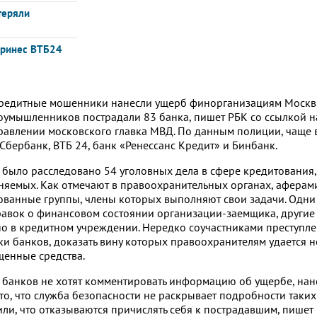
теряли
принес ВТБ24
кредитные мошенники нанесли ущерб финорганизациям Москв
лоумышленников пострадали 83 банка, пишет РБК со ссылкой н
равлении московского главка МВД. По данным полиции, чаще 
бербанк, ВТБ 24, банк «Ренессанс Кредит» и Бинбанк.
 было расследовано 54 уголовных дела в сфере кредитования,
няемых. Как отмечают в правоохранительных органах, аферам
ованные группы, члены которых выполняют свои задачи. Одни
равок о финансовом состоянии организации-заемщика, другие
о в кредитном учреждении. Нередко соучастниками преступл
и банков, доказать вину которых правоохранителям удается не
щенные средства.
ы банков не хотят комментировать информацию об ущербе, на
то, что служба безопасности не раскрывает подробности таких 
или, что отказываются причислять себя к пострадавшим, пишет 