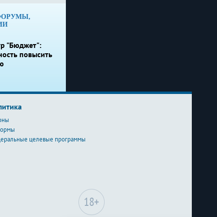
ФОРУМЫ,
ИИ
р "Бюджет":
ность повысить
ю
литика
оны
формы
еральные целевые программы