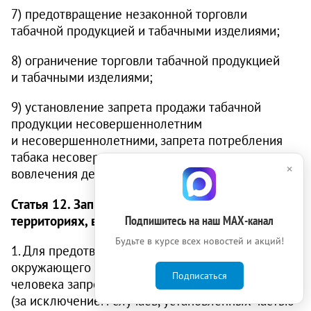
7) предотвращение незаконной торговли
табачной продукцией и табачными изделиями;
8) ограничение торговли табачной продукцией
и табачными изделиями;
9) установление запрета продажи табачной
продукции несовершеннолетним
и несовершеннолетними, запрета потребления
табака несовершеннолетними, запрета
×
вовлечения детей в процесс потребления табака.
Статья 12. Запрет курения табака на отдельных
территориях, в помещениях и на объектах
Подпишитесь на наш МАХ-канал
Будьте в курсе всех новостей и акций!
1. Для предотвращения воздействия
окружающего табачного дыма на здоровье
Подписаться
человека запрещается курение табака
(за исключением случаев, установленных частью