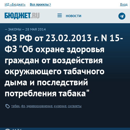
ИД «Бюджет»
Все проекты
>
Вход
НОВОСТИ
—
ЗАКОНЫ
— 28 МАЯ 2014
ФЗ РФ от 23.02.2013 г. N 15-
ФЗ "Об охране здоровья
граждан от воздействия
окружающего табачного
дыма и последствий
потребления табака"
табак
,
фз
,
здравоохранение
,
курение
,
сигареты