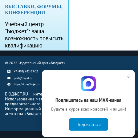
ВЫСТАВКИ, ФОРУМЫ,
КОНФЕРЕНЦИИ
Учебный центр
"Бюджет": ваша
возможность повысить
квалификацию
© 2026 Издательский дом «Бюджет»
+7 (495) 632-23-22
×
post@bujet.ru
https://t.me/bujet_ru
БЮДЖЕТ.RU — интернет-издание о финансовой жизни страны.
Использование материалов Бюджет.ru разрешено только с
Подпишитесь на наш МАХ-канал
предварительного письменного согласия правообладателей.
Информационный продукт «Журнал Бюджет» информационного
Будьте в курсе всех новостей и акций!
агентства «Бюджет-Медиа»
Подписаться