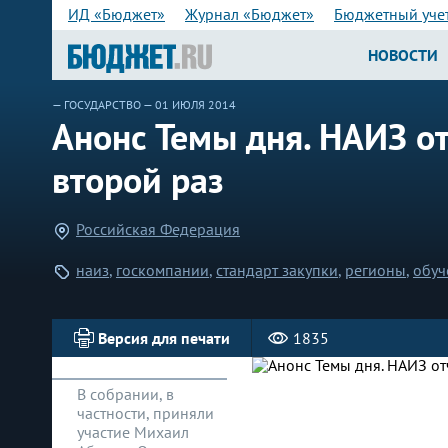
ИД «Бюджет»
Журнал «Бюджет»
Бюджетный уче
НОВОСТИ
—
ГОСУДАРСТВО
— 01 ИЮЛЯ 2014
Анонс Темы дня. НАИЗ о
второй раз
Российская Федерация
наиз
,
госкомпании
,
стандарт закупки
,
регионы
,
обуч
Версия для печати
1835
В собрании, в
частности, приняли
участие Михаил