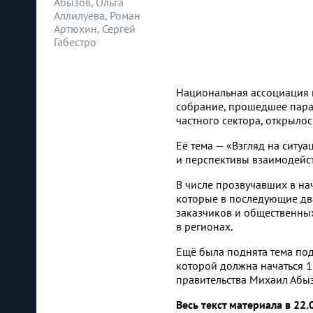
Абызов, Ольга
Аллилуева, Роман
Артюхин, Сергей
Габестро
Национальная ассоциация и
собрание, прошедшее пара
частного сектора, открылос
Её тема — «Взгляд на ситуа
и перспективы взаимодейст
В числе прозвучавших в на
которые в последующие два
заказчиков и общественны
в регионах.
Ещё была поднята тема под
которой должна начаться 1
правительства Михаил Абыз
Весь текст материала в 22.