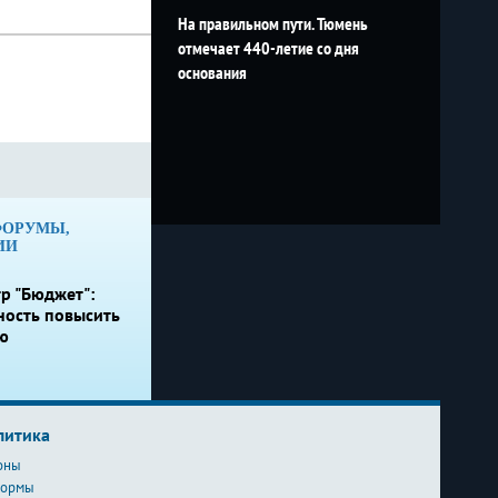
На правильном пути. Тюмень
отмечает 440-летие со дня
основания
ФОРУМЫ,
ИИ
р "Бюджет":
ность повысить
ю
литика
оны
формы