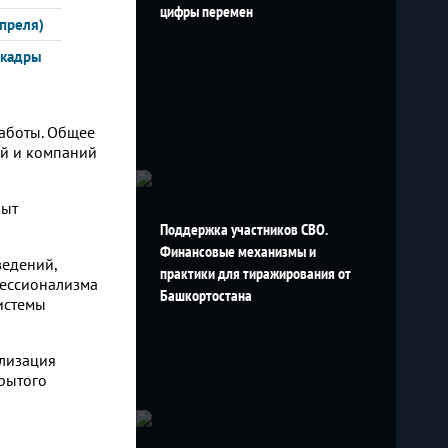
цифры перемен
преля)
 кадры
работы. Общее
й и компаний
пыт
Поддержка участников СВО.
Финансовые механизмы и
ведений,
практики для тиражирования от
фессионализма
Башкортостана
истемы
ализация
крытого