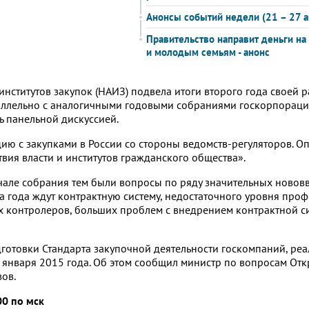
Анонсы событий недели (21 – 27 а
Правительство направит деньги на
и молодым семьям - анонс
нститутов закупок (НАИЗ) подвела итоги второго года своей 
ллельно с аналогичными годовыми собраниями госкорпораци
ь панельной дискуссией.
цию с закупками в России со стороны ведомств-регуляторов. О
вия власти и институтов гражданского общества».
чале собрания тем были вопросы по ряду значительных новов
 года ждут контрактную систему, недостаточного уровня про
х контролеров, больших проблем с внедрением контрактной с
готовки Стандарта закупочной деятельности госкомпаний, ре
 января 2015 года. Об этом сообщил министр по вопросам От
ов.
00 по мск