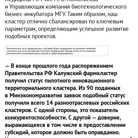
и Управляющая компания биотехнологического
бизнес-инкубатора МГУ. Таким образом, наш
кластер отлично сбалансирован по ключевым
парамет­рам, определяющим успешное развитие
подобных проектов.
Значительная часть федеральных субсидий будет направлена на развитие наиболее
значимых для всех резидентов кластера направлений. Прежде всего это оснащение
регионального инжинирингового центра в сфере фармацевтики
— В конце прошлого года распоряжением
Правительства РФ Калужский фармкластер
получил статус пилотного инновационного
территориального кластера. Из 90 поданных
в Минэкономразвития заявок подобный статус
получили всего 14 разноотраслевых российских
кластеров. С одной стороны, это показатель
конкурентоспособности. С другой — доверие,
выражающееся в том числе в предоставлении
субсидий, которое должно быть оправданно.