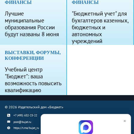
ФИНАНСЫ
ФИНАНСЫ
Лучшие
"Бюджетный учет" для
муниципальные
бухгалтеров казенных,
образования России
бюджетных и
будут названы 8 июня
автономных
учреждений
ВЫСТАВКИ, ФОРУМЫ,
КОНФЕРЕНЦИИ
Учебный центр
"Бюджет": ваша
возможность повысить
квалификацию
© 2026 Издательский дом «Бюджет»
+7 (495) 632-23-22
×
post@bujet.ru
https://t.me/bujet_ru