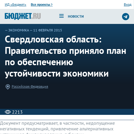
ИД «Бюджет»
Все проекты
>
Вход
НОВОСТИ
—
ЭКОНОМИКА
— 11 ФЕВРАЛЯ 2015
Свердловская область:
Правительство приняло план
по обеспечению
устойчивости экономики
Российская Федерация
2213
Документ предусматривает, в частности, недопущение
негативных тенденций, привлечение альтернативных