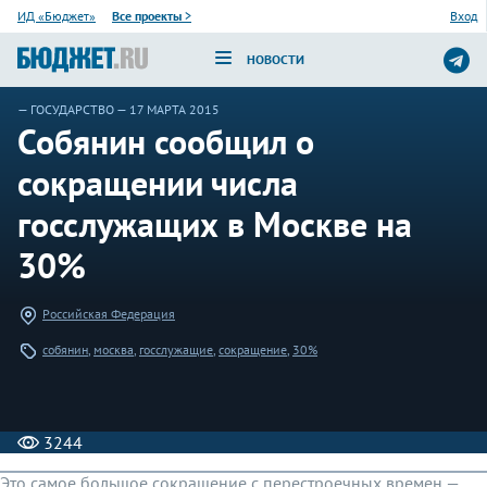
ИД «Бюджет»
Все проекты
>
Вход
НОВОСТИ
—
ГОСУДАРСТВО
— 17 МАРТА 2015
Собянин сообщил о
сокращении числа
госслужащих в Москве на
30%
Российская Федерация
собянин
,
москва
,
госслужащие
,
сокращение
,
30%
3244
Это самое большое сокращение с перестроечных времен —