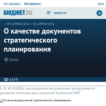
ИД «Бюджет»
Все проекты
>
Вход
НОВОСТИ
—
№ 4 АПРЕЛЬ 2016
— 01 АПРЕЛЯ 2016
О качестве документов
стратегического
планирования
Москва
1479
Е. В. ЗЕНЦОВА, руководитель направления департамента
развития комплексных решений Компании БФТ