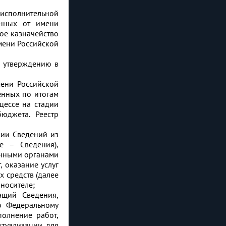
 исполнительной
енных от имени
ое казначейство
мени Российской
и утверждению в
мени Российской
енных по итогам
цессе на стадии
юджета. Реестр
нии Сведений из
е – Сведения),
анными органами
, оказание услуг
 средств (далее
носителе;
щий Сведения,
о Федеральному
полнение работ,
ктуализации для