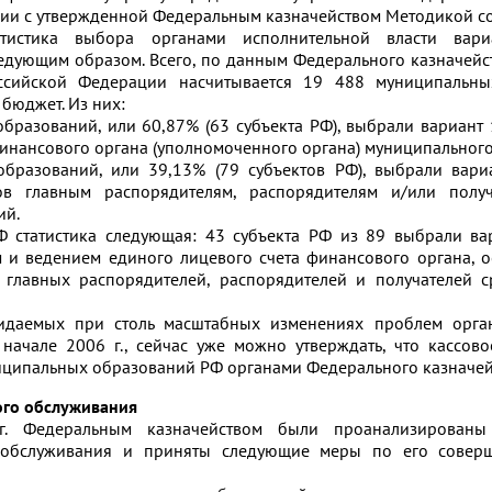
ствии с утвержденной Федеральным казначейством Методикой 
тистика выбора органами исполнительной власти вариа
едующим образом. Всего, по данным Федерального казначейст
ссийской Федерации насчитывается 19 488 муниципальны
бюджет. Из них:
бразований, или 60,87% (63 субъекта РФ), выбрали вариант 
финансового органа (уполномоченного органа) муниципальног
бразований, или 39,13% (79 субъектов РФ), выбрали вари
ов главным распорядителям, распорядителям и/или получ
ий.
Ф статистика следующая: 43 субъекта РФ из 89 выбрали ва
 и ведением единого лицевого счета финансового органа, о
 главных распорядителей, распорядителей и получателей 
идаемых при столь масштабных изменениях проблем орга
 начале 2006 г., сейчас уже можно утверждать, что кассов
иципальных образований РФ органами Федерального казначейс
ого обслуживания
. Федеральным казначейством были проанализированы
о обслуживания и приняты следующие меры по его совер