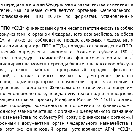
н передавать в орган Федерального казначейства изменения в
телей, чьи лицевые счета ведутся органами Федерального 
пользованием ППО «СЭД» по форматам, установленны
и ППО «СЭД» финансовый орган несет ответственность за собл
окументами с органом Федерального казначейства, за обес
Д», а также за соблюдение предоставляемых Федеральным
я и администратора ППО «СЭД», порядка сопровождения ППО 
уплений определены законом о бюджете субъекта РФ (
когда процедуры взаимодействия финансового органа и а
ционируют на момент перевода бюджета на кассовое обслуж
ства, успешно работает программный продукт финансо
лений, а также в иных случаях на усмотрение финанс
плений, администраторам поступлений при заключении 
ействию с органами Федерального казначейства допустимо
тве уполномоченного, передав ему право подписи в карточк
мацией согласно приказу Минфина России № 116Н с органо
также подобную возможность в положении о финансовом 
онному взаимодействию с органами Федерального казначейс
казначейства по субъекту РФ сразу с финансовым органом). 
ронными документами орган Федерального казначейства з
 этот же финансовый орган устанавливает АРМ «СЭД», 