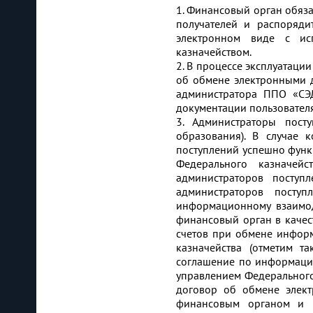
1. Финансовый орган обяза
получателей и распоряди
электронном виде с ис
казначейством.
2. В процессе эксплуатаци
об обмене электронными д
администратора ППО «СЭ
документации пользовател
3. Администраторы пост
образования). В случае 
поступлений успешно функ
Федерального казначей
администраторов поступ
администраторов посту
информационному взаимод
финансовый орган в качес
счетов при обмене инфор
казначейства (отметим 
соглашение по информаци
управлением Федерального 
договор об обмене элект
финансовым органом и в