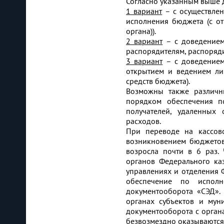
Согласно указанным выше 
1 вариант
– с осуществлен
исполнения бюджета (с о
органа)).
2 вариант
– с доведением
распорядителям, распоряди
3 вариант
– с доведением
открытием и ведением ли
средств бюджета).
Возможны также различн
порядком обеспечения п
получателей, удаленных
расходов.
При переводе на кассов
возникновением бюджетов
возросла почти в 6 раз.
органов Федерального каз
управлениях и отделения
обеспечение по испол
документооборота «СЭД».
органах субъектов и му
документооборота с органа
безвозмездно оказываются