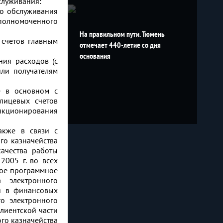
служивания:
го обслуживания
уполномоченного
На правильном пути. Тюмень
счетов главным
отмечает 440-летие со дня
основания
ия расходов (с
или получателям
е в основном с
лицевых счетов
нкционирования
акже в связи с
го казначейства
ачества работы
2005 г. во всех
ное программное
 электронного
ся в финансовых
о электронного
лиентской части
го казначейства