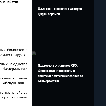
значейства
Щелково — экономика доверия и
цифры перемен
тных бюджетов в
ламентируется
тных бюджетов
Поддержка участников СВО.
м Федерального
Финансовые механизмы и
практики для тиражирования от
нсовым органом
Башкортостана
м обслуживании
го казначейства
 при кассовом