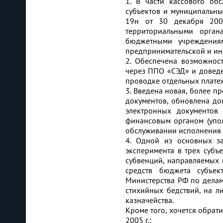
1. В части кассового об
субъектов и муниципальны
19н от 30 декабря 200
территориальными орган
бюджетными учреждения
предпринимательской и ин
2. Обеспечена возможнос
через ППО «СЭД» и довед
проводке отдельных плате
3. Введена новая, более п
документов, обновлена до
электронных документов
финансовым органом (упо
обслуживании исполнения 
4. Одной из основных за
эксперимента в трех субъ
субвенций, направляемых 
средств бюджета субъе
Министерства РФ по дела
стихийных бедствий, на л
казначейства.
Кроме того, хочется обрат
2005 г.: