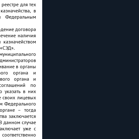
 реестре для тех
казначейства, в
м Федеральным
юдение договора
печение наличия
 казначейством
«СЭД».
муниципального
дминистраторов
ивание в органы
вого органа и
ового органа и
соглашений по
 указать в них
е своих лицевых
м Федерального
органе – тогда
тва заключается
В данном случае
аключает уже с
соответственно