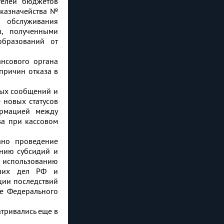
телей бюджетов
 казначейства №
 обслуживания
и, полученными
бразований от
ансового органа
причин отказа в
ных сообщений и
 новых статусов
ормацией между
ва при кассовом
ано проведение
анию субсидий и
о использованию
нних дел РФ и
ции последствий
не Федерального
тривались еще в