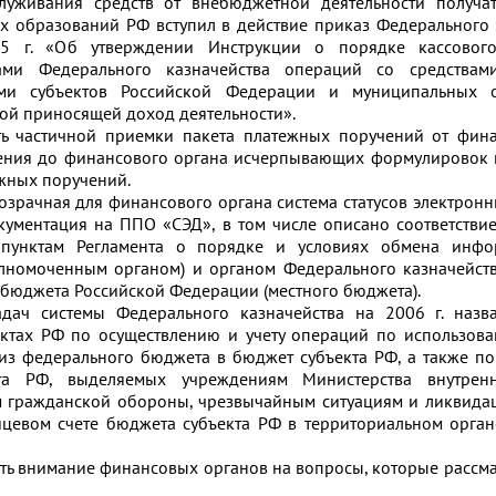
служивания средств от внебюджетной деятельности получа
х образований РФ вступил в действие приказ Федерального
5 г. «Об утверждении Инструкции о порядке кассового
ами Федерального казначейства операций со средствам
ми субъектов Российской Федерации и муниципальных о
ой приносящей доход деятельности».
ть частичной приемки пакета платежных поручений от фин
ения до финансового органа исчерпывающих формулировок 
жных поручений.
розрачная для финансового органа система статусов электрон
кументация на ППО «СЭД», в том числе описано соответствие
 пунктам Регламента о порядке и условиях обмена инф
лномоченным органом) и органом Федерального казначейст
бюджета Российской Федерации (местного бюджета).
дач системы Федерального казначейства на 2006 г. назв
ектах РФ по осуществлению и учету операций по использов
из федерального бюджета в бюджет субъекта РФ, а также п
кта РФ, выделяемых учреждениям Министерства внутре
м гражданской обороны, чрезвычайным ситуациям и ликвида
ицевом счете бюджета субъекта РФ в территориальном орга
ить внимание финансовых органов на вопросы, которые рассма