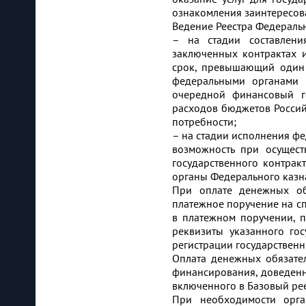
ознакомления заинтересов
Ведение Реестра Федеральн
– на стадии составлени
заключенных контрактах 
срок, превышающий один 
федеральными органами 
очередной финансовый г
расходов бюджетов Россий
потребности;
– на стадии исполнения ф
возможность при осущест
государственного контрак
органы Федерального казн
При оплате денежных обя
платежное поручение на сп
в платежном поручении, п
реквизиты указанного го
регистрации государственн
Оплата денежных обязате
финансирования, доведенны
включенного в Базовый рее
При необходимости орга