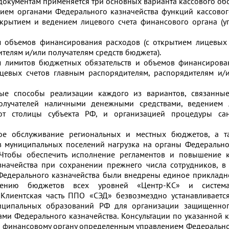
документам применяется три основных варианта кассового об
ием органами Федерального казначейства функций кассово
ткрытием и ведением лицевого счета финансового органа (
 объемов финансирования расходов (с открытием лицевых 
телям и/или получателям средств бюджета).
 лимитов бюджетных обязательств и объемов финансирован
цевых счетов главным распорядителям, распорядителям и/
ые способы реализации каждого из вариантов, связанны
олучателей наличными денежными средствами, ведением 
 от столицы субъекта РФ, и организацией процедуры са
ое обслуживание региональных и местных бюджетов, а т
 муниципальных поселений нагрузка на органы Федерально
 Чтобы обеспечить исполнение регламентов и повышение к
начейства при сохранении прежнего числа сотрудников, в 
 Федерального казначейства были внедрены единое приклад
нению бюджетов всех уровней «Центр-КС» и система
 Клиентская часть ППО «СЭД» безвозмездно устанавливает
ниципальных образований РФ для организации защищенног
ми Федерального казначейства. Консультации по указанной к
 финансовому органу определенным управлением Федерально