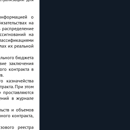
 информацией о
язательствах на
ь распределение
ссигнований на
лассификациями
лах их реальной
ального бюджета
вие заключения
ого контракта в
в.
о казначейства
тракта. При этом
» проставляются
дений в журнале
льств и объемов
ного контракта,
зового реестра