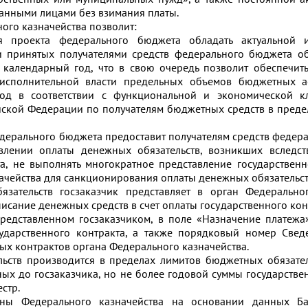
анными лицами без взимания платы.
ого казначейства позволит:
я проекта федерального бюджета обладать актуальной
и принятых получателями средств федерального бюджета об
календарный год, что в свою очередь позволит обеспечит
исполнительной власти предельных объемов бюджетных а
од в соответствии с функциональной и экономической к
ской Федерации по получателям бюджетных средств в преде
едерального бюджета предоставит получателям средств федер
влении оплаты денежных обязательств, возникших вследст
та, не выполнять многократное представление государственн
ачейства для санкционирования оплаты денежных обязательст
зательств госзаказчик представляет в орган Федеральног
исание денежных средств в счет оплаты государственного кон
редставленном госзаказчиком, в поле «Назначение платежа
сударственного контракта, а также порядковый номер Све
ых контрактов органа Федерального казначейства.
льств производится в пределах лимитов бюджетных обязате
х до госзаказчика, но не более годовой суммы государствен
стр.
ны Федерального казначейства на основании данных Ба