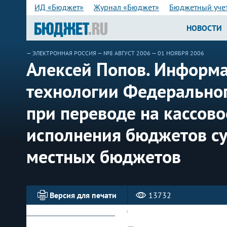
ИД «Бюджет»
Журнал «Бюджет»
Бюджетный уче
НОВОСТИ
—
ЭЛЕКТРОННАЯ РОССИЯ
—
№8 АВГУСТ 2006
— 01 НОЯБРЯ 2006
Алексей Попов. Информ
технологии Федеральног
при переводе на кассов
исполнения бюджетов су
местных бюджетов
Версия для печати
13732