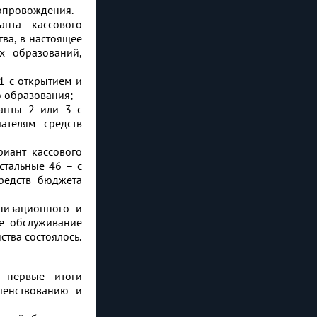
сопровождения.
нта кассового
ва, в настоящее
х образований,
1 с открытием и
о образования;
анты 2 или 3 с
ателям средств
риант кассового
стальные 46 – с
средств бюджета
низационного и
ое обслуживание
тва состоялось.
 первые итоги
шенствованию и