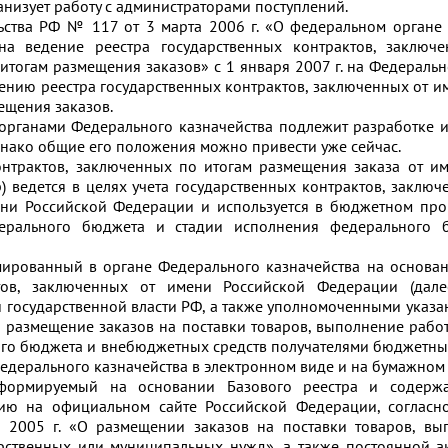
низует работу с администраторами поступлений.
ьства РФ № 117 от 3 марта 2006 г. «О федеральном органе
на ведение реестра государственных контрактов, заключ
тогам размещения заказов» с 1 января 2007 г. на Федеральн
ению реестра государственных контрактов, заключенных от и
ещения заказов.
органами Федерального казначейства подлежит разработке 
днако общие его положения можно привести уже сейчас.
онтрактов, заключенных по итогам размещения заказа от и
) ведется в целях учета государственных контрактов, заключ
ени Российской Федерации и используется в бюджетном про
дерального бюджета и стадии исполнения федерального б
мированный в органе Федерального казначейства на основа
ктов, заключенных от имени Российской Федерации (дале
 государственной власти РФ, а также уполномоченными указ
а размещение заказов на поставки товаров, выполнение работ
ого бюджета и внебюджетных средств получателями бюджетных
Федерального казначейства в электронном виде и на бумажном 
формируемый на основании Базового реестра и содержа
ию на официальном сайте Российской Федерации, согласн
 2005 г. «О размещении заказов на поставки товаров, вы
арственных или муниципальных нужд», а также постоянной а