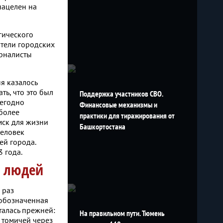
нацелен на
гического
ители городских
урналисты
я казалось
ть, что это был
Поддержка участников СВО.
жегодно
Финансовые механизмы и
более
практики для тиражирования от
мск для жизни
Башкортостана
человек
ей города.
3 года.
а людей
 раз
 обозначенная
талась прежней:
На правильном пути. Тюмень
 томичей через