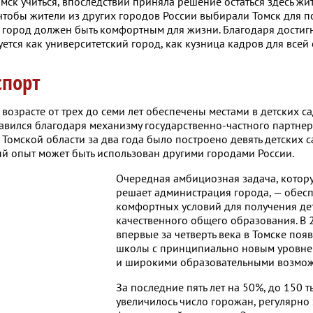
ск учиться, впоследствии приняла решение остаться здесь жить
чтобы жители из других городов России выбирали Томск для п
го город должен быть комфортным для жизни. Благодаря достиг
тся как университетский город, как кузница кадров для всей 
спорт
возрасте от трех до семи лет обеспечены местами в детских сад
авился благодаря механизму государственно-частного партнер
омской области за два года было построено девять детских с
ный опыт может быть использован другими городами России.
Очередная амбициозная задача, котор
решает администрация города, — обес
комфортных условий для получения де
качественного общего образования. В 
впервые за четверть века в Томске поя
школы с принципиально новым уровн
и широкими образовательными возмож
За последние пять лет на 50%, до 150 т
увеличилось число горожан, регулярн