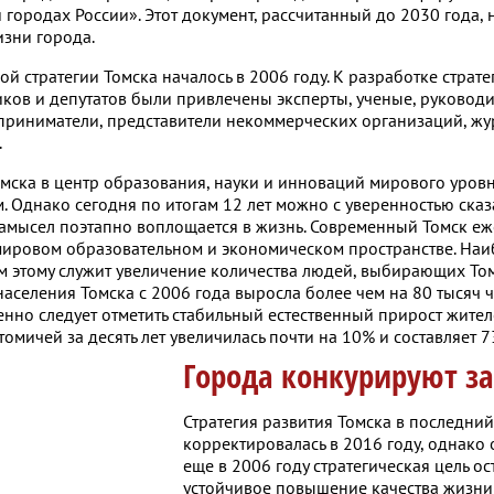
 городах России». Этот документ, рассчитанный до 2030 года, 
зни города.
 стратегии Томска началось в 2006 году. К разработке страте
ков и депутатов были привлечены эксперты, ученые, руковод
дприниматели, представители некоммерческих организаций, ж
.
мска в центр образования, науки и инноваций мирового уровн
 Однако сегодня по итогам 12 лет можно с уверенностью сказа
амысел поэтапно воплощается в жизнь. Современный Томск е
 мировом образовательном и экономическом пространстве. Наи
м этому служит увеличение количества людей, выбирающих То
 населения Томска с 2006 года выросла более чем на 80 тысяч 
енно следует отметить стабильный естественный прирост жител
мичей за десять лет увеличилась почти на 10% и составляет 7
Города конкурируют з
Стратегия развития Томска в последний
корректировалась в 2016 году, однако
еще в 2006 году стратегическая цель ос
устойчивое повышение качества жизни