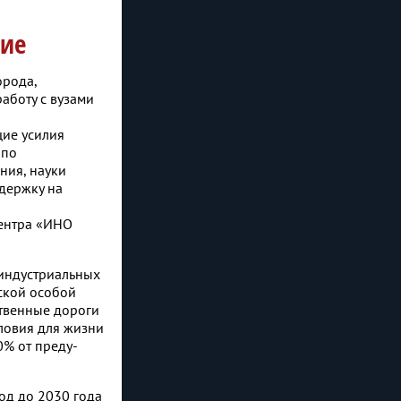
тие
орода,
аботу с вузами
щие усилия
 по
ния, науки
держку на
центра «ИНО
 индустриальных
ской особой
ственные дороги
ловия для жизни
0% от преду­
од до 2030 года