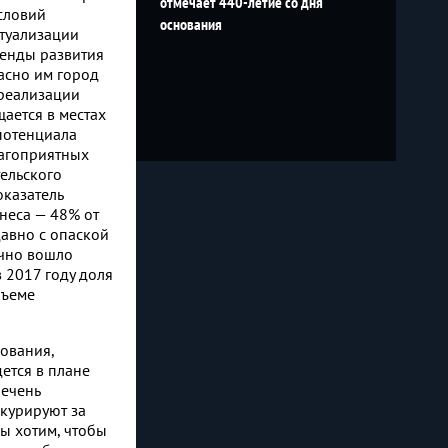
отмечает 440-летие со дня
словий
основания
ктуализации
ренды развития
асно им город
ореализации
щается в местах
потенциала
лагоприятных
ельского
оказатель
неса — 48% от
авно с опаской
чно вошло
 2017 году доля
бъеме
ования,
ется в плане
речень
нкурируют за
ы хотим, чтобы