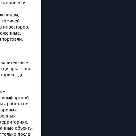
сь привести
льницам,
и томичей
а инвесторов.
хоженные,
 торговли.
значительные
о цифры — это
иторию, где
ном
е комфортной
ая работа по
дворовых
твенных
 территориях.
ованные объекты
 только после