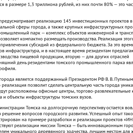
я в размере 1,3 триллиона рублей, из них почти 80% — это ча
 пре­ду­сматривает реализацию 145 ин­вестиционных проектов 
альной сферы города, а также крупных инфраструктурных про
Промышленный парк — комплекс объектов инженерной и транс
озволяет компактно размещать производства. Реализация этог
т привлечения субсидий из федерального бюджета. За это врем
в инфраструктура, и в настоящее время резидентам предлага
зводства пищевой продукции, вторую — для других отраслей
няшний день резидентами томского промышленного парка явл
рофиля.
города является поддержанный Президентом РФ В. В. Путиным
 реализация позволит сделать центральную часть города уник
удут расположены офисные центры, торгово-развлекательные 
 и объекты инфраструктуры томских вузов.
нистрации Томска на долгосрочную перспективу остается вов
в решение вопросов городского развития. Успешный опыт тако
трирован на примере разработки и реализации проектов «ИН
бствуют реализации миссии Томска — быть инновационным гор
елем уникального деревянного зодчества, лучшим местом для 