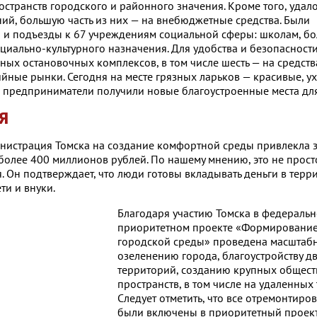
странств городского и районного значения. Кроме того, удало
ий, большую часть из них — на внебюджетные средства. Были
и подъезды к 67 учреждениям социальной сферы: школам, бо
оциально-культурного назначения. Для удобства и безопасност
ых остановочных комплексов, в том числе шесть — на средств
ные рынки. Сегодня на месте грязных ларьков — красивые, у
 предприниматели получили новые благоустроенные места для
я
инистрация Томска на создание комфортной среды привлекла 
олее 400 миллионов рублей. По нашему мнению, это не прост
. Он подтверждает, что люди готовы вкладывать деньги в терр
ети и внуки.
Благодаря участию Томска в федераль
приоритетном проекте «Формировани
городской среды» проведена масштабн
озеленению города, благоустройству 
территорий, созданию крупных общес
пространств, в том числе на удаленных
Следует отметить, что все отремонтир
были включены в приоритетный проект