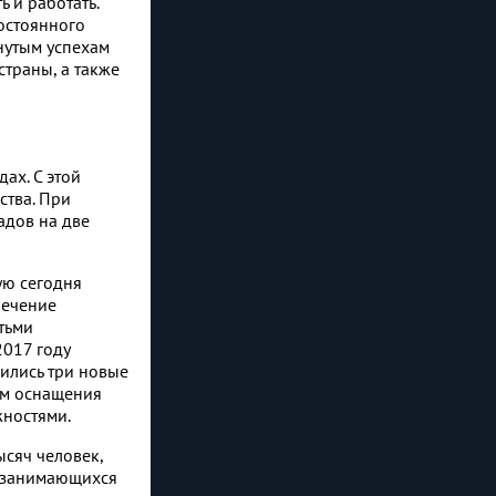
 и работать.
остоянного
нутым успехам
страны, а также
ах. С этой
ства. При
адов на две
ую сегодня
печение
тьми
2017 году
вились три новые
ем оснащения
ностями.
ысяч человек,
о занимающихся