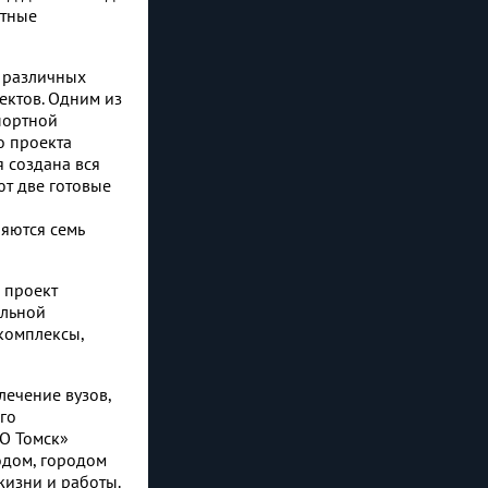
стные
в различных
ектов. Одним из
портной
о проекта
я создана вся
ют две готовые
яются семь
 проект
альной
комплексы,
лечение вузов,
го
О Томск»
одом, городом
жизни и работы.