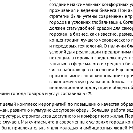
создание максимальных комфортных у
проживания и ведения бизнеса. При а
стратегии были учтены современные т
городов в условиях глобализации. Согл
должен стать удобной средой для сам
горожан, а бизнес, как известно, разме
концентрации лучшего человеческого 
и передовых технологий. О наличии б
условий для реализации предпринимат
потенциала горожан свидетельствует п
занятых в сфере малого и среднего биз
числа работающего населения. Еще нед
произносимое слово «инновации» про
в экономическую реальность Томска — в
инновационной продукции в общем о
ми города товаров и услуг составила 32%.
ют целый комплекс мероприятий по повышению качества образ
ан, развитию культурно-досуговой сферы. Большая работа вед
труктуры, строительства доступного и комфортного жилья. Пе
случаен. Мы считаем, что в современных условиях города ко
н быть привлекательным для молодых и амбициозных людей. М