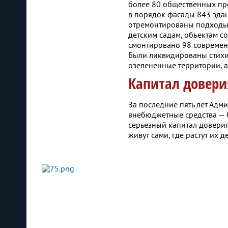
более 80 общественных про
в порядок фасады 843 здан
отремонтированы подходы 
детским садам, объектам с
смонтировано 98 современн
Были ликвидированы стихий
озелененные территории, а
Капитал довери
За последние пять лет Адм
внебюджетные средства — б
серьезный капитал доверия
живут сами, где растут их д