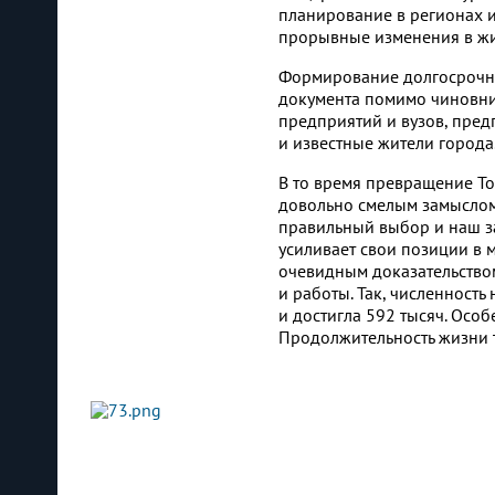
планирование в регионах и
прорывные изменения в жи
Формирование долгосрочной
документа помимо чиновни
предприятий и вузов, пре
и известные жители города
В то время превращение То
довольно смелым замыслом.
правильный выбор и наш з
усиливает свои позиции в
очевидным доказательство
и работы. Так, численность
и достигла 592 тысяч. Особ
Продолжительность жизни то