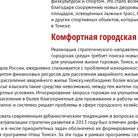
физкультурой и спортом. Это стало во
благодаря сооружению новых дворовы
площадок, освещенных лыжных трасс, 
и других спортивных объектов, которы
в Томске.
Комфортная городская
Реализация стратегического направле
городская среда» требует поиска новы
для улучшения жизни горожан. Томск, к
дов России, ежедневно сталкивается с проблемой изношеннос
цитом финансовых ресурсов для расселения аварийного жилья
а расселение аварийного жилья Томску необходимо более вос
асье изыскать такие средства невозможно, между тем жители г
ортных условиях. Игнорирование запроса горожан на улучшени
аселения в более благоприятные для проживания и работы ме
апно и системно решает проблемы в сфере городского хозяйс
вовать современным урбанистическим тенденциям в вопросах 
 актуализации стратегии развития в 2013 году был отмечен деф
 и в числе приоритетных задач обозначено их формирование 
 программа «Наш Томск». За эти годы в рамках программы со