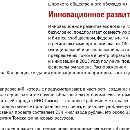
широкого общественного обсуждения.
Инновационное разви
Инновационное развитие экономики г
безусловно, предполагает совместную р
и бизнес-сообществом, федеральными
и региональными органами власти. Об
муниципальной и региональной власти
превращению Томска в центр образова
и инноваций в 2015 году получили под
федеральном уровне. Распоряжением
ена Концепция создания инновационного территориального 
аправлений, которые предусматривают, в частности, создание
астеров, развитие научно-образовательного комплекса и том
ителей города «ИНО Томск» — это новые рабочие места, каче
и общественные пространства — словом, еще более удобные ус
вания проекта составляет 254 миллиарда рублей, это около 2
вития Томска финансовых ресурсов.
да предполагает системные инвестиционные вложения. В пери