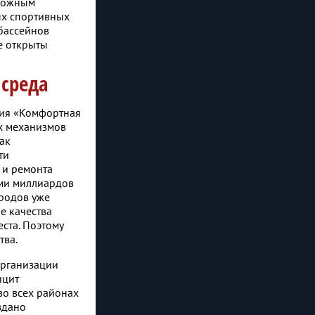
зможным
х спортивных
бассейнов
е открыты
 среда
ния «Комфортная
х механизмов
ак
ти
 и ремонта
ьми миллиардов
ородов уже
е качества
ста. Поэтому
тва.
организации
ицит
во всех районах
здано