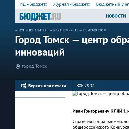
ИД «Бюджет»
Журнал «Бюджет»
Бюджетный уче
НОВОСТИ
—
МУНИЦИПАЛИТЕТЫ
—
№ 7 ИЮЛЬ 2018
— 23 ИЮЛЯ 2018
Город Томск — центр обр
инноваций
город Томск
Версия для печати
2904
Иван Григорьевич КЛЯЙН, 
Стратегия социально-эконо
общероссийского Конкурса 