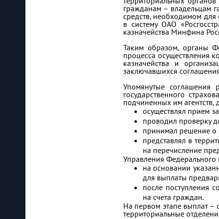
территориальных органов 
гражданам – владельцам г
средств, необходимом для 
в систему ОАО «Росгосст
казначейства Минфина Росс
Таким образом, органы Ф
процесса осуществления к
казначейства и организа
заключавшихся соглашения
Упомянутые соглашения р
государственного страхов
подчиненных им агентств, 
осуществлял прием з
проводил проверку д
принимал решение о 
представлял в террит
на перечисление пре
Управления Федерального к
на основании указанн
для выплаты пред­ва
после поступления с
на счета граждан.
На первом этапе выплат – 
территориальные отделени