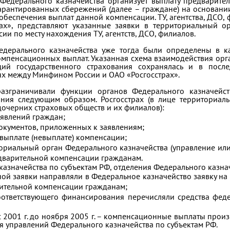
Федерального казначейства организует выплату предварите
арантированных сбережений (далее – граждане) на основани
обеспечения выплат данной компенсации. ТУ, агентства, ДСО,
рах», представляют указанные заявки в территориальный о
ии по месту нахождения ТУ, агентств, ДСО, филиалов.
едерального казначейства уже тогда были определены в ка
омпенсационных выплат. Указанная схема взаимодействия ор
ций государственного страхования сохранялась и в пос
х между Минфином России и ОАО «Росгосстрах».
азграничивали функции органов Федерального казначейс
ания следующим образом. Росгосстрах (в лице территориал
дочерних страховых обществ и их филиалов):
аявлений граждан;
окументов, приложенных к заявлениям;
выплате (невыплате) компенсации;
ориальный орган Федерального казначейства (управление или
д­варительной компенсации гражданам.
азначейства по субъектам РФ, отделения Федерального казна
ой заявки направляли в Федеральное казначейство заявку на
рительной компенсации гражданам;
оответствующего финансирования перечисляли средства фед
с 2001 г. до ноября 2005 г. – компенсационные выплаты произ
я управлений Федерального казначейства по субъектам РФ.