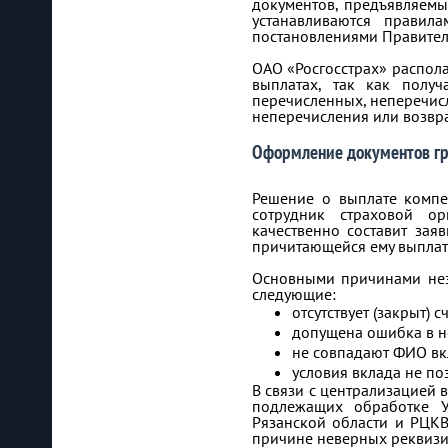
документов, предъявляемы
устанавливаются правил
постановлениями Правител
ОАО «Росгосстрах» распол
выплатах, так как получ
перечисленных, неперечис
неперечисления или возвра
Оформление документов г
Решение о выплате компе
сотрудник страховой ор
качественно составит зая
причитающейся ему выплат
Основными причинами неза
следующие:
отсутствует (закрыт) 
допущена ошибка в н
не совпадают ФИО вкл
условия вклада не по
В связи с централизацией 
подлежащих обработке У
Рязанской области и РЦКВ
причине неверных реквизи