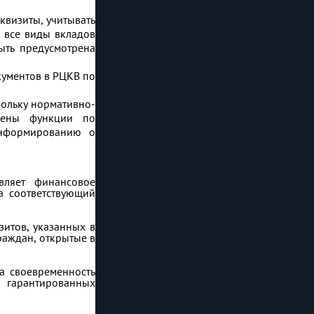
квизиты, учитывать
е все виды вкладов
ть предусмотрена
кументов в РЦКВ по
кольку нормативно-
жены функции по
информированию о
вляет финансовое
а соответствующий
итов, указанных в
раждан, открытые в
за своевременность
 гарантированных