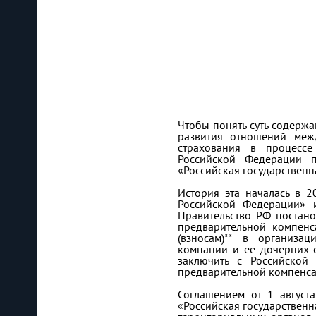
Чтобы понять суть содерж
развития отношений межд
страхования в процессе
Российской Федерации п
«Российская государственн
История эта началась в 2
Российской Федерации» 
Правительство РФ постано
предварительной компен
(взносам)** в организац
компании и ее дочерних 
заключить с Российской
предварительной компенса
Соглашением от 1 авгус
«Российская государствен