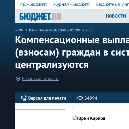
ИД «Бюджет»
Журнал «Бюджет»
Бюджетный уче
НОВОСТИ
—
ФИНАНСЫ
—
№4 АПРЕЛЬ 2008
— 02 ИЮНЯ 2008
Компенсационные выпла
(взносам) граждан в сис
централизуются
Рязанская область
Версия для печати
84994