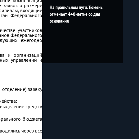
льной компенсации
и заявок о размере
На правильном пути. Тюмень
 филиалы, входящие
отмечает 440-летие со дня
рган Федерального
основания
честве участников
ганов Федерального
ледующих ежегодно
тва и организаций
ьных управлений и
 отделение) заявку
чейства:
 выделение средств
ерального бюджета
водились через все