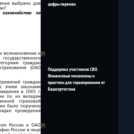
ление выбрано для
цифры перемен
ами?
о казначейства по
ии возникновения и
 государственного
тегориям граждан
страхования (ОАО
Поддержка участников СВО.
Финансовые механизмы и
бережений граждан
практики для тиражирования от
с этими законами
Башкортостана
ведения в 2001 г.
ии по их вкладам
твенной страховой
сии было поручено
рядке проведения
ном России и ОАО
нфин России в лице