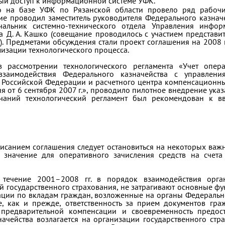
й доступ к информационной системе УФК.
о на базе УФК по Рязанской области провело ряд рабочи
ие проводил заместитель руководителя Федерального казначе
чальник системно-технического отдела Управления инфор
а Д. А. Кашко (совещание проводилось с участием представ
). Предметами обсуждения стали проект соглашения на 2008 г
изации технологического процесса.
в рассмотрении технологического регламента «Учет опе
заимодействия Федерального казначейства с управлени
м Российской Федерации и расчетного центра компенсационн
я от 6 сентября 2007 г.», проводило пилотное внедрение указ
ечаний технологический регламент был рекомендован к в
исанием соглашения следует остановиться на некоторых важн
 значение для оперативного зачисления средств на счет
 течение 2001–2008 гг. в порядок взаимодействия орга
й государственного страхования, не затрагивают основные ф
ции по вкладам граждан, возложенные на органы Федерально
е, как и прежде, ответственность за прием документов гра
 предварительной компенсации и своевременность предос
ачейства возлагается на организации государственного стр