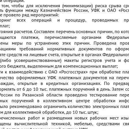
й операции.
 том, чтобы для исключения (минимизации) рис­ка срыва с
ить функции между Казначейством России, УФК и ОАО «Росг
ие провело ряд мероприятий:
торинг всех операций и процедур, проводимых пр
плат;
ояния расчетов. Составлен перечень основных причин, по ко
ащаются платежи, перечисляемые органами Федеральн
чены меры по устранению этих причин. Проведена про
зациями требований нормативных документов по офор
те средств на лицевые счета, открытые в органах Федеральног
либо усовершенствованные) макеты регистров учета и фо
ого бюджета, выделенным для компенсационных выплат;
ти к взаимодействию с ОАО «Росгосстрах» при обработке пл
ичество оформляемых УФК платежных документов на переч
раждан, открытые в кредитных организациях. По предвар
рмлять от 6 до 10 тыс. платежных поручений в день. Затем с
России по Рязанской области проведено тестирование пер
жных поручений в коллективном центре обработки инф
было рекомендовано ограничить количество электронных пла
м для коллективной обработки, до 10 тыс. штук;
речисленных работ и размещения новых рабочих мест изы
щены вычислительной техникой, мебелью, средствами свя