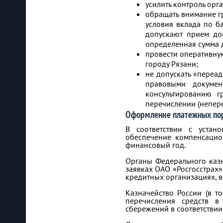
усилить контроль орг
обращать внимание г
условия вклада по б
допускают прием до
определенная сумма 
провести оперативну
городу Рязани;
не допускать «переа
правовыми докумен
консультированию 
перечислении (непере
Оформление платежных по
В соответствии с устан
обеспечение компенсацио
финансовый год.
Органы Федерального казн
заявках ОАО «Росгосстрах»
кредитных организациях, 
Казначейство России (в т
перечисления средств в
сбережений в соответствии