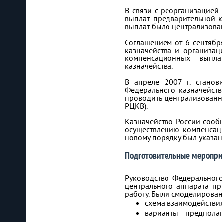
В связи с реорганизацией 
выплат предварительной 
выплат было централизован
Соглашением от 6 сентябр
казначейства и организац
компенсационных выпла
казначейства.
В апреле 2007 г. стано
Федерального казначейст
проводить централизованн
РЦКВ).
Казначейство России соо
осуществлению компенсаци
новому порядку был указан
Подготовительные меропр
Руководство Федеральног
центрального аппарата п
работу. Были смоделирова
схема взаимодействия
варианты предпола