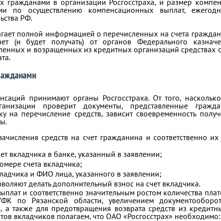
х гражданами в организации Росгосстраха, и размер компе
ами по осуществлению компенсационных выплат, ежегод
ьства РФ.
агает полной информацией о перечисленных на счета гражда
ает (и будет получать) от органов Федерального казнач
ленных и возращенных из кредитных организаций средствах 
та.
ражданами
нсаций принимают органы Росгосстраха. От того, наскольк
ганизации проверит документы, представленные гражда
вку на перечисление средств, зависит своевременность пол
ы.
числения средств на счет гражданина и соответственно их 
счет вкладчика в банке, указанный в заявлении;
омере счета вкладчика;
адчика и ФИО лица, указанного в заявлении;
зволяют делать дополнительный взнос на счет вкладчика.
выплат и соответственно значительным ростом количества пла
ФК по Рязанской области, увеличением документообор
, а также для предотвращения возврата средств из кредитн
тов вкладчиков полагаем, что ОАО «Росгосстрах» необходимо: