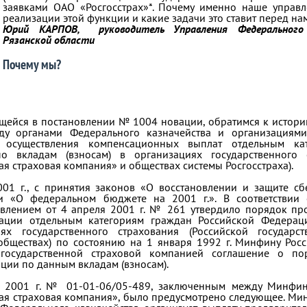
заявками ОАО «Росгосстрах»*. Почему именно наше управ
реализации этой функции и какие задачи это ставит перед н
Юрий КАРПОВ,
руководитель Управления Федеральног
Рязанской области
Почему мы?
ащейся в постановлении № 1004 новации, обратимся к истор
у органами Федерального казначейства и организациями
 осуществления компенсационных выплат отдельным ка
о вкладам (взносам) в организациях государственного 
ая страховая компания» и обществах системы Росгосстраха).
001 г., с принятия законов «О восстановлении и защите с
и «О федеральном бюджете на 2001 г.». В соответствии 
влением от 4 апреля 2001 г. № 261 утвердило порядок про
сации отдельным категориям граждан Российской Федерац
иях государственного страхования (Российской государс
обществах) по состоянию на 1 января 1992 г. Минфину Рос
 государственной страховой компанией соглашение о по
ции по данным вкладам (взносам).
та 2001 г. № 01-01-06/05-489, заключенным между Минфи
ная страховая компания», было предусмотрено следующее. Ми