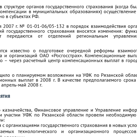
в структуре органов государственного страхования (когда б
компенсации в муниципальных образованиях) осуществлени
о в субъектах РФ.
я 2007 г. № 01-01-06/05-132 в порядок взаимодействия орг
ий государственного страхования вносятся изменения: функ
т передаются от отделений региональным управлени
вится известно о подготовке очередной реформы взаимоо
ва и организаций ОАО «Росгосстрах». Компенсационные вы
о – через расчетный центр компенсационных выплат в город
бщило о планируемом возложении на УФК по Рязанской обла
онных выплат в 2008 г. В качестве предполагаемого срока
 апрель-май 2008 г.
иятия
о казначейства, Финансовое управление и Управление инфо
ри участии УФК по Рязанской области провели необходимую
ны:
 с организациями государственного страхования в новых усло
гаемых технологического и организационного процессо