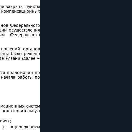
ыли закрыты пункты
е компенсационных
анов Федерального
ции осуществления
ям Федерального
тношений органов
платы было решено
е Рязани (далее –
сти полномочий по
 начала работы по
рмационных систем
 подготовительную
виях;
в с определением