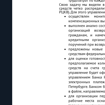
трудозатрат по каждо
Свою задачу мы видели в
средств четко распредел
РЦКВ). Для этого управлен
осуществлен мони
компенсационных вы
выполнен анализ сост
организаций возвр
гражданам, и наме
кредитными органи
поручений при возвра
предложены новые (
средствам федеральн
для оценки готовнос
предполагаемое кол
средств на счета г
управление будет офо
управлением Банка 
электронных плате
Петербурге. Банком 
в файле, направляемо
для организации пе
рабочие места осна