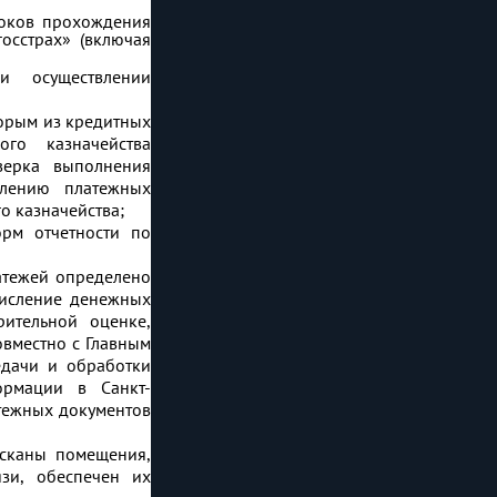
роков прохождения
осстрах» (включая
и осуществлении
торым из кредитных
ого казначейства
верка выполнения
млению платежных
о казначейства;
рм отчетности по
атежей определено
исление денежных
ительной оценке,
овместно с Главным
едачи и обработки
ормации в Санкт-
тежных документов
сканы помещения,
зи, обеспечен их