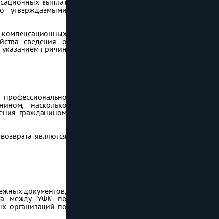
нсационных выплат
но утверждаемыми
н компенсационных
ейства сведения о
с указанием причин
о профессионально
нином, насколько
учения гражданином
возврата являются
тежных документов,
ота между УФК по
ых организаций по