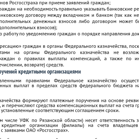
анов Росгосстраха при приеме заявлений граждан;
раждан на необходимость правильно указывать банковские ре
анковскому договору между вкладчиком и банком (так как н
полнительных денежных взносов либо договором может бы
дополнительных взносов);
ю работу по уведомлению граждан о порядке направления до
дресацию» граждан в органы Федерального казначейства, пос
тами на органы Федерального казначейства не возло
граждан о правилах выплаты компенсаций, а также по 
числении, возврате) средств.
ручений кредитными организациями
овленными правилами Федеральное казначейство осущест
нных выплат в пределах средств федерального бюджета н
ачейства формируют платежные поручения на основе реквиз
, и перечисляют средства компенсационных выплат на счета г
в установленные соответствующим соглашением сроки.
ом числе УФК по Рязанской области) несет ответственность 
 кредитные организации (филиалы) на счета владельцев
 с заявками ОАО «Росгосстрах».