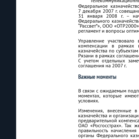
телекоммуникационны
Федеральное казначейств
7 декабря 2007 г. совещан
31 января 2008 г. – на
Федерального казначейств
“Рассвет”», ООО «ОТР2000»
регламент и вопросы оптим
Управление участвовало 
компенсации в рамках в
казначейства по субъекта
Рязани в рамках соглашени
С учетом отдельных зам
соглашения на 2007 г.
Важные моменты
В связи с ожидаемым подп
моментах, которые имеют
условиях.
Изменения, внесенные в
казначейства и организаци
предварительной компенса
ОАО «Росгосстрах». Так ж
правильность начисления
органы Федерального казн