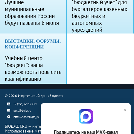
Лучшие
"Бюджетный учет" для
муниципальные
бухгалтеров казенных,
образования России
бюджетных и
будут названы 8 июня
автономных
учреждений
ВЫСТАВКИ, ФОРУМЫ,
КОНФЕРЕНЦИИ
Учебный центр
"Бюджет": ваша
возможность повысить
квалификацию
© 2026 Издательский дом «Бюджет»
+7 (495) 632-23-22
×
post@bujet.ru
https://t.me/bujet_ru
БЮДЖЕТ.RU — интернет-издание о финансовой жизни страны.
Использование материалов Бюджет.ru разрешено только с
Подпишитесь на наш МАХ-канал