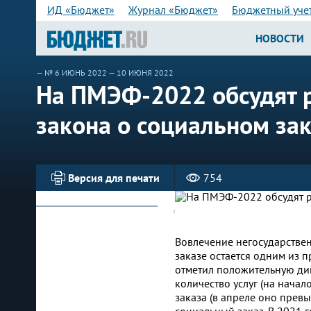
ИД «Бюджет»
Журнал «Бюджет»
Бюджетный уче
НОВОСТИ
—
№ 6 ИЮНЬ 2022
— 10 ИЮНЯ 2022
На ПМЭФ-2022 обсудят 
закона о социальном за
Версия для печати
754
Вовлечение негосударствен
заказе остается одним из
отметил положительную дин
количество услуг (на начал
заказа (в апреле оно прев