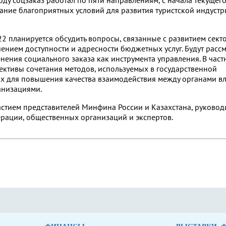
оду соцзаказ работал по пяти направлениям, с начала текущего
ание благоприятных условий для развития туристской индустр
планируется обсудить вопросы, связанные с развитием секто
ением доступности и адресности бюджетных услуг. Будут расс
ния социального заказа как инструмента управления. В частн
ективы сочетания методов, используемых в государственной
ах для повышения качества взаимодействия между органами вл
анизациями.
стием представителей Минфина России и Казахстана, руковод
рации, общественных организаций и экспертов.