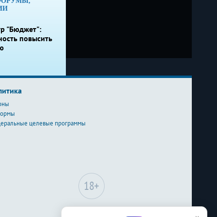
ФОРУМЫ,
ИИ
р "Бюджет":
ность повысить
ю
литика
оны
формы
еральные целевые программы
Сайт может содержать
материалы, не