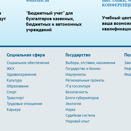
ФИНАНСЫ
ВЫСТАВКИ, 
КОНФЕРЕНЦ
е
"Бюджетный учет" для
Учебный цент
дут
бухгалтеров казенных,
ваша возмож
бюджетных и автономных
квалификаци
учреждений
Социальная сфера
Государство
По
Социальное обеспечение
Выборы, отставки, назначения
Зак
ЖКХ
Государство и бизнес
Ре
Здравоохранение
Нацпроекты
Фед
Культура
Региональные проекты
Образование
IT в госсекторе
Спорт
Безопасность
Транспорт
Блоги губернаторов
Трудовые отношения
Экология
Карьера
Наука
Судебная система
Мировой опыт