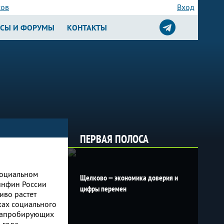
сов
Вход
РСЫ И ФОРУМЫ
КОНТАКТЫ
ПЕРВАЯ ПОЛОСА
социальном
Щелково — экономика доверия и
инфин России
цифры перемен
иво растет
мках социального
в, апробирующих