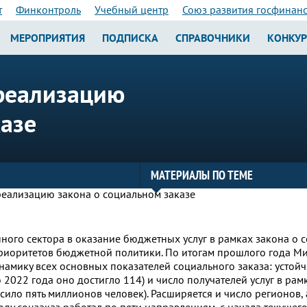
т
Финконтроль
Учебный центр
Союз развития госфинан
МЕРОПРИЯТИЯ
ПОДПИСКА
СПРАВОЧНИКИ
КОНКУ
реализацию
казе
МАТЕРИАЛЫ ПО ТЕМЕ
ного сектора в оказание бюджетных услуг в рамках закона о 
 приоритетов бюджетной политики. По итогам прошлого года М
амику всех основных показателей социального заказа: устойч
о 2022 года оно достигло 114) и число получателей услуг в ра
ысило пять миллионов человек). Расширяется и число регионо