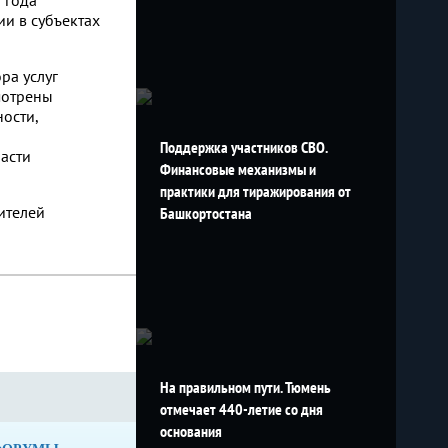
 года
ии в субъектах
ра услуг
мотрены
ости,
Поддержка участников СВО.
асти
Финансовые механизмы и
практики для тиражирования от
ителей
Башкортостана
На правильном пути. Тюмень
отмечает 440-летие со дня
основания