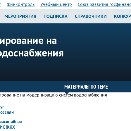
т
Финконтроль
Учебный центр
Союз развития госфинан
МЕРОПРИЯТИЯ
ПОДПИСКА
СПРАВОЧНИКИ
КОНКУ
ирование на
одоснабжения
МАТЕРИАЛЫ ПО ТЕМЕ
уг
россиян
 масштабная
ГИС ЖКХ