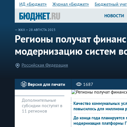
ИД «Бюджет»
Журнал «Бюджет»
Бюджетный уче
НОВОСТИ
—
ЖКХ
— 28 АВГУСТА 2023
Регионы получат финанс
модернизацию систем в
Российская Федерация
Версия для печати
1687
Дополнительные
Качество коммунальных усл
субсидии поступят в
повысилось для миллиона 
11 регионов
До конца года планируется
модернизация платформы 