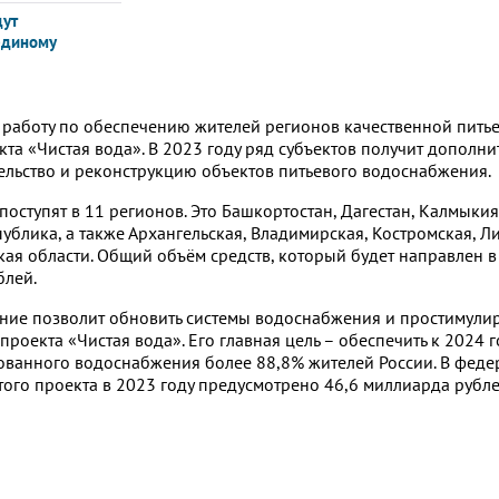
дут
единому
 работу по обеспечению жителей регионов качественной пить
та «Чистая вода». В 2023 году ряд субъектов получит дополни
ельство и реконструкцию объектов питьевого водоснабжения.
ступят в 11 регионов. Это Башкортостан, Дагестан, Калмыкия,
ублика, а также Архангельская, Владимирская, Костромская, Л
ая области. Общий объём средств, который будет направлен в 
блей.
ие позволит обновить системы водоснабжения и простимулир
роекта «Чистая вода». Его главная цель – обеспечить к 2024 г
зованного водоснабжения более 88,8% жителей России. В фед
ого проекта в 2023 году предусмотрено 46,6 миллиарда рублей