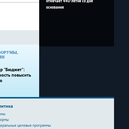
отмечает 440-летие со дня
основания
ФОРУМЫ,
ИИ
р "Бюджет":
ность повысить
ю
литика
оны
формы
еральные целевые программы