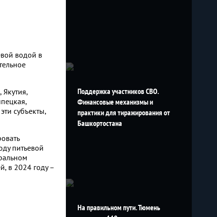
евой водой в
тельное
Поддержка участников СВО.
 Якутия,
ипецкая,
Финансовые механизмы и
эти субъекты,
практики для тиражирования от
Башкортостана
овать
оду питьевой
еральном
, в 2024 году –
На правильном пути. Тюмень