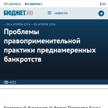
ИД «Бюджет»
Все проекты
>
Вход
НОВОСТИ
—
№ 4 АПРЕЛЬ 2024
— 06 АПРЕЛЯ 2024
Проблемы
правоприменительной
практики преднамеренных
банкротств
435
Ежегодный финансовый форум Промсвязьбанка