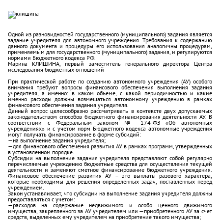
Одной из разновидностей государственного (муниципального) задания является
задание учредителя для автономного учреждения. Требования к содержанию
данного документа и процедуры его использования аналогичны процедурам,
применяемым для государственного (муниципального) задания, и регулируются
нормами Бюджетного кодекса РФ.
Марина КЛИШИНА, первый заместитель генерального директора Центра
исследования бюджетных отношений
При практической работе по созданию автономного учреждения (АУ) особого
внимания требуют вопросы финансового обеспечения выполнения задания
учредителя, а именно: в каком объеме, с какой периодичностью и какие
именно расходы должны возмещаться автономному учреждению в рамках
финансового обеспечения задания учредителя.
Данный вопрос целесообразно рассматривать в контексте двух допускаемых
законодательством способов бюджетного финансирования деятельности АУ. В
соответствии с Федеральным законом № 174-ФЗ «Об автономных
учреждениях» и с учетом норм Бюджетного кодекса автономные учреждения
могут получать финансирование в форме субсидий:
—на выполнение задания учредителя;
—для финансового обеспечения развития АУ в рамках программ, утвержденных
в установленном порядке.
Субсидии на выполнение задания учредителя представляют собой регулярно
перечисляемые учреждению бюджетные средства для осуществления текущей
деятельности и заменяют сметное финансирование бюджетного учреждения.
Финансовое обеспечение развития АУ – это выплаты разового характера,
которые необходимы для решения определенных задач, поставленных перед
учреждением.
Закон устанавливает, что субсидии на выполнение задания учредителя должны
предоставляться с учетом:
—расходов на содержание недвижимого и особо ценного движимого
имущества, закрепленного за АУ учредителем или —приобретенного АУ за счет
средств, выделенных ему учредителем на приобретение такого имущества;