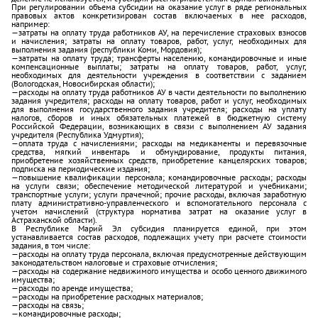
При регулировании объема субсидии на оказание услуг в ряде региональных
правовых актов конкретизирован состав включаемых в нее расходов,
например:
—затраты на оплату труда работников АУ, на перечисление страховых взносов
и начисления; затраты на оплату товаров, работ, услуг, необходимых для
выполнения задания (республики Коми, Мордовия);
—затраты на оплату труда; трансферты населению, командировочные и иные
компенсационные выплаты; затраты на оплату товаров, работ, услуг,
необходимых для деятельности учреждения в соответствии с заданием
(Вологодская, Новосибирская области);
—расходы на оплату труда работников АУ в части деятельности по выполнению
задания учредителя; расходы на оплату товаров, работ и услуг, необходимых
для выполнения государственного задания учредителя; расходы на уплату
налогов, сборов и иных обязательных платежей в бюджетную систему
Российской Федерации, возникающих в связи с выполнением АУ задания
учредителя (Республика Удмуртия);
—оплата труда с начислениями; расходы на медикаменты и перевязочные
средства, мягкий инвентарь и обмундирование, продукты питания,
приобретение хозяйственных средств, приобретение канцелярских товаров;
подписка на периодические издания;
—повышение квалификации персонала; командировочные расходы; расходы
на услуги связи; обеспечение методической литературой и учебниками;
транспортные услуги; услуги прачечной; прочие расходы, включая заработную
плату административно-управленческого и вспомогательного персонала с
учетом начислений (структура норматива затрат на оказание услуг в
Астраханской области).
В Республике Марий Эл субсидия планируется единой, при этом
устанавливается состав расходов, подлежащих учету при расчете стоимости
задания, в том числе:
—расходы на оплату труда персонала, включая предусмотренные действующим
законодательством налоговые и страховые отчисления;
—расходы на содержание недвижимого имущества и особо ценного движимого
имущества;
—расходы по аренде имущества;
—расходы на приобретение расход­ных материалов;
—расходы на связь;
—командировочные расходы;