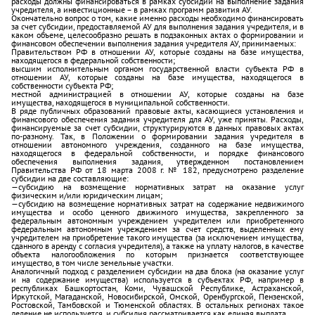
расходы должны финансироваться в рамках субсидии на выполнение задания
учредителя, а инвестиционные – в рамках программ развития АУ.
Окончательно вопрос о том, какие именно расходы необходимо финансировать
за счет субсидии, предоставляемой АУ для выполнения задания учредителя, и в
каком объеме, целесообразно решать в подзаконных актах о формировании и
финансовом обеспечении выполнения задания учредителя АУ, принимаемых:
Правительством РФ в отношении АУ, которые созданы на базе имущества,
находящегося в федеральной собственности;
высшим исполнительным органом государственной власти субъекта РФ в
отношении АУ, которые созданы на базе имущества, находящегося в
собственности субъекта РФ;
местной администрацией в отношении АУ, которые созданы на базе
имущества, находящегося в муниципальной собственности.
В ряде публичных образований правовые акты, касающиеся установления и
финансового обеспечения задания учредителя для АУ, уже приняты. Расходы,
финансируемые за счет субсидии, структурируются в данных правовых актах
по-разному. Так, в Положении о формировании задания учредителя в
отношении автономного учреждения, созданного на базе имущества,
находящегося в федеральной собственности, и порядке финансового
обеспечения выполнения задания, утвержденном постановлением
Правительства РФ от 18 марта 2008 г. № 182, предусмотрено разделение
субсидии на две составляющие:
—субсидию на возмещение нормативных затрат на оказание услуг
физическим и/или юридическим лицам;
—субсидию на возмещение нормативных затрат на содержание недвижимого
имущества и особо ценного движимого имущества, закрепленного за
федеральным автономным учреждением учредителем или приобретенного
федеральным автономным учреждением за счет средств, выделенных ему
учредителем на приобретение такого имущества (за исключением имущества,
сданного в аренду с согласия учредителя), а также на уплату налогов, в качестве
объекта налогообложения по которым признается соответствующее
имущество, в том числе земельные участки.
Аналогичный подход с разделением субсидии на два блока (на оказание услуг
и на содержание имущества) используется в субъектах РФ, например в
республиках Башкортостан, Коми, Чувашской Республике, Астраханской,
Иркутской, Магаданской, Новосибирской, Омской, Оренбургской, Пензенской,
Ростовской, Тамбовской и Тюменской областях. В остальных регионах такое
деление не используется, и субсидия рассматривается как единая выплата.