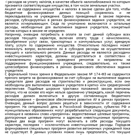
—расходов на уплату налогов, в качестве объекта налогообложения по которым
признается соответствующее имущество, в том числе земельные участки.
Акцент на содержании имущества и налогах в законе сделан для того, чтобы
бюджетное финансирование данных позиций сохранялось и не
перекладывалось на учреждение. Однако приведенный в законе перечень
расходов, субсидируемых в рамках финансирования задания учредителя, не
является исчерпывающим. Сюда по умолчанию включаются и остальные
расходы, необходимые для выполнения задания учредителя, конкретный
состав которых в законе не определен.
Например, очевидна потребность в оплате за счет данной субсидии всех
расходов текущего характера, включая оплату труда с начислениями,
приобретение услуг связи, транспортных и коммунальных услуг, арендную
плату, услуги по содержанию имущества. Относительно последних может
возникнуть вопрос, включаются ли в субсидию расходы на осуществление
текущего и капитального ремонта. Данные расходы не являются расходами
инвестиционного характера, должны осуществляться в соответствии с
установленными графиками проведения ремонтов и направлены на
поддержание функционирования учреждения, следовательно, их также
целесообразно финансировать в рамках финансового обеспечения задания
учредителя.
С формальной точки зрения в Федеральном законе № 174-ФЗ не содержится
прямого запрета на финансирование за счет субсидии на выполнение задания
учредителя даже расходов на строительство и реконструкцию, если они
необходимы для выполнения задания учредителя в кратко- или среднесрочной
перспективе. Подобные широкие трактовки положений закона возможны
потому, что на основе его норм нельзя однозначно утверждать, какой перечень
расходов должен включаться в другую составляющую бюджетного
финансирования – финансовое обеспечение развития АУ в рамках программ.
Очевидно, данный вопрос должен решаться в зависимости от содержания
программ. На сегодняшний день в Российской Федерации, субъектах РФ и
муниципальных образованиях могут разрабатываться следующие документы,
имеющие в названии слово «программа»: ведомственные целевые программы,
долгосрочные целевые программы и адресные инвестиционные программы.
Первые два вида программ могут включать в себя расходы текущего
характера, последняя – исключительно инвестиционные расходы. Порядков
формирования специальных программ развития автономных учреждений пока
не существует. В данных условиях можно лишь предполагать, что текущие