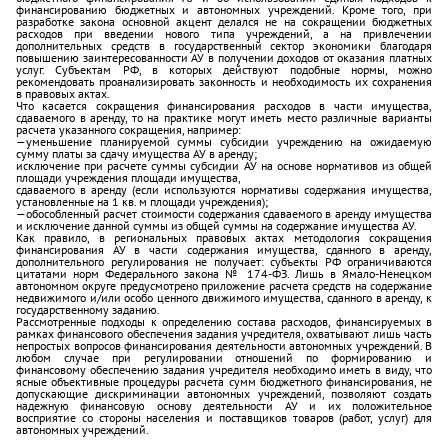
финансированию бюджетных и автономных учреждений. Кроме того, при
разработке закона основной акцент делался не на сокращении бюджетных
расходов при введении нового типа учреждений, а на привлечении
дополнительных средств в государственный сектор экономики благодаря
повышению заинтересованности АУ в получении доходов от оказания платных
услуг. Субъектам РФ, в которых действуют подобные нормы, можно
рекомендовать проанализировать законность и необходимость их сохранения
в правовых актах.
Что касается сокращения финансирования расходов в части имущества,
сдаваемого в аренду, то на практике могут иметь место различные варианты
расчета указанного сокращения, например:
—уменьшение планируемой суммы субсидии учреждению на ожидаемую
сумму платы за сдачу имущества АУ в аренду;
исключение при расчете суммы субсидии АУ на основе норма­тивов из общей
площади учре­ждения площади имущества,
сдаваемого в аренду (если используются нормативы содержания имущества,
установленные на 1 кв. м площади учреждения);
—обособленный расчет стоимости содержания сдаваемого в аренду имущества
и исключение данной суммы из общей суммы на содержание имущества АУ.
Как правило, в региональных правовых актах методология сокращения
финансирования АУ в части содержания имущества, сданного в аренду,
дополнительного регулирования не получает: субъекты РФ ограничиваются
цитатами норм Федерального закона № 174-ФЗ. Лишь в Ямало-Ненецком
автономном округе предусмотрено приложение расчета средств на содержание
недвижимого и/или особо ценного движимого имущества, сданного в аренду, к
государственному заданию.
Рассмотренные подходы к определению состава расходов, финансируемых в
рамках финансового обеспечения задания учредителя, охватывают лишь часть
непростых вопросов финансирования деятельности автономных учреждений. В
любом случае при регулировании отношений по формированию и
финансовому обеспечению задания учредителя необходимо иметь в виду, что
ясные объективные процедуры расчета сумм бюджетного финансирования, не
допускающие дискриминации автономных учреждений, позволяют создать
надежную финансовую основу деятельности АУ и их положительное
восприятие со стороны населения и поставщиков товаров (работ, услуг) для
автономных учреждений.