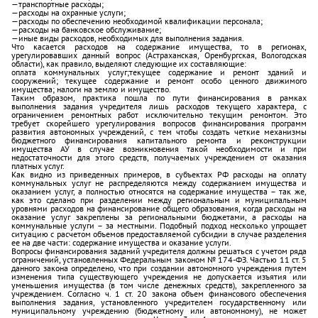
—транспортные расходы;
—расходы на охранные услуги;
—расходы по обеспечению необходимой квалификации персонала;
—расходы на банковское обслуживание;
—иные виды расходов, необходимых для выполнения задания.
Что касается расходов на содержание имущества, то в регионах,
урегулировавших данный вопрос (Астраханская, Оренбургская, Вологодская
области), как правило, выделяют следующие их составляющие:
оплата коммунальных услуг;текущее содержание и ремонт зданий и
сооружений; текущее содержание и ремонт особо ценного движимого
имущества; налоги на землю и имущество.
Таким образом, практика пошла по пути финансирования в рамках
выполнения задания учредителя лишь расходов текущего характера, с
ограничением ремонтных работ исключительно текущим ремонтом. Это
требует скорейшего урегулирования вопросов финансирования программ
развития автономных учреждений, с тем чтобы создать четкие механизмы
бюджетного финансирования капитального ремонта и реконструкции
имущества АУ в случае возникновения такой необходимости и при
недостаточности для этого средств, получаемых учреждением от оказания
платных услуг.
Как видно из приведенных примеров, в субъектах РФ расходы на оплату
коммунальных услуг не распределяются между содержанием имущества и
оказанием услуг, а полностью относятся на содержание имущества – так же,
как это сделано при разделении между региональным и муниципальным
уровнями расходов на финансирование общего образования, когда расходы на
оказание услуг закреплены за региональными бюджетами, а расходы на
коммунальные услуги – за местными. Подобный подход несколько упрощает
ситуацию с расчетом объемов предоставляемой субсидии в случае разделения
ее на две части: содержание имущества и оказание услуги.
Вопросы финансирования заданий учредителя должны решаться с учетом ряда
ограничений, установленных Федеральным законом № 174-ФЗ. Частью 11 ст. 5
данного закона определено, что при создании автономного учреждения путем
изменения типа существующего учреждения не допускается изъятия или
уменьшения имущества (в том числе денежных средств), закрепленного за
учреждением. Согласно ч. 1 ст. 20 закона объем финансового обеспечения
выполнения задания, установленного учредителем государственному или
муниципальному учреждению (бюджетному или автономному), не может