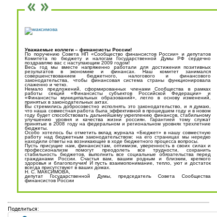
Уважаемые коллеги – финансисты России!
По поручению Совета НП «Сообщество финансистов России» и депутатов
Комитета по бюджету и налогам Государственной Думы РФ сердечно
поздравляю вас с наступающим 2009 годом!
Весь год мы вместе напряженно работали для достижения позитивных
результатов в экономике и финансах. Наш комитет занимался
совершенствованием бюджетного, налогового и финансового
законодательства, чтобы финансовая система страны функционировала
слаженно и четко.
Немало предложений, сформированных членами Сообщества в рамках
работы секций «Финансисты субъектов Российской Федерации» и
«Финансисты муниципальных образований», легло в основу изменений,
принятых в законодательных актах.
Вы стремились добросовестно исполнять это законодательство, и я думаю,
что наша совместная работа была эффективной в прошедшем году и в новом
году будет способствовать дальнейшему укреплению финансов, стабильному
улучшению уровня и качества жизни россиян. Гарантией тому служат
принятые в 2008 году на федеральном и региональном уровнях трехлетние
бюджеты.
Особо хотелось бы отметить вклад журнала «Бюджет» в нашу совместную
работу над бюджетным законодательством: на его страницах мы нередко
находили ответы на возникающие в ходе бюджетного процесса вопросы.
Пусть присущие нам, финансистам, оптимизм, уверенность в своих силах и
профессионализм помогут преодолеть все трудности, сохранить
стабильность бюджетов, выполнить все социальные обязательства перед
гражданами России. Счастья вам, вашим родным и близким, крепкого
здоровья и благополучия! И пусть взаимопонимание, тепло, уют и достаток
всегда присутствуют в ваших домах.
Н. С. МАКСИМОВА,
депутат Государственной Думы, председатель Совета Сообщества
финансистов России
Поделиться: