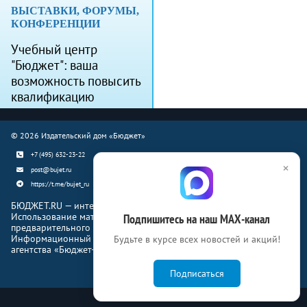
ВЫСТАВКИ, ФОРУМЫ,
КОНФЕРЕНЦИИ
Учебный центр
"Бюджет": ваша
возможность повысить
квалификацию
© 2026 Издательский дом «Бюджет»
+7 (495) 632-23-22
×
post@bujet.ru
https://t.me/bujet_ru
БЮДЖЕТ.RU — интернет-издание о финансовой жизни страны.
Использование материалов Бюджет.ru разрешено только с
Подпишитесь на наш МАХ-канал
предварительного письменного согласия правообладателей.
Информационный продукт «Журнал Бюджет» информационного
Будьте в курсе всех новостей и акций!
агентства «Бюджет-Медиа»
Подписаться