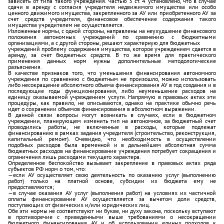
зависеть от типа такого учреждения. Частью 3 ст. 4 установлено, что в случае
сдачи в аренду с согласия учредителя недвижимого имущества или особо
ценного движимого имущества, закрепленного за АУ или приобретенного АУ за
счет средств учредителя, финансовое обеспечение содержания такого
имущества учредителем не осуществляется.
Изложенные нормы, с одной стороны, направлены на неухудшение финансового
положения автономных учреждений по сравнению с бюджетными
организациями, а с другой стороны, решают характерную для бюджетных
учреждений проблему содержания имущества, которое учреждением сдается в
аренду, за счет бюджетных средств. В то же время для практического
применения данных норм нужны дополнительные методологические
разъяснения.
В качестве признаков того, что уменьшения финансирования автономного
учреждения по сравнению с бюджетным не произошло, можно использовать
либо несокращение абсолютного объема финансирования АУ в год создания и в
последующие годы функционирования, либо неуменьшение расходов на
единицу оказываемой учреждением услуги. Напрямую в правовых актах эти
процедуры, как правило, не описываются, однако на практике обычно речь
идет о сохранении объемов финансирования в абсолютном выражении.
В данной связи вопросы могут возникать в случаях, если в бюджетном
учреждении, планирующем изменить тип на автономное, за бюджетный счет
проводились работы, не включенные в расходы, которые подлежат
финансированию в рамках задания учредителя (строительство, реконструкция,
капитальный ремонт). Очевидно, что необходимость в осуществлении
подобных расходов была временной и в дальнейшем абсолютная сумма
бюджетных расходов на финансирование учреждения потребует сокращения и
ограничения лишь расходами текущего характера.
Определенное беспокойство вызывает закрепление в правовых актах ряда
субъектов РФ норм о том, что:
—если АУ осуществляет свою деятельность по оказанию услуг (выполнению
работ) только на платной основе, субсидии из бюджета ему не
предоставляются;
—в случае оказания АУ услуг (выполнения работ) на условиях их частичной
оплаты финансирование АУ осуществляется за вычетом доли средств,
поступающих от физических и/или юридических лиц.
Обе эти нормы не соответствуют ни букве, ни духу закона, поскольку вступают
в противоречие с приведенными выше требованиями о несокращении
бюджетного финансирования АУ и об использовании единых подходов к