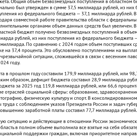
ета. Общий объем безвозмездных поступлений в областном 
чально был утвержден в сумме 37,5 миллиарда рублей, из них
упления из федерального бюджета — 37,1 миллиарда рублей. В
одаря совместной работе правительства области с федеральн
лнительными органами объем данных средств был увеличен. В
ластной бюджет получено безвозмездных поступлений в объем
иарда рублей, из них поступления из федерального бюджета 
 миллиарда. По сравнению с 2024 годом объем поступивших с
 на 37,4 процента. Это обусловлено поступлениями на выпла
 чрезвычайной ситуации, сложившейся в связи с весенним па
024 году.
а в прошлом году составили 179,9 миллиарда рублей, или 98,
аким образом, дефицит бюджета составил 28,9 миллиарда рубле
джета за 2025 год 119,8 миллиарда рублей, или 66,6 процента
е отраслей социальной сферы: образование, здравоохранени
матографию, физическую культуру и спорт. В консолидированно
 труда с соблюдением указов Президента России и задач губе
повышению заработной платы составил 77,7 миллиарда рублей.
кую ситуацию и действующие в отношении России экономическ
бласть в полном объеме выполнила все взятые на себя обязате
циальной поддержки граждан, включая приоритетное напра