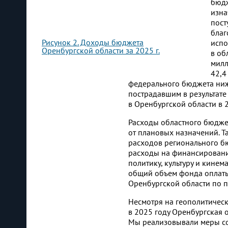
бюдж
изна
пост
благ
Рисунок 2. Доходы бюджета
испо
Оренбургской области за 2025 г.
в об
милл
42,4
федерального бюджета ниже
пострадавшим в результате
в Оренбургской области в 2
Расходы областного бюджет
от плановых назначений. Т
расходов регионального бю
расходы на финансировани
политику, культуру и кине
общий объем фонда оплаты
Оренбургской области по 
Несмотря на геополитичес
в 2025 году Оренбургская о
Мы реализовывали меры со