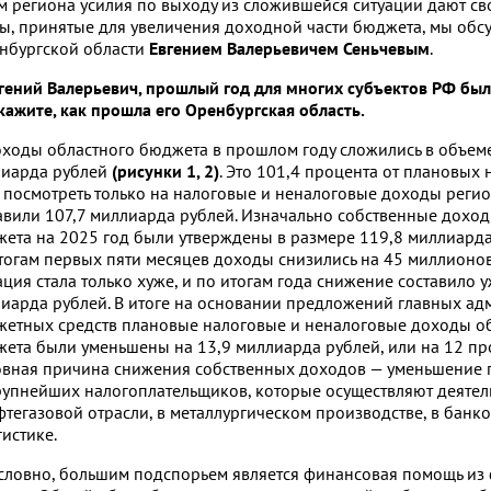
 региона усилия по выходу из сложившейся ситуации дают св
ы, принятые для увеличения доходной части бюджета, мы обс
нбургской области
Евгением Валерьевичем Сеньчевым
.
гений Валерьевич, прошлый год для многих субъектов РФ бы
кажите, как прошла его Оренбургская область.
ходы областного бюджета в прошлом году сложились в объем
иарда рублей
(рисунки 1, 2)
. Это 101,4 процента от плановых 
 посмотреть только на налоговые и неналоговые доходы регио
авили 107,7 миллиарда рублей. Изначально собственные дохо
ета на 2025 год были утверждены в размере 119,8 миллиарда
тогам первых пяти месяцев доходы снизились на 45 миллионо
ация стала только хуже, и по итогам года снижение составило у
иарда рублей. В итоге на основании предложений главных ад
етных средств плановые налоговые и неналоговые доходы о
ета были уменьшены на 13,9 миллиарда рублей, или на 12 пр
вная причина снижения собственных доходов — уменьшение 
рупнейших налогоплательщиков, которые осуществляют деятел
фтегазовой отрасли, в металлургическом производстве, в банк
гистике.
словно, большим подспорьем является финансовая помощь из