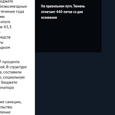
бюджете
На правильном пути. Тюмень
 безвозмездные
 течение года
отмечает 440-летие со дня
ыми
основания
 итоге
е 43,3
—
редств
ты
водком
7 процента
й. В структуре
, составили
е, социальную
м бюджете
рнатора
ие санкции,
льства.
вление