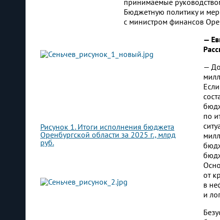
принимаемые руководством
Бюджетную политику и мер
с министром финансов Оре
— Ев
Расс
— До
милл
Если
сост
бюдж
по и
ситу
Рисунок 1. Итоги исполнения бюджета
Оренбургской области за 2025 г., млрд
милл
руб.
бюдж
бюдж
Осно
от к
в не
и ло
Безу