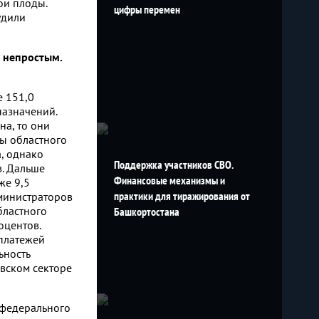
ои плоды.
цифры перемен
удили
л непростым.
е 151,0
назначений.
на, то они
ды областного
, однако
Поддержка участников СВО.
в. Дальше
Финансовые механизмы и
же 9,5
практики для тиражирования от
министраторов
бластного
Башкортостана
оцентов.
платежей
ьность
овском секторе
 федерального