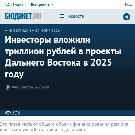
ИД «Бюджет»
Все проекты
>
Вход
НОВОСТИ
—
ИНВЕСТИЦИИ
— 24 ИЮНЯ 2026
Инвесторы вложили
триллион рублей в проекты
Дальнего Востока в 2025
году
Дальневосточный округ
536
Это пятая часть от общего объема финансирования региона
как за минувший год, так и за десять лет