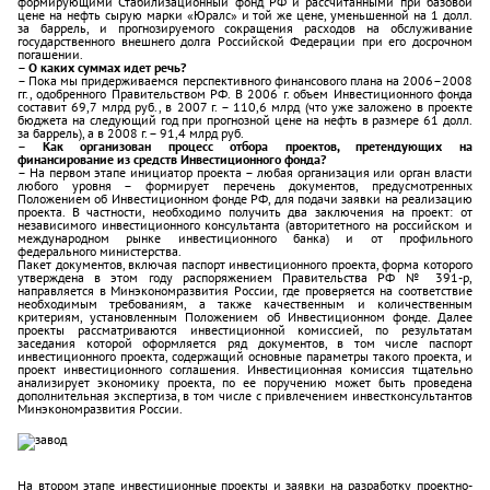
формирующими Стабилизационный фонд РФ и рассчитанными при базовой
цене на нефть сырую марки «Юралс» и той же цене, уменьшенной на 1 долл.
за баррель, и прогнозируемого сокращения расходов на обслуживание
государственного внешнего долга Российской Федерации при его досрочном
погашении.
– О каких суммах идет речь?
– Пока мы придерживаемся перспективного финансового плана на 2006–2008
гг., одобренного Правительством РФ. В 2006 г. объем Инвестиционного фонда
составит 69,7 млрд руб., в 2007 г. – 110,6 млрд (что уже заложено в проекте
бюджета на следующий год при прогнозной цене на нефть в размере 61 долл.
за баррель), а в 2008 г. – 91,4 млрд руб.
– Как организован процесс отбора проектов, претендующих на
финансирование из средств Инвестиционного фонда?
– На первом этапе инициатор проекта – любая организация или орган власти
любого уровня – формирует перечень документов, предусмотренных
Положением об Инвестиционном фонде РФ, для подачи заявки на реализацию
проекта. В частности, необходимо получить два заключения на проект: от
независимого инвестиционного консультанта (авторитетного на российском и
международном рынке инвестиционного банка) и от профильного
федерального министерства.
Пакет документов, включая паспорт инвестиционного проекта, форма которого
утверждена в этом году распоряжением Правительства РФ № 391-р,
направляется в Минэкономразвития России, где проверяется на соответствие
необходимым требованиям, а также качественным и количественным
критериям, установленным Положением об Инвестиционном фонде. Далее
проекты рассматриваются инвестиционной комиссией, по результатам
заседания которой оформляется ряд документов, в том числе паспорт
инвестиционного проекта, содержащий основные параметры такого проекта, и
проект инвестиционного соглашения. Инвестиционная комиссия тщательно
анализирует экономику проекта, по ее поручению может быть проведена
дополнительная экспертиза, в том числе с привлечением инвестконсультантов
Минэкономразвития России.
На втором этапе инвестиционные проекты и заявки на разработку проектно-