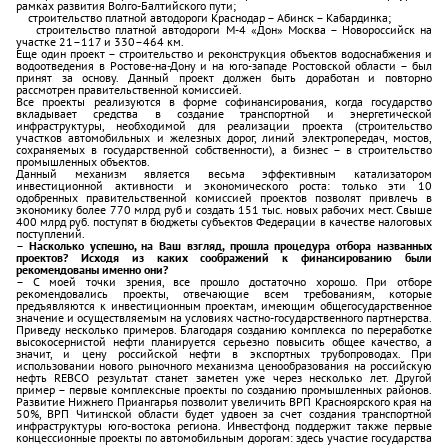
рамках развития Волго-Балтийского пути;
­ строительство платной автодороги Краснодар – Абинск – Кабардинка;
­ строительство платной автодороги М-4 «Дон» Москва – Новороссийск на
участке 21–117 и 330–464 км.
Еще один проект – строительство и реконструкция объектов водоснабжения и
водоотведения в Ростове-на-Дону и на юго-западе Ростовской области – был
принят за основу. Данный проект должен быть доработан и повторно
рассмотрен правительственной комиссией.
Все проекты реализуются в форме софинансирования, когда государство
вкладывает средства в создание транспортной и энергетической
инфраструктуры, необходимой для реализации проекта (строительство
участков автомобильных и железных дорог, линий электропередач, мостов,
сохраняемых в государственной собственности), а бизнес – в строительство
промышленных объектов.
Данный механизм является весьма эффективным катализатором
инвестиционной активности и экономического роста: только эти 10
одобренных правительственной комиссией проектов позволят привлечь в
экономику более 770 млрд руб и создать 151 тыс. новых рабочих мест. Свыше
400 млрд руб. поступят в бюджеты субъектов Федерации в качестве налоговых
поступлений.
– Насколько успешно, на Ваш взгляд, прошла процедура отбора названных
проектов? Исходя из каких соображений к финансированию были
рекомендованы именно они?
– С моей точки зрения, все прошло достаточно хорошо. При отборе
рекомендовались проекты, отвечающие всем требованиям, которые
предъявляются к инвестиционным проектам, имеющим общегосударственное
значение и осуществляемым на условиях частно-государственного партнерства.
Приведу несколько примеров. Благодаря созданию комплекса по переработке
высокосернистой нефти планируется серьезно повысить общее качество, а
значит, и цену российской нефти в экспортных трубопроводах. При
использовании нового рыночного механизма ценообразования на российскую
нефть REBCO результат станет заметен уже через несколько лет. Другой
пример – первые комплексные проекты по созданию промышленных районов.
Развитие Нижнего Приангарья позволит увеличить ВРП Красноярского края на
50%, ВРП Читинской области будет удвоен за счет создания транспортной
инфраструктуры юго-востока региона. Инвестфонд поддержит также первые
концессионные проекты по автомобильным дорогам: здесь участие государства