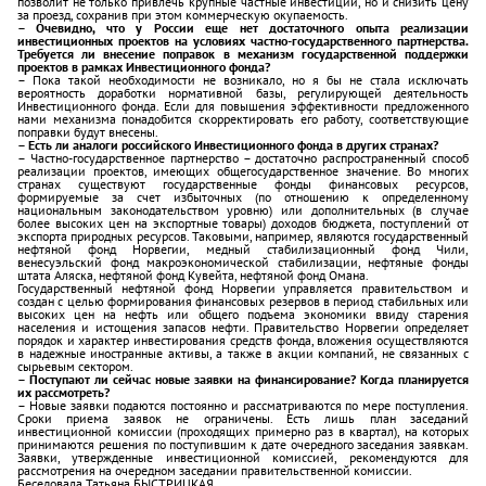
позволит не только привлечь крупные частные инвестиции, но и снизить цену
за проезд, сохранив при этом коммерческую окупаемость.
– Очевидно, что у России еще нет достаточного опыта реализации
инвестиционных проектов на условиях частно-государственного партнерства.
Требуется ли внесение поправок в механизм государственной поддержки
проектов в рамках Инвестиционного фонда?
– Пока такой необходимости не возникало, но я бы не стала исключать
вероятность доработки нормативной базы, регулирующей деятельность
Инвестиционного фонда. Если для повышения эффективности предложенного
нами механизма понадобится скорректировать его работу, соответствующие
поправки будут внесены.
– Есть ли аналоги российского Инвестиционного фонда в других странах?
– Частно-государственное партнерство – достаточно распространенный способ
реализации проектов, имеющих общегосударственное значение. Во многих
странах существуют государственные фонды финансовых ресурсов,
формируемые за счет избыточных (по отношению к определенному
национальным законодательством уровню) или дополнительных (в случае
более высоких цен на экспортные товары) доходов бюджета, поступлений от
экспорта природных ресурсов. Таковыми, например, являются государственный
нефтяной фонд Норвегии, медный стабилизационный фонд Чили,
венесуэльский фонд макроэкономической стабилизации, нефтяные фонды
штата Аляска, нефтяной фонд Кувейта, нефтяной фонд Омана.
Государственный нефтяной фонд Норвегии управляется правительством и
создан с целью формирования финансовых резервов в период стабильных или
высоких цен на нефть или общего подъема экономики ввиду старения
населения и истощения запасов нефти. Правительство Норвегии определяет
порядок и характер инвестирования средств фонда, вложения осуществляются
в надежные иностранные активы, а также в акции компаний, не связанных с
сырьевым сектором.
– Поступают ли сейчас новые заявки на финансирование? Когда планируется
их рассмотреть?
– Новые заявки подаются постоянно и рассматриваются по мере поступления.
Сроки приема заявок не ограничены. Есть лишь план заседаний
инвестиционной комиссии (проходящих примерно раз в квартал), на которых
принимаются решения по поступившим к дате очередного заседания заявкам.
Заявки, утвержденные инвестиционной комиссией, рекомендуются для
рассмотрения на очередном заседании правительственной комиссии.
Беседовала Татьяна БЫСТРИЦКАЯ