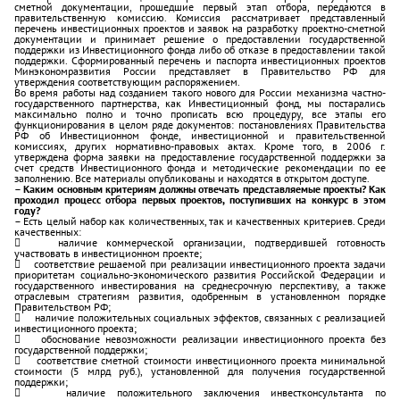
сметной документации, прошедшие первый этап отбора, передаются в
правительственную комиссию. Комиссия рассматривает представленный
перечень инвестиционных проектов и заявок на разработку проектно-сметной
документации и принимает решение о предоставлении государственной
поддержки из Инвестиционного фонда либо об отказе в предоставлении такой
поддержки. Сформированный перечень и паспорта инвестиционных проектов
Минэкономразвития России представляет в Правительство РФ для
утверждения соответствующим распоряжением.
Во время работы над созданием такого нового для России механизма частно-
государственного партнерства, как Инвестиционный фонд, мы постарались
максимально полно и точно прописать всю процедуру, все этапы его
функционирования в целом ряде документов: постановлениях Правительства
РФ об Инвестиционном фонде, инвестиционной и правительственной
комиссиях, других нормативно-правовых актах. Кроме того, в 2006 г.
утверждена форма заявки на предоставление государственной поддержки за
счет средств Инвестиционного фонда и методические рекомендации по ее
заполнению. Все материалы опубликованы и находятся в открытом доступе.
– Каким основным критериям должны отвечать представляемые проекты? Как
проходил процесс отбора первых проектов, поступивших на конкурс в этом
году?
– Есть целый набор как количественных, так и качественных критериев. Среди
качественных:
 наличие коммерческой организации, подтвердившей готовность
участвовать в инвестиционном проекте;
 соответствие решаемой при реализации инвестиционного проекта задачи
приоритетам социально-экономического развития Российской Федерации и
государственного инвестирования на среднесрочную перспективу, а также
отраслевым стратегиям развития, одобренным в установленном порядке
Правительством РФ;
 наличие положительных социальных эффектов, связанных с реализацией
инвестиционного проекта;
 обоснование невозможности реализации инвестиционного проекта без
государственной поддержки;
 соответствие сметной стоимости инвестиционного проекта минимальной
стоимости (5 млрд руб.), установленной для получения государственной
поддержки;
 наличие положительного заключения инвестконсультанта по