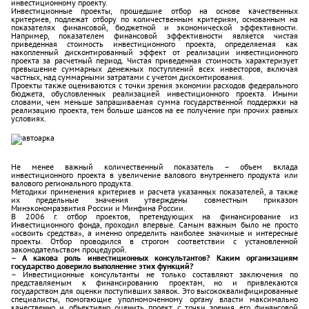
инвестиционному проекту.
Инвестиционные проекты, прошедшие отбор на основе качественных
критериев, подлежат отбору по количественным критериям, основанным на
показателях финансовой, бюджетной и экономической эффективности.
Например, показателем финансовой эффективности является чистая
приведенная стоимость инвестиционного проекта, определяемая как
накопленный дисконтированный эффект от реализации инвестиционного
проекта за расчетный период. Чистая приведенная стоимость характеризует
превышение суммарных денежных поступлений всех инвесторов, включая
частных, над суммарными затратами с учетом дисконтирования.
Проекты также оцениваются с точки зрения экономии расходов федерального
бюджета, обусловленных реализацией инвестиционного проекта. Иными
словами, чем меньше запрашиваемая сумма государственной поддержки на
реализацию проекта, тем больше шансов на ее получение при прочих равных
условиях.
Не менее важный количественный показатель – объем вклада
инвестиционного проекта в увеличение валового внутреннего продукта или
валового регионального продукта.
Методики применения критериев и расчета указанных показателей, а также
их предельные значения утверждены совместным приказом
Минэкономразвития России и Минфина России.
В 2006 г. отбор проектов, претендующих на финансирование из
Инвестиционного фонда, проходил впервые. Самым важным было не просто
«освоить средства», а именно определить наиболее значимые и интересные
проекты. Отбор проводился в строгом соответствии с установленной
законодательством процедурой.
– А какова роль инвестиционных консультантов? Каким организациям
государство доверило выполнение этих функций?
– Инвестиционные консультанты не только составляют заключения по
представляемым к финансированию проектам, но и привлекаются
государством для оценки поступивших заявок. Это высококвалифицированные
специалисты, помогающие уполномоченному органу власти максимально
качественно и объективно оценить проект с точки зрения его финансовой