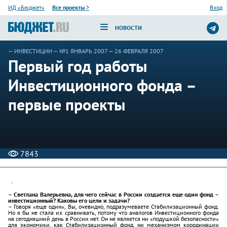
ИД «Бюджет»
Все проекты
>
Вход
НОВОСТИ
—
ИНВЕСТИЦИИ
—
№1 ЯНВАРЬ 2007
— 26 ФЕВРАЛЯ 2007
Первый год работы
Инвестиционного фонда –
первые проекты
7843
– Светлана Валерьевна, для чего сейчас в России создается еще один фонд –
инвестиционный? Каковы его цели и задачи?
– Говоря «еще один», Вы, очевидно, подразумеваете Стабилизационный фонд.
Но я бы не стала их сравнивать, потому что аналогов Инвестиционного фонда
на сегодняшний день в России нет. Он не является ни «подушкой безопасности»
для экономики, как Стабилизационный фонд, ни механизмом координации