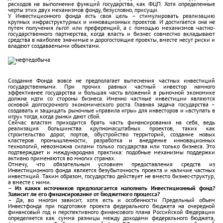
расходов на выполнение функций государства, как ФЦП. Хотя определенные
черты этих двух механизмов фонду, безусловно, присущи.
У Инвестиционного фонда есть своя цель – стимулировать реализацию
крупных инфраструктурных и инновационных проектов. И достигается она не
путем получения льгот или преференций, а с помощью механизмов частно-
государственного партнерства, когда власть и бизнес совместно вкладывают
средства в наиболее значимые и дорогостоящие проекты, вместе несут риски и
владеют создаваемыми объектами.
Создание Фонда вовсе не предполагает вытеснения частных инвестиций
государственными. При прочих равных частный инвестор намного
эффективнее государства и большая часть вложений в рыночной экономике
должна идти со стороны бизнеса. Именно частные инвестиции являются
основой долгосрочного экономического роста. Главная задача государства –
создавать и защищать рыночные «правила игры» для инвесторов и «вступать в
игру» тогда, когда рынки дают сбой.
Сейчас властям приходится брать часть финансирования на себя, ведь
реализация большинства крупномасштабных проектов, таких как
строительство дорог, портов, обустройство территорий, создание новых
кластеров промышленности, разработка и внедрение инновационных
технологий, невозможна силами только государства или только бизнеса. Это
подтверждает и международная практика: подобные механизмы поддержки
активно применяются во многих странах.
Отмечу, что обязательным условием предоставления средств из
Инвестиционного фонда является безубыточность проекта и наличие частных
инвестиций. Таким образом, государство действует не вместо бизнес-структур,
а вместе с ними.
– Из каких источников предполагается наполнять Инвестиционный фонд?
Зависит ли его финансирование от бюджетного процесса?
– Да, во многом зависит, хотя есть и особенности. Предельный объем
Инвестфонда при подготовке проекта федерального бюджета на очередной
финансовый год и перспективного финансового плана Российской Федерации
определяется как сумма разницы между доходами федерального бюджета,