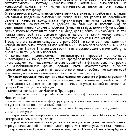
состоятельности. Поэтому консалтинговые компании выбираются на
конкурсной основе, и их услуги оплачиваются также за счет средств
Инвестиционного фонда.
Ответственность консультантов очень велика, а значит, и требования к таким
компаниям предельно высокие: не менее пяти лет работы на российском
рынке в качестве консультанта (организатора выпусков ценных бумаг,
андеррайтера, консультанта в сделках по слиянию и поглощению) по
реализации инвестиционных проектов (включая выпуск ценных бумаг), общая
сумма которых составляет более 10 млрд долл.; рейтинг максимум на три
пункта ниже рейтинга высшего уровня одного из таких международных
агентств, как Standard & Poor’s, Moody’s Investor Service и Fitch Ratings.
В результате открытого конкурса в апреле 2006 г. в качестве инвестиционных
консультантов были отобраны две компании: UBS Advisors Services и ING Bank
N.V., London Branch. В настоящее время министерство ведет с ними работу по
оценке инвестиционных проектов.
К компаниям, привлекаемым инициаторами проектов в качестве
инвестиционных консультантов, также предъявляются особые требования. В
числе документов, подаваемых вместе с заявкой на финансирование проекта
из Инвестиционного фонда, должны быть доказательства высокого
профессионального уровня и достаточного опыта работы консалтинговой
компании, давшей инвестиционное заключение по проекту.
– По каким проектам уже принято окончательное решение о финансировании?
– В настоящее время правительственная комиссия отобрала 10
инвестиционных проектов для предоставления государственной поддержки из
средств Инвестиционного фонда:
­ комплексное развитие Нижнего Приангарья;
­ комплекс нефтеперерабатывающих и нефтехимических заводов в
Нижнекамске;
­ создание транспортной инфраструктуры для освоения минерально-сырьевых
ресурсов юго-востока Читинской области;
­ строительство платной автомагистрали «Западный скоростной диаметр» в
Санкт-Петербурге;
­ строительство скоростной автомобильной магистрали Москва – Санкт-
Петербург на участке 15–58 км;
­ строительство нового выхода на московскую кольцевую автомобильную
дорогу с федеральной автомобильной дороги М-1 «Беларусь» Москва – Минск;
­ строительство Орловского тоннеля под рекой Невой в Санкт-Петербурге в