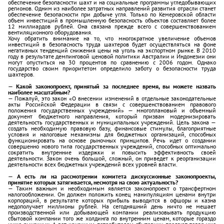
обеспечение безопасности шахт и на социальные программы угледобывающих
регионов. Одним из наиболее затратных направлений развития отрасли станет
обеспечение безопасности при добыче угля. Только по Кемеровской области
объем инвестиций в промышленную безопасность объектов составляет более
12 миллиардов рублей. Она связана прежде всего с совершенствованием
вентиляционного оборудования.
Хочу обратить внимание на то, что многократное увеличение объемов
инвестиций в безопасность труда шахтеров будет осуществляться на фоне
негативных тенденций снижения цены на уголь на экспортном рынке. В 2010
году в результате демпинговой ценовой политики Австралии и Индонезии они
могут опуститься на 30 процентов по сравнению с 2006 годом. Однако
государство своим приоритетом определило заботу о безопасности труда
шахтеров.
— Какой законопроект, принятый за последнее время, вы можете назвать
наиболее масштабным?
— Пожалуй, это закон «О внесении изменений в отдельные законодательные
акты Российской Федерации в связи с совершенствованием правового
положения государственных учреждений» — многоплановый и объемный
документ бюджетного направления, который призван модернизировать
деятельность государственных и муниципальных учреждений. Цель закона —
создать необходимую правовую базу, финансовые стимулы, благоприятные
условия и налоговые механизмы для бюджетных организаций, способных
функционировать на основе рыночных принципов. Речь идет о создании
совершенно нового типа государственных учреждений, способных оптимально
сократить внутренние издержки и повысить эффективность своей
деятельности. Закон очень большой, сложный, он приведет к реорганизации
деятельности всех бюджетных учреждений всех уровней власти.
— А есть ли на рассмотрении комитета дискуссионные законопроекты,
принятие которых затягивается, несмотря на свою актуальность?
— Таким важным и необходимым является законопроект о трансфертном
налогообложении. Он должен положить конец манипуляциям ценами внутри
корпораций, в результате которых прибыль выводится в офшоры и казна
недополучает миллионы рублей. На сегодняшний день ничто не мешает
производственной или добывающей компании реализовывать продукцию
сбытовой компании того же холдинга по внутренним ценам, которые гораздо