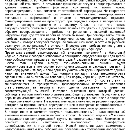
ниже рыночных. А вот конечным потребителям сбытовики продают товар уже
по рыночной стоимости. В результате финансовые ресурсы концентрируются в
едином центре прибыли (сбытовой компании), их потом можно
перераспределить в зависимости от потребностей корпорации. Не секрет, что
такая система особенно распространена в вертикально интегрированных
компаниях в нефтегазовой и отчасти в металлургической отраслях.
Манипулирование ценами происходит при передаче сырья в переработку, а
затем в оптовую торговлю и в розницу. Смысл в том, что можно
аккумулировать прибыль в одном звене, показывать убытки в другом и таким
образом перераспределять прибыль из регионов с высокой налоговой
нагрузкой туда, где ставки налога на прибыль ниже. При помощи такой схемы
прибыль выводится из страны. Например, заключая сделку с офшорной
компанией, которая закупает товары по заниженной цене, а затем за рубежом
реализует их по реальной стоимости. В результате прибыль не поступает в
российский бюджет, а проваливается в «черные дыры» офшоров.
Правительственный законопроект «О внесении изменений в Налоговый
кодекс, в связи с совершенствованием принципов определения цен для целей
налогообложения» предлагает принять целый раздел в Налоговом кодексе из
шести глав. Сделки между взаимозависимыми лицами будут
контролироваться в том случае, если сумма доходов и расходов превысит 1
миллиард рублей за год и если один из участников сделки применяет единый
налог на вмененный доход. Под контроль попадут также внешнеторговые
сделки с такими биржевыми товарами, как нефть, черные и цветные металлы,
драгоценные металлы. Предусмотрены и санкции. В соответствии с
законопроектом о трансфертном ценообразовании наступает налоговая
ответственность за неуплату, если сделка совершена по цене, не
соответствующей рыночной. Интервал рыночных цен, который должен
соблюдать тот или иной налогоплательщик, будет установлен. Нарушитель, во-
первых, доначислит налоги, во-вторых, заплатит штраф в размере 40 процентов
от недоплаченной суммы. Не преувеличу, если скажу, что от решения проблемы
контроля за правильностью определения цен в интересах налогообложения в
значительной степени будет зависеть состояние налоговой дисциплины.
В конце июня в комитет поступил правительственный законопроект «О
внесении изменений в части первую и вторую Налогового кодекса РФ в связи
с созданием консолидированной группы налогоплательщиков». Возможно, он
поможет сдвинуть «застрявший» законопроект о трансфертном
ценообразовании с мертвой точки. Новый норматив дает возможность
налогоплательщикам при соблюдении определенных требований добровольно