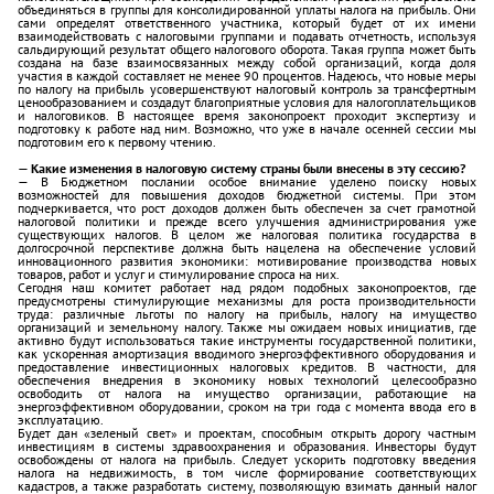
объединяться в группы для консолидированной уплаты налога на прибыль. Они
сами определят ответственного участника, который будет от их имени
взаимодействовать с налоговыми группами и подавать отчетность, используя
сальдирующий результат общего налогового оборота. Такая группа может быть
создана на базе взаимосвязанных между собой организаций, когда доля
участия в каждой составляет не менее 90 процентов. Надеюсь, что новые меры
по налогу на прибыль усовершенствуют налоговый контроль за трансфертным
ценообразованием и создадут благоприятные условия для налогоплательщиков
и налоговиков. В настоящее время законопроект проходит экспертизу и
подготовку к работе над ним. Возможно, что уже в начале осенней сессии мы
подготовим его к первому чтению.
— Какие изменения в налоговую систему страны были внесены в эту сессию?
— В Бюджетном послании особое внимание уделено поиску новых
возможностей для повышения доходов бюджетной системы. При этом
подчеркивается, что рост доходов должен быть обеспечен за счет грамотной
налоговой политики и прежде всего улучшения администрирования уже
существующих налогов. В целом же налоговая политика государства в
долгосрочной перспективе должна быть нацелена на обеспечение условий
инновационного развития экономики: мотивирование производства новых
товаров, работ и услуг и стимулирование спроса на них.
Сегодня наш комитет работает над рядом подобных законопроектов, где
предусмотрены стимулирующие механизмы для роста производительности
труда: различные льготы по налогу на прибыль, налогу на имущество
организаций и земельному налогу. Также мы ожидаем новых инициатив, где
активно будут использоваться такие инструменты государственной политики,
как ускоренная амортизация вводимого энергоэффективного оборудования и
предоставление инвестиционных налоговых кредитов. В частности, для
обеспечения внедрения в экономику новых технологий целесообразно
освободить от налога на имущество организации, работающие на
энергоэффективном оборудовании, сроком на три года с момента ввода его в
эксплуатацию.
Будет дан «зеленый свет» и проектам, способным открыть дорогу частным
инвестициям в системы здравоохранения и образования. Инвесторы будут
освобождены от налога на прибыль. Следует ускорить подготовку введения
налога на недвижимость, в том числе формирование соответствующих
кадастров, а также разработать систему, позволяющую взимать данный налог