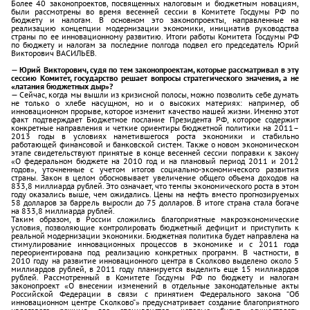
Более 40 законопроектов, посвященных налоговым и бюджетным новациям,
были рассмотрены во время весенней сессии в Комитете Госдумы РФ по
бюджету и налогам. В основном это законопроекты, направленные на
реализацию концепции модернизации экономики, инициатив руководства
страны по ее инновационному развитию. Итоги работы Комитета Госдумы РФ
по бюджету и налогам за последние полгода подвел его председатель Юрий
Викторович ВАСИЛЬЕВ.
— Юрий Викторович, судя по тем законопроектам, которые рассматривал в эту
сессию Комитет, государство решает вопросы стратегического значения, а не
«латания бюджетных дыр»?
— Сейчас, когда мы вышли из кризисной полосы, можно позволить себе думать
не только о хлебе насущном, но и о высоких материях: например, об
инновационном прорыве, которое изменит качество нашей жизни. Именно этот
факт подтверждает Бюджетное послание Президента РФ, которое содержит
конкретные направления и четкие ориентиры бюджетной политики на 2011–
2013 годы в условиях наметившегося роста экономики и стабильно
работающей финансовой и банковской систем. Также о новом экономическом
этапе свидетельствуют принятые в конце весенней сессии поправки к закону
«О федеральном бюджете на 2010 год и на плановый период 2011 и 2012
годов», уточненные с учетом итогов социально-экономического развития
страны. Закон в целом обосновывает увеличение общего объема доходов на
833,8 миллиарда рублей. Это означает, что темпы экономического роста в этом
году оказались выше, чем ожидались. Цены на нефть вместо прогнозируемых
58 долларов за баррель выросли до 75 долларов. В итоге страна стала богаче
на 833,8 миллиарда рублей.
Таким образом, в России сложились благоприятные макроэкономические
условия, позволяющие контролировать бюджетный дефицит и приступить к
реальной модернизации экономики. Бюджетная политика будет направлена на
стимулирование инновационных процессов в экономике и с 2011 года
переориентирована под реализацию конкретных программ. В частности, в
2010 году на развитие инновационного центра в Сколково выделено около 5
миллиардов рублей, в 2011 году планируется выделить еще 15 миллиардов
рублей. Рассмотренный в Комитете Госдумы РФ по бюджету и налогам
законопроект «О внесении изменений в отдельные законодательные акты
Российской Федерации в связи с принятием Федерального закона “Об
инновационном центре Сколково”» предусматривает создание благоприятного