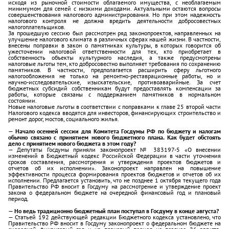
исходя из рыночной стоимости облагаемого имущества, с необлагаемым
минимумом для семей с низкими доходами. Актуальными остаются вопросы
совершенствования налогового администрирования. Но при этом надежность
налогового контроля не должна вредить деятельности добросовестных
налогоплательщиков.
За прошедшую сессию был рассмотрен ряд законопроектов, направленных на
улучшение налогового климата в различных сферах нашей жизни. В частности,
внесены поправки в закон о памятниках культуры, в которых говорится об
ужесточении налоговой ответственности для тех, кто приобретает в
собственность объекты культурного наследия, а также предусмотрены
налоговые льготы тем, кто добросовестно выполняет требования по сохранению
памятников. В частности, предполагается расширить сферу льготного
налогообложения не только на ремонтно-реставрационные работы, но и
научно-исследовательские, изыскательские, противоаварийные. За счет
бюджетных субсидий собственникам будут предоставлять компенсации за
работы, которые связаны с поддержанием памятников в нормальном
состоянии.
Новые налоговые льготы в соответствии с поправками к главе 25 второй части
Налогового кодекса вводятся для инвесторов, финансирующих строительство и
ремонт дорог, мостов, социального жилья.
— Начало осенней сессии для Комитета Госдумы РФ по бюджету и налогам
обычно связано с принятием нового бюджетного плана. Как будет обстоять
дело с принятием нового бюджета в этом году?
— Депутаты Госдумы приняли законопроект № 383197-5 «О внесении
изменений в Бюджетный кодекс Российской Федерации в части уточнения
сроков составления, рассмотрения и утверждения проектов бюджетов и
отчетов об их исполнении». Законопроект направлен на повышение
эффективности процесса формирования проектов бюджетов и отчетов об их
исполнении. Предлагается установить, что не позднее 1 октября текущего года
Правительство РФ вносит в Госдуму на рассмотрение и утверждение проект
закона о федеральном бюджете на очередной финансовый год и плановый
период.
— Но ведь традиционно бюджетный план поступал в Госдуму в конце августа?
— Статьей 192 действующей редакции Бюджетного кодекса установлено, что
Правительство РФ вносит в Госдуму законопроект о федеральном бюджете на