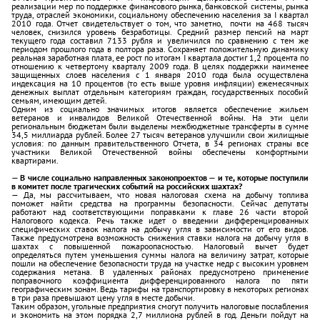
реализации мер по поддержке финансового рынка, банковской системы, рынка
труда, отраслей экономики, социальному обеспечению населения за I квартал
2010 года. Отчет свидетельствует о том, что заметно, почти на 468 тысяч
человек, снизился уровень безработицы. Средний размер пенсий на март
текущего года составил 7133 рубля и увеличился по сравнению с тем же
периодом прошлого года в полтора раза. Сохраняет положительную динамику
реальная заработная плата, ее рост по итогам I квартала достиг 1,2 процента по
отношению к четвертому кварталу 2009 года. В целях поддержки наименее
защищенных слоев населения с 1 января 2010 года была осуществлена
индексация на 10 процентов (то есть выше уровня инфляции) ежемесячных
денежных выплат отдельным категориям граждан, государственных пособий
семьям, имеющим детей.
Одним из социально значимых итогов является обеспечение жильем
ветеранов и инвалидов Великой Отечественной войны. На эти цели
региональным бюджетам были выделены межбюджетные трансферты в сумме
34,5 миллиарда рублей. Более 27 тысяч ветеранов улучшили свои жилищные
условия: по данным правительственного Отчета, в 34 регионах страны все
участники Великой Отечественной войны обеспечены комфортными
квартирами.
— В числе социально направленных законопроектов — и те, которые поступили
в комитет после трагических событий на российских шахтах?
— Да, мы рассчитываем, что новая налоговая схема на добычу топлива
поможет найти средства на программы безопасности. Сейчас депутаты
работают над соответствующими поправками к главе 26 части второй
Налогового кодекса. Речь также идет о введении дифференцированных
специфических ставок налога на добычу угля в зависимости от его видов.
Также предусмотрена возможность снижения ставки налога на добычу угля в
шахтах с повышенной пожароопасностью. Налоговый вычет будет
определяться путем уменьшения суммы налога на величину затрат, которые
пошли на обеспечение безопасности труда на участке недр с высоким уровнем
содержания метана. В удаленных районах предусмотрено применение
поправочного коэффициента дифференцированного налога по пяти
географическим зонам. Ведь тарифы на транспортировку в некоторых регионах
в три раза превышают цену угля в месте добычи.
Таким образом, угольные предприятия смогут получить налоговые послабления
и экономить на этом порядка 2,7 миллиона рублей в год. Деньги пойдут на