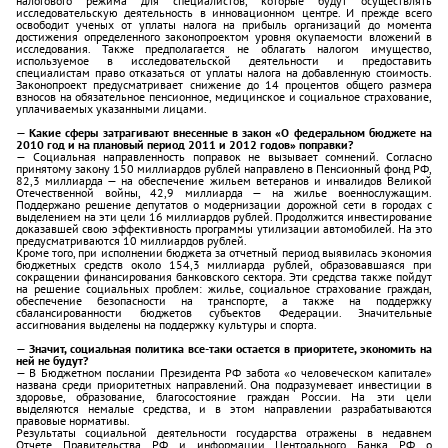
налогового режима для специалистов, которые будут осуществлять
исследовательскую деятельность в инновационном центре. И прежде всего
освободит ученых от уплаты налога на прибыль организаций до момента
достижения определенного законопроектом уровня окупаемости вложений в
исследования. Также предполагается не облагать налогом имущество,
используемое в исследовательской деятельности и предоставить
специалистам право отказаться от уплаты налога на добавленную стоимость.
Законопроект предусматривает снижение до 14 процентов общего размера
взносов на обязательное пенсионное, медицинское и социальное страхование,
уплачиваемых указанными лицами.
— Какие сферы затрагивают внесенные в закон «О федеральном бюджете на
2010 год и на плановый период 2011 и 2012 годов» поправки?
— Социальная направленность поправок не вызывает сомнений. Согласно
принятому закону 150 миллиардов рублей направлено в Пенсионный фонд РФ,
82,3 миллиарда — на обеспечение жильем ветеранов и инвалидов Великой
Отечественной войны, 42,9 миллиарда — на жилье военно­служащим.
Поддержано решение депутатов о модернизации дорожной сети в городах с
выделением на эти цели 16 миллиардов рублей. Продолжится инвестирование
доказавшей свою эффективность программы утилизации автомобилей. На это
предусматриваются 10 миллиардов рублей.
Кроме того, при исполнении бюджета за отчетный период выявилась экономия
бюджетных средств около 154,3 миллиарда рублей, образовавшаяся при
сокращении финансирования банковского сектора. Эти средства также пойдут
на решение социальных проблем: жилье, социальное страхование граждан,
обеспечение безопасности на транспорте, а также на поддержку
сбалансированности бюджетов субъектов Федерации. Значительные
ассигнования выделены на поддержку культуры и спорта.
— Значит, социальная политика все-таки остается в приоритете, экономить на
ней не будут?
— В Бюджетном послании Президента РФ забота «о человеческом капитале»
названа среди приоритетных направлений. Она подразумевает инвестиции в
здоровье, образование, благосостояние граждан России. На эти цели
выделяются немалые средства, и в этом направлении разрабатываются
правовые нормативы.
Результаты социальной деятельности государства отражены в недавнем
Отчете Правительства РФ и информации Центрального Банка РФ о