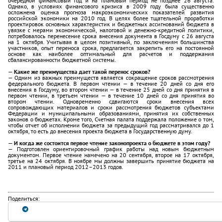
очередной финансовый год и на плановый период не позднее 26 августа.
Однако, в условиях финансового кризиса в 2009 году была существенно
осложнена оценка прогноза макроэкономических показателей развития
российской экономики на 2010 год. В целях более тщательной проработки
проектировок основных характеристик и бюджетных ассигнований бюджета в
увязке с мерами экономической, налоговой и денежно-кредитной политики,
потребовалось перенесение срока внесения документа в Госдуму с 26 августа
на 1 октября. Учитывая в целом позитивный, по заключениям большинства
участников, опыт переноса срока, предлагается закрепить его на постоянной
основе как наиболее оптимальный для расчетов и поддержания
сбалансированности бюджетной системы.
— Какие же преимущества дает такой перенос сроков?
— Одним из важных преимуществ является сокращение сроков рассмотрения
федерального бюджета. В первом чтении — в течение 20 дней со дня его
внесения в Госдуму, во втором чтении — в течение 25 дней со дня принятия в
первом чтении, в третьем чтении — в течение 10 дней со дня принятия во
втором чтении. Одновременно сдвигаются сроки внесения всех
сопровождающих материалов и сроки рассмотрения бюджетов субъектами
Федерации и муниципальными образованиями, принятия их собственных
законов о бюджетах. Кроме того, Счетная палата поддержала положение о том,
чтобы отчет об исполнении бюджета за предыдущий год рассматривался до 1
октября, то есть до внесения проекта бюджета в Государственную думу.
— И когда же состоится первое чтение законопроекта о бюджете в этом году?
— Подготовлен ориентировочный график работы над новым бюджетным
документом. Первое чтение намечено на 20 сентября, второе на 17 октября,
третье на 24 октября. В ноябре мы должны завершить принятие бюджета на
2011 и плановый период 2012–2013 годов.
Поделиться: