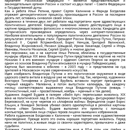
парламент Российской Федерации – является представительным и
законодательным органом России и состоит из двух палат – Совета Федерации
и Государственной думы.
Как и работа Ильи Репина, проект Сергея Калинина и Фарида Богдалова
отражает демократические процессы, произошедшие в России за последние
десять лет, оставаясь символом своей эпохи.
Художники в течение двух лет работали над портретами ныне здравствующих
политических деятелей. Каждому появлению нового действующего лица в
картине предшествовали фотосессии и многочисленные эскизы. Кандидаты для
исторического произведения определялись через интернет-голосование.
Наиболее влиятельными и популярными политическими деятелями России по
результатам этого выбора стали: Президент России Владимир Путин, Патриах
Алексий II , Сергей Ястржембский, Борис Немцов, Григорий Явлинский,
Владимир Жириновский, Михаил Швыдкой, Ирина Хакамада, Сергей и Игорь
Ивановы, Никита Михалков, Сергей Шойгу и многие другие.
Все персонажи, как и на картине Ильи Репина, облачены в государственные
мундиры образца XIX века. Владимир Путин представлен на картине на месте
Николая II в его военном мундире с орденом Святого Георгия на вороте (на
одном из эскизов Владимир Путин вписывался в мундир Победоносцева).
Картина был закончена к юбилею – в 2003 году – и представлена на суд
зрителей в Московском музее современного искусства.
Идея изобразить Владимира Путина и его политическое окружение в виде
царского совета витала в воздухе уже не первый год. Так, например, художники
Виктория Тимофеева и Дмитрий Врубель вставили портрет президента в
«Черный квадрат» Малевича, а потом выпустили календарь, где каждому
месяцу соответствовало выражение лица Владимира Путина (январь –
оптимистичный, май – просветленный, ноябрь – мрачный и так далее).
Художник Андрей Будаев в галерее «Файн Арт» переписывал живопись XIX
века на политический лад. В его «Явлении Христа народу» фигурировал Борис
Березовский, на куче черепов из «Апофеоза войны» Верещагина сидел Борис
Ельцин, а Геннадий Зюганов убивал своего однопартийца в ремейке картины
Репина «Иван Грозный». Будаев выполнял эти проекты с помощью
компьютера, заменяя лица старых героев лицами нынешних избранников.
Работа художников Богдалова и Калинина – качественно иное художественное
произведение. Прежде всего это очень хорошая портретная живопись. Перед
нами не политики, а живые люди со своими характерами, привычками и даже
судьбами.
Художник Сергей Калинин стал известен еще в 80-е годы как график и