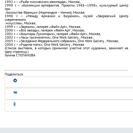
1992 г. – «Рыба московского авангарда», Москва;
1998 г. – «Коллекция артефактов. Проекты 1988–1998», культурный центр
при
посольстве Франции (Нормандия – Неман), Москва;
1998 г. – «Между Арманом и Бюреном», музей «Зверевский Центр
современного
искусства», Москва;
1999 г. – «Зеркало», галерея «Файн Арт», Москва;
2000 г. – «Все звезды», галерея «Файн Арт", Москва;
2001 г. – «Кошмары Лукоморья», галерея «Файн Арт», Москва;
2002 г. – «Часы тысячелетия», One Work Gallery , Москва;
2003 г. – «Заседание Федерального собрания», One Work Gallery , Москва;
2004 г. – «Родина-мать», One Work Gallery , Москва.
(Список выставок, в которых принимал участие этот художник, занимает не
одну страницу.)
Галина СТЕПАНОВА
Поделиться: