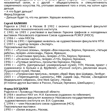
называемый салон, и с другой – общедоступность и спекулятивность
современного искусства. Но, учитывая завоевания того и этого, мы хотим идти
дальше.
– А что будет дальше?
Фарид Богдалов:
– Дальше будет то, что мы делаем. Хорошая живопись.
Сергей КАЛИНИН
Родился в 1960 г. в Москве. В 1982 г. окончил художественный факультет
Московского технологического института.
С 1981 по 1985 г. участвовал в выставках Горкома графиков и молодежных
выставках Московского отделения Союза художников РСФСР (МОСХ).
С 1986 г. – член МОСХа.
С 1986 по 1991 г. преподавал живопись на художественном факультете МТИ.
С 1997 г. – куратор галереи «Эксперт».
Персональные выставки:
1991 г. – «Русские сезоны», галерея «Вон-машине», Берлин, Германия; «Четыре
работы», галерея «Александр», Париж, Франция;
1993 г. – «Счастливая прогулка», галерея «5+III», Берлин, Германия;
1995 г. – «Из жизни картин», галерея «5+III», Берлин, Германия;
1996 г. – «Путевые заметки», посольство Германии, Москва;
1998 г. – «ЦУМ» (Центральный универсальный музей), ГУМ, Москва, проект с
художниками А. Бильжо и Д. Врубелем; «Русский силуэт», рекламная акция,
Пушкинский музей, Москва;
2001 г. – «Пограничная прогулка», галерея «Фрай Фрау фон Шрёдер», Гамбург;
2003 г. – «Перемещаемая «ценность», МВК «Царев сад», Москва; «Заседание
Федерального собрания», One Work Gallery , Москва.
(И многие другие выставки в России, Польше, Германии, Швейцарии.)
Фарид БОГДАЛОВ
Родился в г. Луховицы Московской области.
В 1984 г. окончил МХУ им. М.И. Калинина (художник по гобеленам).
В 1986 г. окончил факультет живописи Московского государственного
художественного института им. В.И. Сурикова.
С 1994 г. – член Московского союза художников (МСХ).
Персональные выставки:
1990 г. – «Белая акация», Москва;