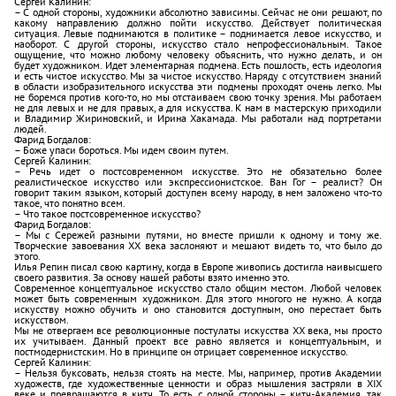
Сергей Калинин:
– С одной стороны, художники абсолютно зависимы. Сейчас не они решают, по
какому направлению должно пойти искусство. Действует политическая
ситуация. Левые поднимаются в политике – поднимается левое искусство, и
наоборот. С другой стороны, искусство стало непрофессиональным. Такое
ощущение, что можно любому человеку объяснить, что нужно делать, и он
будет художником. Идет элементарная подмена. Есть пошлость, есть идеология
и есть чистое искусство. Мы за чистое искусство. Наряду с отсутствием знаний
в области изобразительного искусства эти подмены проходят очень легко. Мы
не боремся против кого-то, но мы отстаиваем свою точку зрения. Мы работаем
не для левых и не для правых, а для искусства. К нам в мастерскую приходили
и Владимир Жириновский, и Ирина Хакамада. Мы работали над портретами
людей.
Фарид Богдалов:
– Боже упаси бороться. Мы идем своим путем.
Сергей Калинин:
– Речь идет о постсовременном искусстве. Это не обязательно более
реалистическое искусство или экспрессионистское. Ван Гог – реалист? Он
говорит таким языком, который доступен всему народу, в нем заложено что-то
такое, что понятно всем.
– Что такое постсовременное искусство?
Фарид Богдалов:
– Мы с Сережей разными путями, но вместе пришли к одному и тому же.
Творческие завоевания ХХ века заслоняют и мешают видеть то, что было до
этого.
Илья Репин писал свою картину, когда в Европе живопись достигла наивысшего
своего развития. За основу нашей работы взято именно это.
Современное концептуальное искусство стало общим местом. Любой человек
может быть современным художником. Для этого многого не нужно. А когда
искусству можно обучить и оно становится доступным, оно перестает быть
искусством.
Мы не отвергаем все революционные постулаты искусства ХХ века, мы просто
их учитываем. Данный проект все равно является и концептуальным, и
постмодернистским. Но в принципе он отрицает современное искусство.
Сергей Калинин:
– Нельзя буксовать, нельзя стоять на месте. Мы, например, против Академии
художеств, где художественные ценности и образ мышления застряли в XIX
веке и превращаются в китч. То есть, с одной стороны – китч-Академия, так