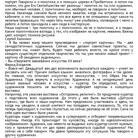
портрет. Говорили и о политике, и о позиции церкви в Прибалтике. А потом мы
поняли, что для Его Святейшества нет разницы – политик ли ты, или художник,
или обычный человек. С политиками мы, наоборот, не говорили о политике.
Ирина Хакамада сначала была немного зажатая, когда мы встречались в ее
кабинете, и это понятно, потому что все время в ее отношении идут какие-то
нелепые провокации. Но через пять минут уже улыбалась, поговорила с нами о
работе. А потом приходила к нам сюда в мастерскую.
Наша картина – про политику и с политиками, но не о политиках, а о людях.
Какие политические взгляды у тех, кто изображен на картине, неважно. Важны
цвет, колорит, техника рисунка.
Сергей Калинин:
– Я бы назвал жанр нашего произведения – «портрет картины». Мы – два
самодостаточных художника. Сейчас мы делаем совместные проекты, со
временем мы, может быть, будем тоже работать вместе, но кроме этого у
каждого существует отдельное творчество. Но мы уже начали новый проект –
картину «В ожидании аудиенции».
– Вы отвергаете завоевания искусства ХХ века?
Фарид Богдалов:
– Вовсе нет. Двадцатый век дал возможность высказаться каждому – умеет он
рисовать или нет. Причем любым языком: живописи, фотографии и так далее.
Но главное, что отличает искусство от неискусства, – это Образ. Мы за
Художника. Пора вернуть в искусство Художника. А на сегодняшний день
самый важный человек в искусстве – куратор. Он определяет, кого из
художников посылать на выставку, и подбирает картины к концепции
выставки.
Например, эта ужасная выставка «Осторожно, религия!». Ее придумала куратор
и подставила всех художников. До этого у нее была выставка «Детские
страхи», где были и наши картины. Нам предложили участвовать и здесь, но
когда мы увидели, в какой контекст мы попадаем, мы отказались. То, что ее
теперь преследуют, я считаю глупостью, но сейчас разговор не об этом. Сама по
себе идея выставки была ужасна.
Кураторы ходят к художникам, как в супермаркет, и отбирают понравившиеся
картины. Иногда это происходит по кумовству, иногда по идеологическим
соображениям. Художник, как невеста на выданье: кого куратор сочтет нужным,
того и привлечет. Кто им дал право распоряжаться судьбой художника? Мы
сейчас не о себе говорим. Мы давно превзошли эту ситуацию. Мы говорим о
других художниках.