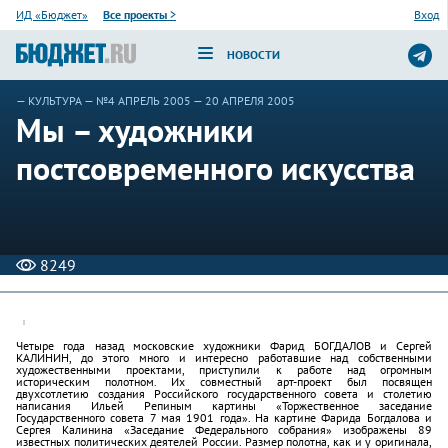
ИД «Бюджет»
Все проекты
>
Вход
НОВОСТИ
—
КУЛЬТУРА
—
№4 АПРЕЛЬ 2005
— 20 АПРЕЛЯ 2005
Мы – художники
постсовременного искусства
8249
Четыре года назад московские художники Фарид БОГДАЛОВ и Сергей
КАЛИНИН, до этого много и интересно работавшие над собственными
художественными проектами, приступили к работе над огромным
историческим полотном. Их совместный арт-проект был посвящен
двухсотлетию создания Российского государственного совета и столетию
написания Ильей Репиным картины «Торжественное заседание
Государственного совета 7 мая 1901 года». На картине Фарида Богдалова и
Сергея Калинина «Заседание Федерального собрания» изображены 89
известных политических деятелей России. Размер полотна, как и у оригинала,