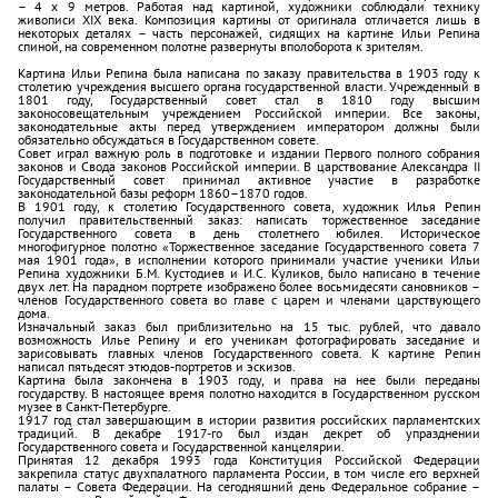
– 4 x 9 метров. Работая над картиной, художники соблюдали технику
живописи XIX века. Композиция картины от оригинала отличается лишь в
некоторых деталях – часть персонажей, сидящих на картине Ильи Репина
спиной, на современном полотне развернуты вполоборота к зрителям.
Картина Ильи Репина была написана по заказу правительства в 1903 году к
столетию учреждения высшего органа государственной власти. Учрежденный в
1801 году, Государственный совет стал в 1810 году высшим
законосовещательным учреждением Российской империи. Все законы,
законодательные акты перед утверждением императором должны были
обязательно обсуждаться в Государственном совете.
Совет играл важную роль в подготовке и издании Первого полного собрания
законов и Свода законов Российской империи. В царствование Александра II
Государственный совет принимал активное участие в разработке
законодательной базы реформ 1860–1870 годов.
В 1901 году, к столетию Государственного совета, художник Илья Репин
получил правительственный заказ: написать торжественное заседание
Государственного совета в день столетнего юбилея. Историческое
многофигурное полотно «Торжественное заседание Государственного совета 7
мая 1901 года», в исполнении которого принимали участие ученики Ильи
Репина художники Б.М. Кустодиев и И.С. Куликов, было написано в течение
двух лет. На парадном портрете изображено более восьмидесяти сановников –
членов Государственного совета во главе с царем и членами царствующего
дома.
Изначальный заказ был приблизительно на 15 тыс. рублей, что давало
возможность Илье Репину и его ученикам фотографировать заседание и
зарисовывать главных членов Государственного совета. К картине Репин
написал пятьдесят этюдов-портретов и эскизов.
Картина была закончена в 1903 году, и права на нее были переданы
государству. В настоящее время полотно находится в Государственном русском
музее в Санкт-Петербурге.
1917 год стал завершающим в истории развития российских парламентских
традиций. В декабре 1917-го был издан декрет об упразднении
Государственного совета и Государственной канцелярии.
Принятая 12 декабря 1993 года Конституция Российской Федерации
закрепила статус двухпалатного парламента России, в том числе его верхней
палаты – Совета Федерации. На сегодняшний день Федеральное собрание –