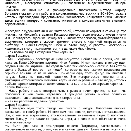
живописец, мастерски стилизующий различные академические манеры
письма.
Значительное влияние на формирование творческого метода Фарида
Богдалова оказал опыт работы в коллективных мастерских в 80–90-х годах, в
которых преобладали представители московского концептуализма. Именно
здесь возник интерес к сочетанию живописи с концептуальными акциями,
перфомансами.
Я беседую с художниками в их мастерской, которая находится в самом центре
Москвы, на Моховой, в здании Государственного геологического музея имени
И.В. Вернадского. Здесь же находится и множество эскизов, фотоматериалов и
документов, которые в скором времени вместе с картиной отправятся на
выставку в Санкт-Петербург. Осенью этого года с работой московских
художников смогут познакомиться и в далеком Нью-Йорке.
– Как возникла идея создания этой картины?
Фарид Богдалов:
– Мы – художники постсовременного искусства. Сейчас наше время, как нам
кажется. Было 100-летие картины Ильи Репина. И нам пришла в голову идея
создания нашей картины. Это сделать было технологически сложно. Мы хотели
сделать большой портрет тех людей, которые на протяжении последних лет
серьезно влияли на нашу жизнь. Примерно одну треть фигур мы писали с
натуры. Здесь нет никакой политики. Это историческое полотно, и это
фиксация исторического момента. Картина очень реальна – это люди, которых
выбрал народ и которых он хотел увидеть на картине. И это игровая картина.
Сергей Калинин:
– Нашу работу можно воспринимать с разных точек зрения, но сами мы
относимся к ней очень серьезно. В процессе работы многие политики
разрушили наши сложившиеся о них стереотипы.
– Как вы работали над этим проектом?
Фарид Богдалов:
– Примерно одну треть фигур мы писали с натуры. Разослали письма,
рассказали о своей работе. Многие нам позировали, некоторые отказывались.
Все, с кем мы встречались, это нормальные вменяемые люди. В политике,
может быть, у них какие-то правила игры, а в жизни они обычные и очень
интересные люди.
Мы были два раза в резиденции нашего Патриарха, рассказывали о
современном искусстве, о том, что мы сейчас делаем. Потом мы написали его