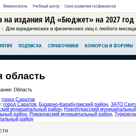
Финконтроль
Учебный центр
Союз развития госфинансов
 на издания ИД «Бюджет» на 2027 год
Для юридических и физических лиц с любого месяц
ИЯТИЯ
ПОДПИСКА
СПРАВОЧНИКИ
КОНКУРСЫ И ФОРУМЫ
я область
ание: Область
:
город Саратов
е:
город Саратов
,
Базарно-Карабулакский район
,
ЗАТО Свет
ский муниципальный район
,
Новобурасский муниципальный
льный район
,
Романовский муниципальный район
,
Турковск
пальный район
сти