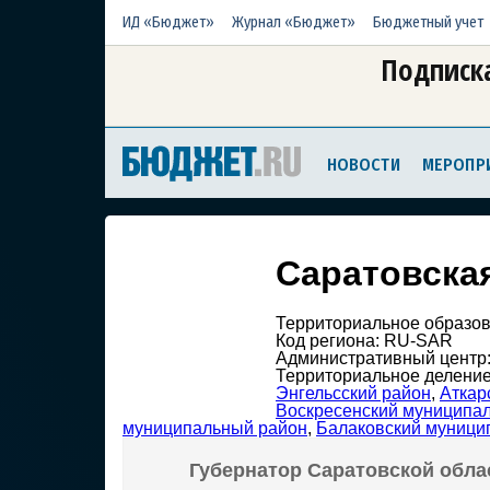
ИД «Бюджет»
Журнал «Бюджет»
Бюджетный учет
Подписка
НОВОСТИ
МЕРОПР
Саратовска
Территориальное образов
Код региона: RU-SAR
Административный центр
Территориальное делени
Энгельсский район
,
Аткар
Воскресенский муниципа
муниципальный район
,
Балаковский муници
Губернатор Саратовской обла