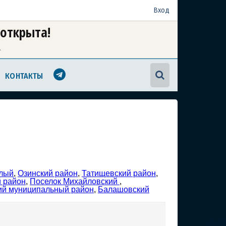
Вход
 открыта!
а
КОНТАКТЫ
лый
,
Озинский район
,
Татищевский район
,
 район
,
Поселок Михайловский
,
ий муниципальный район
,
Балашовский