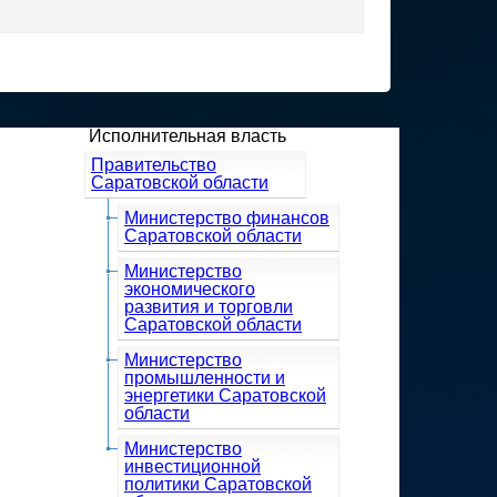
Исполнительная власть
Правительство
Саратовской области
Министерство финансов
Саратовской области
Министерство
экономического
развития и торговли
Саратовской области
Министерство
промышленности и
энергетики Саратовской
области
Министерство
инвестиционной
политики Саратовской