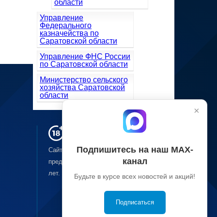
области
Управление
Федерального
казначейства по
Саратовской области
Управление ФНС России
по Саратовской области
Министерство сельского
хозяйства Саратовской
области
×
Подпишитесь на наш МАХ-
Сайт может содержать материалы, не
канал
предназначенные для лиц младше
18-ти
лет.
Будьте в курсе всех новостей и акций!
Подписаться