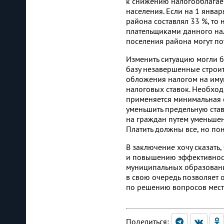
к снижению налогооблагаем
населения. Если на 1 янва
района составлял 33 %, то 
плательщиками данного нал
поселения района могут по
Изменить ситуацию могли 
базу незавершенные строит
обложения налогом на иму
налоговых ставок. Необхо
применяется минимальная с
уменьшить предельную став
на граждан путем уменьшен
Платить должны все, но по
В заключение хочу сказать
и повышению эффективност
муниципальных образовани
в свою очередь позволяет 
по решению вопросов мест
Поделиться: