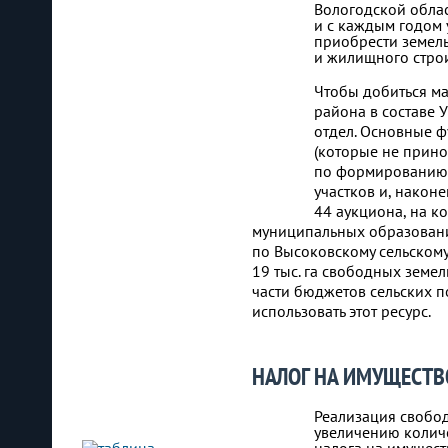
Вологодской облас
и с каждым годом 
приобрести земель
и жилищного стро
Чтобы добиться ма
района в составе
отдел. Основные ф
(которые не прино
по формированию 
участков и, након
44 аукциона, на ко
муниципальных образований
по Высоковскому сельскому 
19 тыс. га свободных зем
части бюджетов сельских п
использовать этот ресурс.
НАЛОГ НА ИМУЩЕСТВ
Реализация свобод
увеличению количе