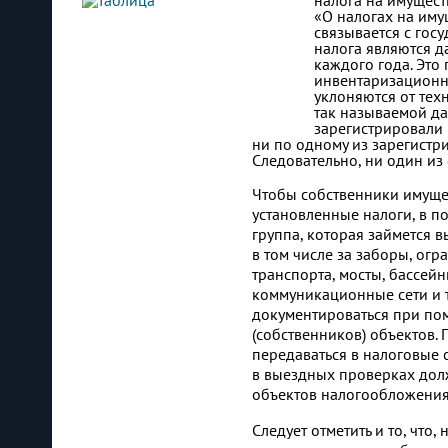
налога на имущест
«О налогах на иму
связывается с гос
налога являются д
каждого года. Это
инвентаризационно
уклоняются от тех
так называемой да
зарегистрировали 
ни по одному из зарегистр
Следовательно, ни один из
Чтобы собственники имущес
установленные налоги, в п
группа, которая займется 
в том числе за заборы, ог
транспорта, мосты, бассей
коммуникационные сети и т
документироваться при по
(собственников) объектов.
передаваться в налоговые 
в выездных проверках дол
объектов налогообложения
Следует отметить и то, что