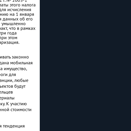
1 г. №
2003-1
аты этого налога
для исчисления
нию на 1 января
ея данных об его
не умышленно
акт, что в рамках
три года
при этом
аризация.
ивать законно
здана мобильная
на имущество,
роги для
танции, любые
ъектов будут
ельцев
териалы
у. К участию
нной стоимости
ся тенденция