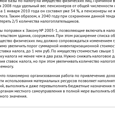
ой базы по налогу на имущество физических лиц. Причиной в
ря 2008 года удельный вес пенсионеров от общей численности
на 1 января 2010 года он составил уже 34 %, а пенсионеры не 
ога. Таким образом, к 2040 году при сохранении данной тенд
терять 2/3 количества налогоплательщиков.
бы поправки к Закону №
2003-1,
позволяющие включать в нал
ельством здания, сооружения. При этом расширение списка о
щество физических лиц должно сопровождаться изменением 
димо увеличить порог суммарной инвентаризационной стоимост
тавка налога, до 1 млн руб. По имуществу стоимостью свыше 1 
ку налога не менее чем в два раза. Нужно снижать налоговое д
ия ставок налога, но при этом увеличивать количество налого
немногу.
, что планомерно организованная работа по привлечению дох
и использования материальных ресурсов позволяет наполнять
й, выполнять и даже перевыполнять бюджетные назначения п
органам местного самоуправления в полной мере выполнять об
ного значения.