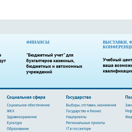
ФИНАНСЫ
ВЫСТАВКИ, 
КОНФЕРЕНЦ
е
"Бюджетный учет" для
Учебный цент
дут
бухгалтеров казенных,
ваша возмож
бюджетных и автономных
квалификаци
учреждений
Социальная сфера
Государство
По
Социальное обеспечение
Выборы, отставки, назначения
Зак
ЖКХ
Государство и бизнес
Ре
Здравоохранение
Нацпроекты
Фед
Культура
Региональные проекты
Образование
IT в госсекторе