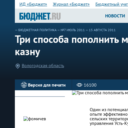
ИД «Бюджет»
Журнал «Бюджет»
Бюджетный уче
НОВОСТИ
—
БЮДЖЕТНАЯ ПОЛИТИКА
—
№7 ИЮЛЬ 2011
— 15 АВГУСТА 2011
Три способа пополнить 
казну
Вологодская область
Версия для печати
16100
Один из потенциал
опыте эффективно
сельских террито
управления Усть-К