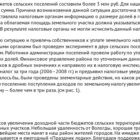
жетов сельских поселений составили более 3 млн руб. Для наш
 сумма. Причина возникновения данной ситуации достаточна п
тавляла налоговым органам информацию о размере долей в гек
га облагаемая площадь земельного участка должна указываться
 результате налоговые органы не могли исчислить данный нал
 ситуацию и привлечь собственников к уплате земельного нал
ыми органами был проведен эксперимент в двух сельских пос
м. Работники администрации поселений провели работу по у
ых долей. Финансовое управление района по уточненным данн
ков в дробных значениях и направило их в налоговую инспек
налог за три года
(2006–2008 гг.)
и предъявил налоговые уве
алось бы, были проведены элементарные действия, но каков ре
 поселению поступления доходов по земельному налогу увели
 — более чем в три раза. (см рис. 1).
ов увеличения доходной части бюджетов сельских территорий
ных участков. Небольшая удаленность от Вологды, хорошая тр
ивейшие места манят в наш район жителей городов. На имидж
зывается и ежегодный «Праздник лодки». Благодаря поддержк