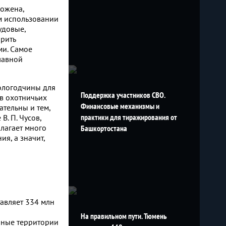
ложена,
м использовании
удовые,
орить
ми. Самое
лавной
ологодчины для
Поддержка участников СВО.
в охотничьих
Финансовые механизмы и
ательны и тем,
практики для тиражирования от
. П. Чусов,
лагает много
Башкортостана
я, а значит,
тавляет 334 млн
На правильном пути. Тюмень
нные территории