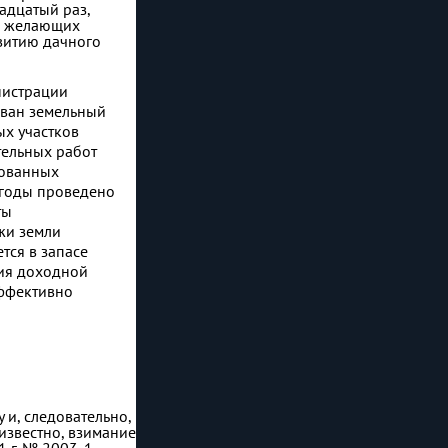
адцатый раз,
во желающих
звитию дачного
нистрации
ован земельный
ых участков
тельных работ
рованных
годы проведено
ты
жи земли
ется в запасе
ния доходной
эффективно
 и, следовательно,
известно, взимание