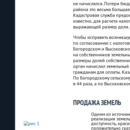
не начислялся. Потери бюд
района это весьма большая
Кадастровая служба предос
известно, для расчета нало
выражающей размер доли. В
Чтобы исправить возникшую
по согласованию с налогов
Богородском и Высоковско
на собственников земельн
размеры долей собственни
орган начислил земельный 
гражданам для оплаты. Каз
По Богородскому сельскому
в 44 раза, а по Высоковскому
ПРОДАЖА ЗЕМЕЛЬ
Одним из источник
реализация земель
доступность, крас
положительно ска