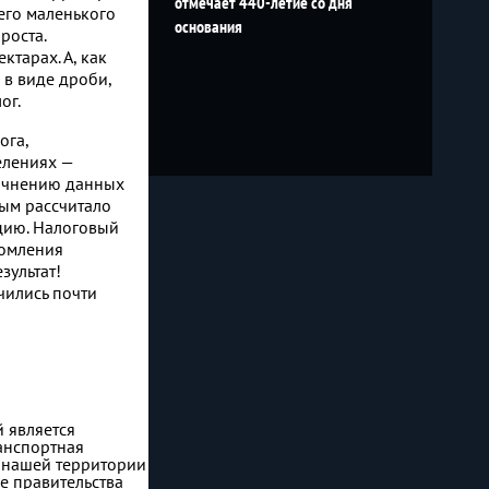
отмечает 440-летие со дня
его маленького
основания
роста.
тарах. А, как
 в виде дроби,
ог.
ога,
елениях —
точнению данных
ым рассчитало
цию. Налоговый
домления
зультат!
чились почти
 является
анспортная
е нашей территории
е правительства