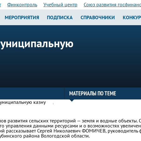
т
Финконтроль
Учебный центр
Союз развития госфинан
МЕРОПРИЯТИЯ
ПОДПИСКА
СПРАВОЧНИКИ
КОНКУ
муниципальную
МАТЕРИАЛЫ ПО ТЕМЕ
ов развития сельских территорий — земля и водные объекты.
го управления данными ресурсами и о возможностях увеличе
рий рассказывает Сергей Николаевич ФОМИЧЕВ, руководитель
убинского района Вологодской области.