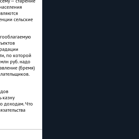
сему — старение
 населения
являются
енции сельские
огооблагаемую
бъектов
градации
и, по которой
млн руб. надо
авление (бремя)
плательщиков.
одов
 казну
о доходам. Что
язательства