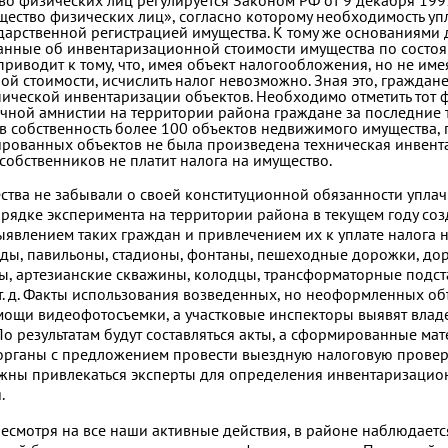
во физических лиц регулируется Законом РФ от 9 декабря 199
щество физических лиц», согласно которому необходимость упл
ударственной регистрацией имущества. К тому же основаниями 
анные об инвентаризационной стоимости имущества по состоя
 приводит к тому, что, имея объект налогообложения, но не им
й стоимости, исчислить налог невозможно. Зная это, гражда
нической инвентаризации объектов. Необходимо отметить тот ф
чной амнистии на территории района граждане за последние 
в собственность более 100 объектов недвижимого имущества, 
ированных объектов не была произведена техническая инвент
 собственников не платит налога на имущество.
тва не забывали о своей конституционной обязанности уплач
орядке эксперимента на территории района в текущем году со
выявлением таких граждан и привлечением их к уплате налога 
рады, павильоны, стадионы, фонтаны, пешеходные дорожки, до
ны, артезианские скважины, колодцы, трансформаторные подс
. д. Факты использования возведенных, но неоформленных об
мощи видеофотосъемки, а участковые инспекторы выявят влад
 По результатам будут составляться акты, а сформированные ма
органы с предложением провести выездную налоговую проверк
жны привлекаться эксперты для определения инвентаризацио
.
, несмотря на все наши активные действия, в районе наблюдает