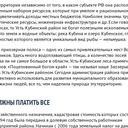
ерритория независимо от того, в каком субъекте РФ она распо
енным набором ресурсов, которые при умелом и рационально
 увеличивать доходы местных бюджетов. Наиболее значимы тр
тические ресурсы, инженерная инфраструктура и др. Если гов
сах, то Усть-Кубинский район не богат полезными ископаемы
это земля и водные объекты: река Кубена и озеро Кубенское, г
ностью которого является уникальный вид рыбы — нельмушка.
 приозерная полоса — одно из самых привлекательных мест В
иков. Здесь много водоплавающей птицы, а количество лосей 
ва ли не самое большое в области. Усть-Кубинские леса примеч
ров. «Поцелованный богом край» — так называл наше Заозерье В
 Усть-Кубинским районом. Сегодня администрация района при
фективно использовать для развития муниципального образовани
жизни людей, все то, чем наделила природа эту территорию.
ЛЖНЫ ПЛАТИТЬ ВСЕ
зяйственного назначения, кадастровая стоимость которых сос
1994 год была передана в долевую собственность работникам
приятий района. Начиная с 2006 года земельный налог на да