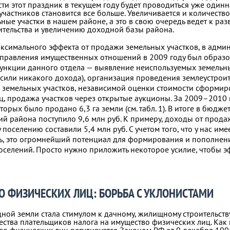
ти этот праздник в текущем году будет проводиться уже одинн
участников становится все больше. Увеличивается и количест
ные участки в нашем районе, а это в свою очередь ведет к ра
ительства и увеличению доходной базы района.
ксимального эффекта от продажи земельных участков, в адми
 Управления имущественных отношений в 2009 году был образ
ункции данного отдела — выявление неиспользуемых земельн
сили никакого дохода), организация проведения землеустрои
земельных участков, независимой оценки стоимости сформи
ец, продажа участков через открытые аукционы. За
2009–2010
торых было продано 6,3 га земли (см. табл. 1). В итоге в бюдже
 района поступило 9,6 млн руб. К примеру, доходы от прода
поселению составили 5,4 млн руб. С учетом того, что у нас име
ель, это огромнейший потенциал для формирования и пополне
оселений. Просто нужно приложить некоторое усилие, чтобы 
О ФИЗИЧЕСКИХ ЛИЦ: БОРЬБА С УКЛОНИСТАМИ
ной земли стала стимулом к дачному, жилищному строительству
ства плательщиков налога на имущество физических лиц. Как 