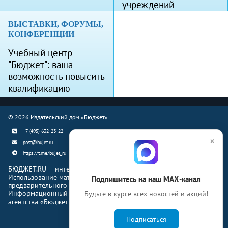
учреждений
ВЫСТАВКИ, ФОРУМЫ,
КОНФЕРЕНЦИИ
Учебный центр
"Бюджет": ваша
возможность повысить
квалификацию
© 2026 Издательский дом «Бюджет»
+7 (495) 632-23-22
×
post@bujet.ru
https://t.me/bujet_ru
БЮДЖЕТ.RU — интернет-издание о финансовой жизни страны.
Использование материалов Бюджет.ru разрешено только с
Подпишитесь на наш МАХ-канал
предварительного письменного согласия правообладателей.
Информационный продукт «Журнал Бюджет» информационного
Будьте в курсе всех новостей и акций!
агентства «Бюджет-Медиа»
Подписаться