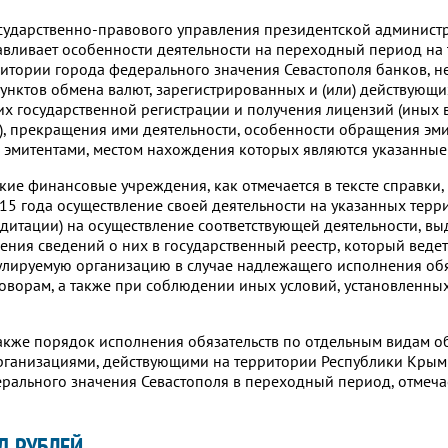
осударственно-правового управления президентской админист
авливает особенности деятельности на переходный период на
ритории города федерального значения Севастополя банков, н
нктов обмена валют, зарегистрированных и (или) действующи
их государственной регистрации и получения лицензий (иных 
), прекращения ими деятельности, особенности обращения эм
 эмитентами, местом нахождения которых являются указанные
ие финансовые учреждения, как отмечается в тексте справки,
15 года осуществление своей деятельности на указанных терр
дитации) на осуществление соответствующей деятельности, в
ения сведений о них в государственный реестр, который ведет
улируемую организацию в случае надлежащего исполнения обя
оворам, а также при соблюдении иных условий, установленн
акже порядок исполнения обязательств по отдельным видам о
рганизациями, действующими на территории Республики Крым 
рального значения Севастополя в переходный период, отмечает
Д РУБЛЕЙ