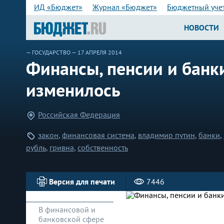
ИД «Бюджет»
Журнал «Бюджет»
Бюджетный уче
НОВОСТИ
—
ГОСУДАРСТВО
— 17 АПРЕЛЯ 2014
Финансы, пенсии и банки
изменилось
Российская Федерация
закон
,
финансовая система
,
владимир путин
,
банки
,
рубль
,
гривна
,
собственность
Версия для печати
7446
В финансовой и
банковской сфере