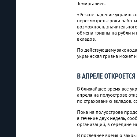
Темиргалиев.
«Резкое падение украинско
пересмотреть сроки работы
возможность значительног
обмена гривны на рубли и 
вкладов.
По действующему законодат
украинская гривна может и
В АПРЕЛЕ ОТКРОЕТСЯ
В ближайшее время все укр
апреля на полуострове отк
по страхованию вкладов, 
Пока на полуострове продо
в течение двух недель, со
организаций, в середине ме
В последнее время о закры