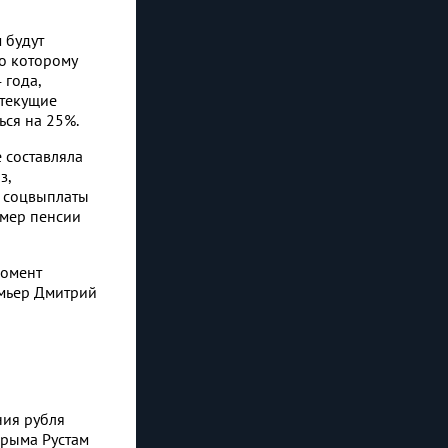
 будут
но которому
 года,
 текущие
ься на 25%.
 составляла
з,
а соцвыплаты
азмер пенсии
момент
емьер Дмитрий
ния рубля
Крыма Рустам