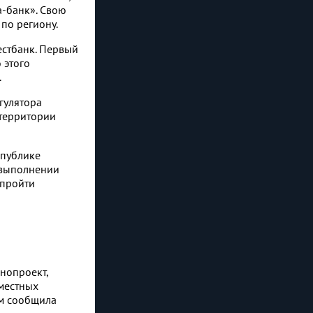
а-банк». Свою
по региону.
естбанк. Первый
 этого
.
гулятора
 территории
спублике
 выполнении
 пройти
нопроект,
 местных
ом сообщила