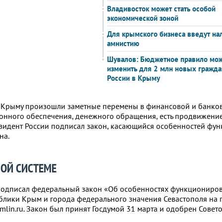
Владивосток может стать особой
экономической зоной
Для крымского бизнеса введут на
амнистию
Шувалов: Бюджетное правило мо
изменить для 2 млн новых гражда
России в Крыму
в Крыму произошли заметные перемены в финансовой и банков
онного обеспечения, денежного обращения, есть продвижение
езидент России подписал закон, касающийся особенностей фу
на.
ОЙ СИСТЕМЕ
подписал федеральный закон «Об особенностях функциониро
блики Крым и города федерального значения Севастополя на
emlin.ru. Закон был принят Госдумой 31 марта и одобрен Сове