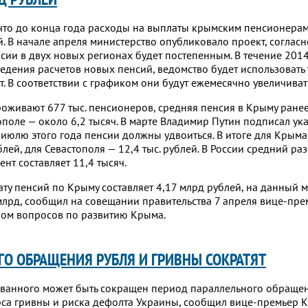
что до конца года расходы на выплаты крымским пенсионерам
й. В начале апреля министерство опубликовало проект, соглас
сии в двух новых регионах будет постепенным. В течение 2014
ведения расчетов новых пенсий, ведомство будет использовать
. В соответствии с графиком они будут ежемесячно увеличиват
роживают 677 тыс. пенсионеров, средняя пенсия в Крыму ранее
стополе — около 6,2 тысяч. В марте Владимир Путин подписал ука
к июлю этого года пенсии должны удвоиться. В итоге для Крым
ублей, для Севастополя — 12,4 тыс. рублей. В России средний р
нт составляет 11,4 тысяч.
ату пенсий по Крыму составляет 4,17 млрд рублей, на данный 
лрд, сообщил на совещании правительства 7 апреля вице-пр
ром вопросов по развитию Крыма.
ГО ОБРАЩЕНИЯ РУБЛЯ И ГРИВНЫ СОКРАТЯТ
ванного может быть сокращен период параллельного обраще
рса гривны и риска дефолта Украины, сообщил вице-премьер 