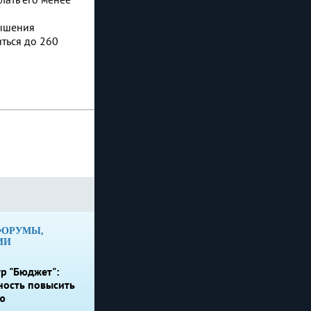
вышения
ться до 260
ФОРУМЫ,
ИИ
р "Бюджет":
ность повысить
ю