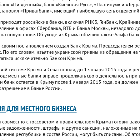
банк «Пивденный», банк «Киевская Русь», «Платинум» и «Терр
становил «Приватбанк», имеющий наибольшую сеть отделений 
в приходят российские банки, включая РНКБ, ГенБанк, Крайинв
деление в офисах Сбербанка, ВТБ и Банка Москвы, незадолго до
на полуострове. Об уходе из Крыма объявил также Альфа банк
 своим постановлением создал
Банк Крыма
. Председателем ре
 По его словам, изъятие украинской гривны из обращения на
ляться исключительно Банком Крыма.
вой системе Крыма и Севастополя, до 1 января 2015 года в ре
од: местные банки вправе продолжать свою деятельность при
ли банк остается в Крыму после 1 января 2015 года, он должен
разрешение в Банке России.
Я ДЛЯ МЕСТНОГО БИЗНЕСА
совместно с госсоветом и правительством Крыма готовит зако
вые задолженности, штрафы и другие санкции, наложенные на
ления республики в состав России, могут быть списаны. Об эт