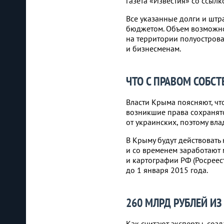
газета «Известия» со ссылк
Все указанные долги и шт
бюджетом. Объем возможно
на территории полуостров
и бизнесменам.
ЧТО С ПРАВОМ СОБС
Власти Крыма поясняют, чт
возникшие права сохранят
от украинских, поэтому вл
В Крыму будут действовать
и со временем заработают
и картографии РФ (Росрее
до 1 января 2015 года.
260 МЛРД РУБЛЕЙ И
Как считают эксперты, созд