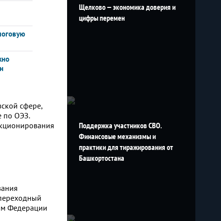
Щелково — экономика доверия и
цифры перемен
логовую
жно
н
ской сфере,
 по ОЭЗ.
нкционирования
Поддержка участников СВО.
Финансовые механизмы и
практики для тиражирования от
Башкортостана
вания
 переходный
том Федерации