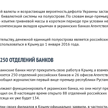
й валюты и возрастающая вероятность дефолта Украины заста
 бивалютной системы на полуострове. По словам вице-премьер
о изъятия гривневой массы в коротком периоде при условии н
компенсации вкладов крымчан в украинских банках Агентство
ельству, денежной единицей полуострова является российский
спользоваться в Крыму до 1 января 2016 года.
 250 ОТДЕЛЕНИЙ БАНКОВ
аинские банки могут прекратить свою работу в Крыму, а взаме
роется 250 отделений российских банков и 26 офисов Агентств
сообщил журналистам первый вице-премьер республики Рустам
лжают функционировать 4 украинских банка, но они могут пре
общил он. В настоящее время открыто 88 отделений российских
сяца их уже будет 134.
тии своих филиалов в Крыму официально заявили, в частности