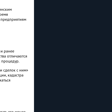
инским
время
к предприятиям
 и ранее
тва отличаются
х процедур.
и сделок с ним»
ии, кадастра
жаться
лать его менее