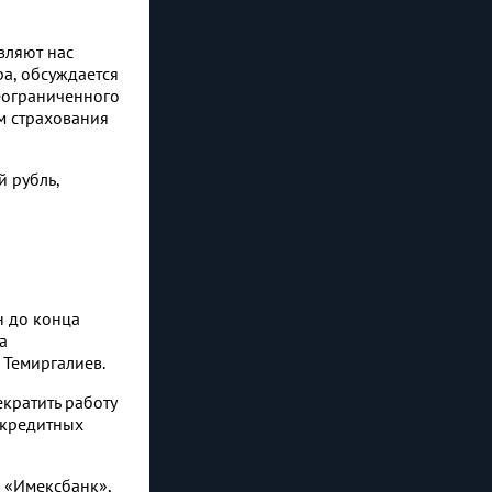
вляют нас
а, обсуждается
еограниченного
м страхования
 рубль,
н до конца
а
 Темиргалиев.
кратить работу
 кредитных
, «Имексбанк»,