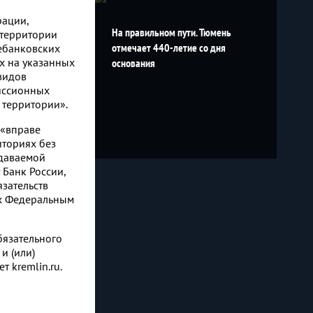
рации,
На правильном пути. Тюмень
 территории
отмечает 440-летие со дня
ебанковских
х на указанных
основания
видов
иссионных
 территории».
 «вправе
иториях без
ыдаваемой
 Банк России,
зательств
ых Федеральным
бязательного
и (или)
 kremlin.ru.