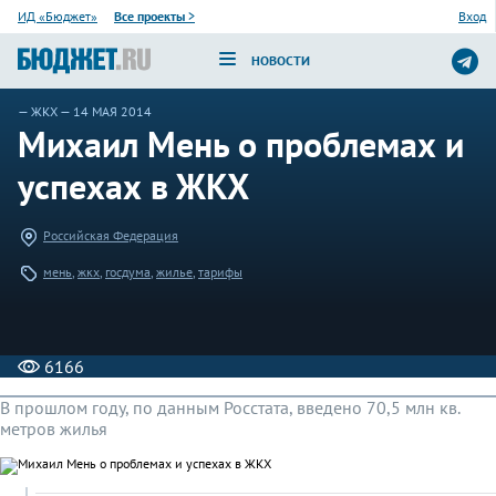
ИД «Бюджет»
Все проекты
>
Вход
НОВОСТИ
—
ЖКХ
— 14 МАЯ 2014
Михаил Мень о проблемах и
успехах в ЖКХ
Российская Федерация
мень
,
жкх
,
госдума
,
жилье
,
тарифы
6166
В прошлом году, по данным Росстата, введено 70,5 млн кв.
метров жилья