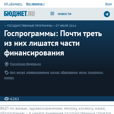
ИД «Бюджет»
Все проекты
>
Вход
НОВОСТИ
—
ГОСУДАРСТВЕННЫЕ ПРОГРАММЫ
— 07 ИЮЛЯ 2014
Госпрограммы: Почти треть
из них лишатся части
финансирования
Российская Федерация
фцп
,
жильё
,
здравоохранение
,
космос
,
образование
,
наука
,
технологии
,
молоко
6261
ФЦП по жилью, здравоохранению, молоку, космосу, науке,
образованию – в центре внимания государственных структур