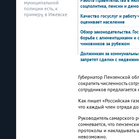
Работа Правительства в июл
муниципальной
соцполитика, пенсии и дем
полиции есть, к
примеру, в Ижевске
Качество госуслуг и работу
оценивает население
Обзор законодательства. Гос
борьба с алиментщиками и 
чиновников за рубежом
Должникам за коммунальны
запретят сделки с недвижи
Губернатор Пензенской об
сократить численность сот
сотрудников предлагается
Как пишет «Российская газ
что каждый член отряда до
Руководитель самарского 
сомневается, что пензенск
протоколы и накладывать ш
невозможно.