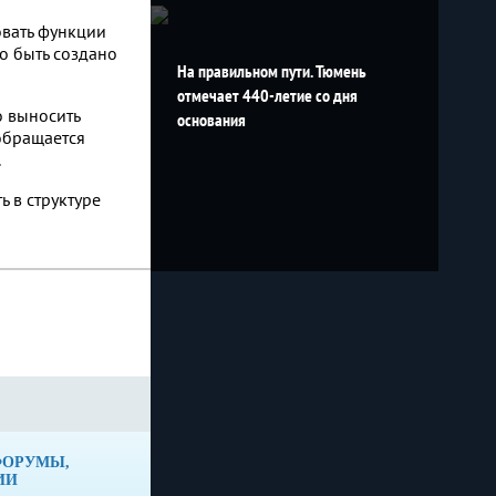
овать функции
о быть создано
На правильном пути. Тюмень
отмечает 440-летие со дня
о выносить
основания
обращается
.
ь в структуре
ФОРУМЫ,
ИИ