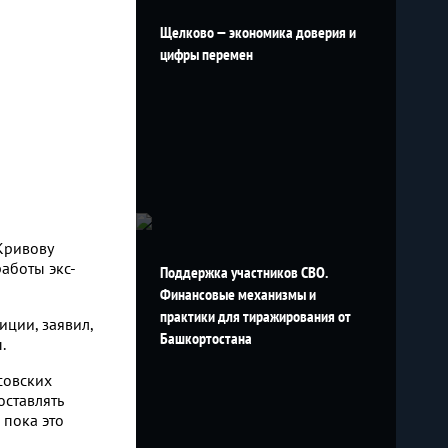
Щелково — экономика доверия и
цифры перемен
Кривову
аботы экс-
Поддержка участников СВО.
Финансовые механизмы и
практики для тиражирования от
иции, заявил,
Башкортостана
ы.
совских
оставлять
 пока это