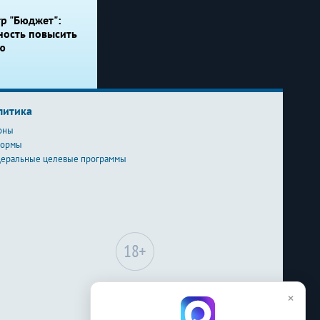
р "Бюджет":
ность повысить
ю
литика
оны
формы
еральные целевые программы
Сайт может содержать
×
материалы, не
предназначенные для лиц
младше 18-ти лет.