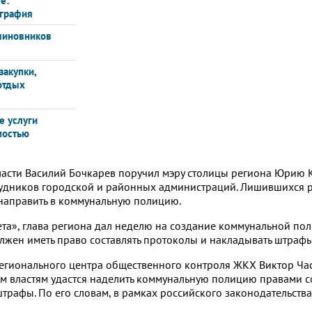
е:
ография
 чиновников
закупки,
отдых
е услуги
мостью
ласти Василий Бочкарев поручил мэру столицы региона Юрию 
рудников городской и районных администраций. Лишившихся р
 направить в коммунальную полицию.
ета», глава региона дал неделю на создание коммунальной пол
лжен иметь право составлять протоколы и накладывать штраф
регионального центра общественного контроля ЖКХ Виктор Ча
им властям удастся наделить коммунальную полицию правами с
трафы. По его словам, в рамках российского законодательства