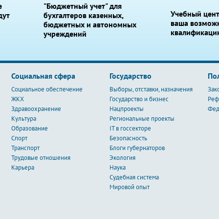
е
"Бюджетный учет" для
Учебный цент
дут
бухгалтеров казенных,
ваша возмож
бюджетных и автономных
квалификаци
учреждений
Социальная сфера
Государство
По
Социальное обеспечение
Выборы, отставки, назначения
Зак
ЖКХ
Государство и бизнес
Ре
Здравоохранение
Нацпроекты
Фед
Культура
Региональные проекты
Образование
IT в госсекторе
Спорт
Безопасность
Транспорт
Блоги губернаторов
Трудовые отношения
Экология
Карьера
Наука
Судебная система
Мировой опыт