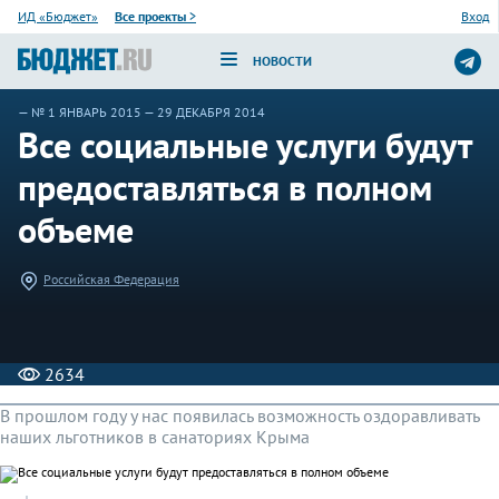
ИД «Бюджет»
Все проекты
>
Вход
НОВОСТИ
—
№ 1 ЯНВАРЬ 2015
— 29 ДЕКАБРЯ 2014
Все социальные услуги будут
предоставляться в полном
объеме
Российская Федерация
2634
В прошлом году у нас появилась возможность оздоравливать
наших льготников в санаториях Крыма