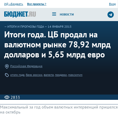
ИД «Бюджет»
Все проекты
>
Вход
НОВОСТИ
—
ИТОГИ И ПРОГНОЗЫ ГОДА
— 14 ЯНВАРЯ 2015
Итоги года. ЦБ продал на
валютном рынке 78,92 млрд
долларов и 5,65 млрд евро
Российская Федерация
итоги года
,
банк россии
,
валюта
,
продажи
,
максимум
2833
Максимальный за год объем валютных интервенций пришелся
на октябрь