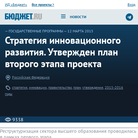
ИД «Бюджет»
Все проекты
>
Вход
НОВОСТИ
—
ГОСУДАРСТВЕННЫЕ ПРОГРАММЫ
— 12 МАРТА 2015
Стратегия инновационного
развития. Утвержден план
второго этапа проекта
Российская Федерация
стратегия
,
инновации
,
правительство
,
план
,
утверждение
,
2015-2016
годы
9338
Реструктуризация сектора высшего образования проводилась
в рамках первого этапа