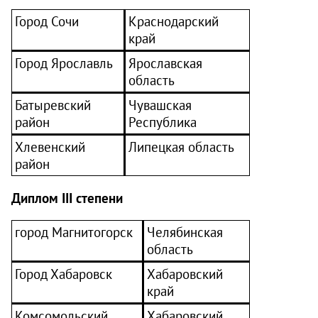
Город Сочи
Краснодарский
край
Город Ярославль
Ярославская
область
Батыревский
Чувашская
район
Республика
Хлевенский
Липецкая область
район
Диплом
III
степени
город Магнитогорск
Челябинская
область
Город Хабаровск
Хабаровский
край
Комсомольский
Хабаровский