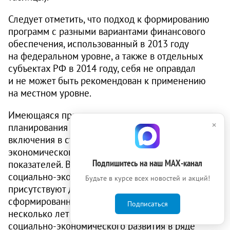
Следует отметить, что подход к формированию
программ с разными вариантами финансового
обес­печения, использованный в 2013 году
на федеральном уровне, а также в отдельных
субъектах РФ в 2014 году, себя не оправдал
и не может быть рекомендован к применению
на местном уровне.
Имеющаяся практика стратегического
×
планирования предоставляет ряд примеров
включения в стратегии социально-
экономического развития бюджетных
Подпишитесь на наш МАХ-канал
показателей. В комплексных программах
социально-экономического развития
Будьте в курсе всех новостей и акций!
присутствуют детальные таблицы,
сформированные на весь период либо на первые
Подписаться
несколько лет реализации. В стратегиях
социально-экономического развития в ряде