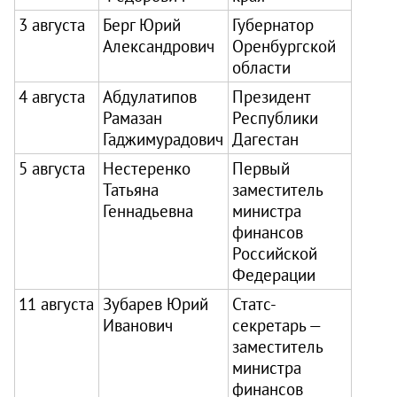
3 августа
Берг Юрий
Губернатор
Александрович
Оренбургской
области
4 августа
Абдулатипов
Президент
Рамазан
Республики
Гаджимурадович
Дагестан
5 августа
Нестеренко
Первый
Татьяна
заместитель
Геннадьевна
министра
финансов
Российской
Федерации
11 августа
Зубарев Юрий
Статс-
Иванович
секретарь —
заместитель
министра
финансов