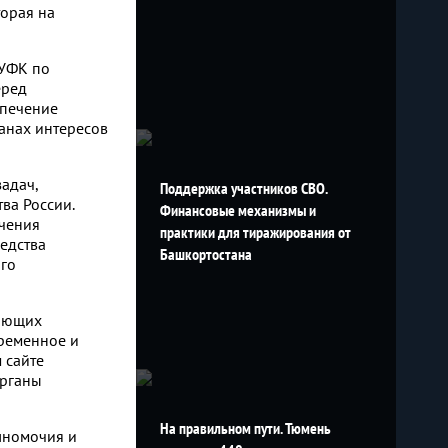
торая на
 УФК по
еред
спечение
ганах интересов
адач,
Поддержка участников СВО.
ва России.
Финансовые механизмы и
чения
практики для тиражирования от
едства
Башкортостана
го
вающих
ременное и
 сайте
органы
На правильном пути. Тюмень
лномочия и