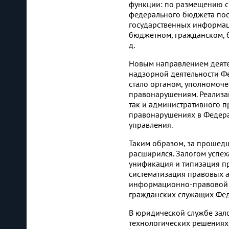
функции: по размещению с
федерального бюджета пос
государственных информаци
бюджетном, гражданском, 
д.
Новым направлением деяте
надзорной деятельности Фе
стало органом, уполномоч
правонарушениям. Реализац
так и административного 
правонарушениях в Федера
управления.
Таким образом, за прошед
расширился. Залогом успех
унификация и типизация п
систематизация правовых а
информационно-правовой б
гражданских служащих Фед
В юридической службе зал
технологических решениях,