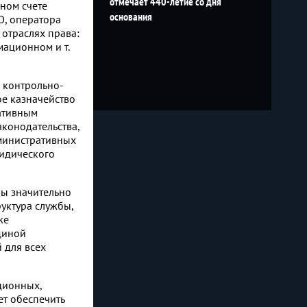
отмечает 440-летие со дня
ном счете
основания
О, оператора
 отраслях права:
ационном и т.
 контрольно-
ое казначейство
ативным
конодательства,
дминистративных
идического
ы значительно
уктура службы,
же
диной
 для всех
ционных,
ет обеспечить