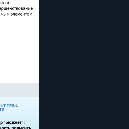
ости
вершенствование
димым элементом
ФОРУМЫ,
ИИ
р "Бюджет":
ность повысить