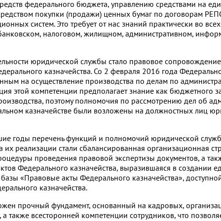
редств федерального бюджета, управлению средствами на еди
редством покупки (продажи) ценных бумаг по договорам РЕП
онных систем. Это требует от нас знаний практически во всех
банковском, налоговом, жилищном, административном, информ
льности юридической службы стало правовое сопровождение
дерального казначейства. Со 2 февраля 2016 года Федеральн
енным на осуществление производства по делам по администр
ия этой компетенции предполагает знание как бюджетного за
производства, поэтому полномочия по рассмотрению дел об а
льном казначействе были возложены на должностных лиц юр
шие годы перечень функций и полномочий юридической служб
а их реализации стали сбалансированная организационная стр
роцедуры проведения правовой экспертизы документов, а так
ктов Федерального казначейства, выразившаяся в создании е
азы «Правовые акты Федерального казначейства», доступной
ерального казначейства.
ожен прочный фундамент, основанный на кадровых, организа
 а также всесторонней компетенции сотрудников, что позволя