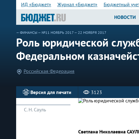
ИД «Бюджет»
Журнал «Бюджет»
Бюджетный уче
НОВОСТИ
—
ФИНАНСЫ
—
№11 НОЯБРЬ 2017
— 22 НОЯБРЯ 2017
Роль юридической служ
Федеральном казначейс
Российская Федерация
Версия для печати
3123
С. Н. Сауль
Светлана Николаевна САУЛ