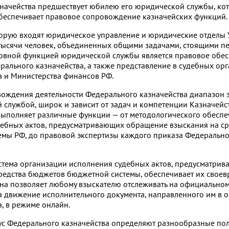
значейства предшествует юбилею его юридической службы, ко
обеспечивает правовое сопровождение казначейских функций.
торую входят юридическое управление и юридические отделы
 тысячи человек, объединенных общими задачами, стоящими п
новной функцией юридической службы является правовое обе
рального казначейства, а также представление в судебных ор
а и Министерства финансов РФ.
ождения деятельности Федерального казначейства диапазон з
лужбой, широк и зависит от задач и компетенции Казначейст
ыполняет различные функции — от методологического обеспе
ебных актов, предусматривающих обращение взыскания на ср
мы РФ, до правовой экспертизы каждого приказа Федерально
стема организации исполнения судебных актов, предусматри
редства бюджетов бюджетной системы, обеспечивает их своев
на позволяет любому взыскателю отслеживать на официальном
а движение исполнительного документа, направленного им в 
, в режиме онлайн.
тус Федерального казначейства определяют разнообразные по