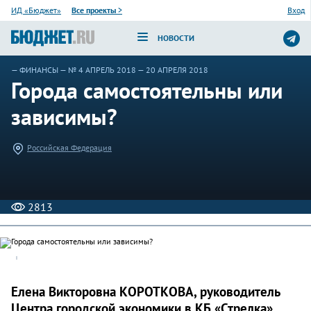
ИД «Бюджет»
Все проекты
>
Вход
НОВОСТИ
—
ФИНАНСЫ
—
№ 4 АПРЕЛЬ 2018
— 20 АПРЕЛЯ 2018
Города самостоятельны или
зависимы?
Российская Федерация
2813
Елена Викторовна КОРОТКОВА, руководитель
Центра городской экономики в КБ «Стрелка»,