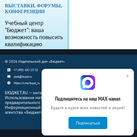
ВЫСТАВКИ, ФОРУМЫ,
КОНФЕРЕНЦИИ
Учебный центр
"Бюджет": ваша
возможность повысить
квалификацию
© 2026 Издательский дом «Бюджет»
+7 (495) 632-23-22
×
post@bujet.ru
https://t.me/bujet_ru
БЮДЖЕТ.RU — интернет-издание о финансовой жизни страны.
Использование материалов Бюджет.ru разрешено только с
Подпишитесь на наш МАХ-канал
предварительного письменного согласия правообладателей.
Информационный продукт «Журнал Бюджет» информационного
Будьте в курсе всех новостей и акций!
агентства «Бюджет-Медиа»
Подписаться