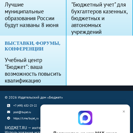
Лучшие
"Бюджетный учет" для
муниципальные
бухгалтеров казенных,
образования России
бюджетных и
будут названы 8 июня
автономных
учреждений
ВЫСТАВКИ, ФОРУМЫ,
КОНФЕРЕНЦИИ
Учебный центр
"Бюджет": ваша
возможность повысить
квалификацию
© 2026 Издательский дом «Бюджет»
+7 (495) 632-23-22
×
post@bujet.ru
https://t.me/bujet_ru
БЮДЖЕТ.RU — интернет-издание о финансовой жизни страны.
Использование материалов Бюджет.ru разрешено только с