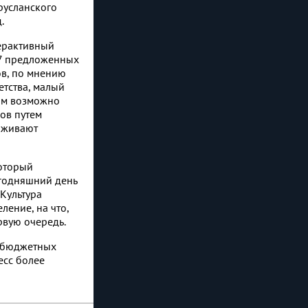
русланского
.
терактивный
57 предложенных
в, по мнению
етства, малый
иям возможно
ов путем
рживают
оторый
егодняшний день
Культура
ление, на что,
рвую очередь.
я бюджетных
есс более