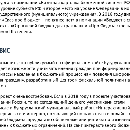
урса в номинации «Визитная карточка бюджетной системы РФ»
 уровне субъекта РФ и второе место на уровне Федерации в н
ударственного (муниципального) учреждения». В 2018 году д
т «Сказ про бюджет — понятнее нет» в номинации «Бюджет в ст
оекты «Отраслевой бюджет для граждан» и «Про Федота стрель
ов III степени.
ВИС
отметить, что публикуемый на официальном сайте Бугурусланс
дает возможности учитывать мнения граждан при формирован
 массы населения в бюджетный процесс нам позволил цифров
я граждан», разработанный Центром фискальной политики на
ов.
роект очень востребован. Если в 2018 году в проекте участвов
ний России, то на сегодняшний день его участниками стали
числе и Бугурусланский муниципальный район. «Интерактивны
ервис в сети интернет, позволяющий пользователю в онлайн-
татей бюджета, предлагать собственные инициативы по изменен
данных бюджетных ограничений. На сайт интерактивного бюд