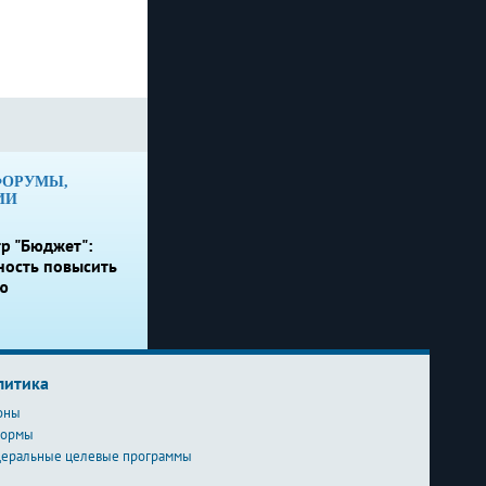
ФОРУМЫ,
ИИ
р "Бюджет":
ность повысить
ю
литика
оны
формы
еральные целевые программы