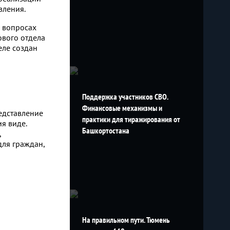
вления.
в вопросах
ового отдела
еле создан
Поддержка участников СВО.
Финансовые механизмы и
едставление
практики для тиражирования от
я виде.
Башкортостана
,
для граждан,
На правильном пути. Тюмень