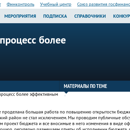
т
Финконтроль
Учебный центр
Союз развития госфинан
МЕРОПРИЯТИЯ
ПОДПИСКА
СПРАВОЧНИКИ
КОНКУ
процесс более
МАТЕРИАЛЫ ПО ТЕМЕ
не проделана большая работа по повышению открытости бюдж
ский район не стал исключением. Мы проводим публичные об
м проект бюджета и все вносимые в него изменения в виде о
ошюр, регулярно размещаем отчеты об исполнении бюджета, 