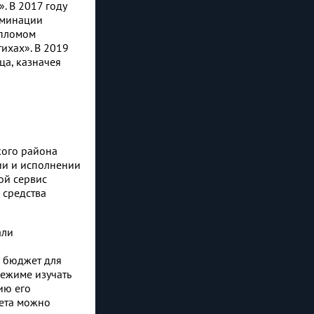
. В 2017 году
оминации
ипломом
ихах». В 2019
ца, казначея
кого района
ии и исполнении
ой сервис
 средства
али
й бюджет для
режиме изучать
ию его
жета можно