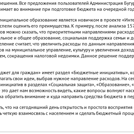
шения. Все предложения пользователей Администрация Бугу
имает во внимание при подготовке бюджета на очередной год
муниципальное образование является новичком в проекте «Ин
спели оценить его преимущества. К примеру, после анализа 1
в можно сказать, что приоритетными направлениями расходо
льное и общее образование, социальная поддержка семьи и д
селение считает, что увеличить расходы по данным направлен
ов на муниципальное управление, культуру и увеличения доход
хем, сокращения налоговой недоимки. Данное решение подде
джет для граждан» имеет раздел «Бюджетные инициативы», к
агать свои идеи, выбрав нужное направление расходов. На с
инициатив в разделах «Социальная защита», «Образование», «
е это дает нам возможность видеть, какие вопросы волнуют насе
на обратить внимание и куда направить средства бюджета в пе
ть, что на сегодняшний день открытость и простота восприяти
 четкую взаимосвязь с населением и сделать бюджетный проц