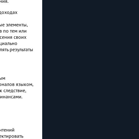
ния.
доходах
ые элементы,
 по тем или
сения своих
циально
ять результаты
ным
оналов языком,
 следствие,
финансами.
очтений
ектировать