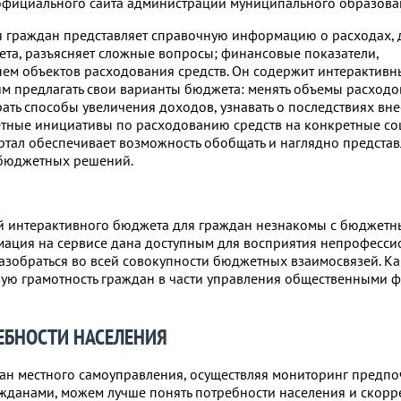
 официального сайта администрации муниципального образова
 граждан представляет справочную информацию о расходах, 
та, разъясняет сложные вопросы; финансовые показатели,
м объектов расходования средств. Он содержит интерактивн
м предлагать свои варианты бюджета: менять объемы расходов
ть способы увеличения доходов, узнавать о последствиях вне
тные инициативы по расходованию средств на конкретные со
тал обеспечивает возможность обобщать и наглядно представл
 бюджетных решений.
й интерактивного бюджета для граждан незнакомы с бюджет
мация на сервисе дана доступным для восприятия непрофесси
азобраться во всей совокупности бюджетных взаимосвязей. Как
ую грамотность граждан в части управления общественными 
ЕБНОСТИ НАСЕЛЕНИЯ
ган местного самоуправления, осуществляя мониторинг предп
жданами, можем лучше понять потребности населения и скорр