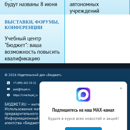
будут названы 8 июня
автономных
учреждений
ВЫСТАВКИ, ФОРУМЫ,
КОНФЕРЕНЦИИ
Учебный центр
"Бюджет": ваша
возможность повысить
квалификацию
© 2026 Издательский дом «Бюджет»
+7 (495) 632-23-22
×
post@bujet.ru
https://t.me/bujet_ru
БЮДЖЕТ.RU — интернет-издание о финансовой жизни страны.
Использование материалов Бюджет.ru разрешено только с
Подпишитесь на наш МАХ-канал
предварительного письменного согласия правообладателей.
Информационный продукт «Журнал Бюджет» информационного
Будьте в курсе всех новостей и акций!
агентства «Бюджет-Медиа»