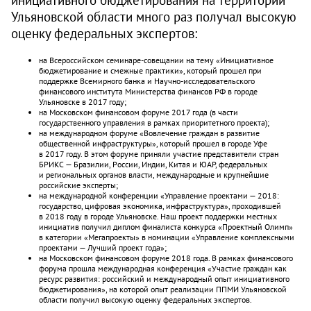
Ульяновской области много раз получал высокую
оценку федеральных экспертов:
на Всероссийском семинаре-совещании на тему «Инициативное
бюджетирование и смежные практики», который прошел при
поддержке Всемирного банка и Научно-исследовательского
финансового института Министерства финансов РФ в городе
Ульяновске в 2017 году;
на Московском финансовом форуме 2017 года (в части
государственного управления в рамках приоритетного проекта);
на международном форуме «Вовлечение граждан в развитие
общественной инфраструктуры», который прошел в городе Уфе
в 2017 году. В этом форуме приняли участие представители стран
БРИКС — Бразилии, России, Индии, Китая и ЮАР, федеральных
и региональных органов власти, международные и крупнейшие
российские эксперты;
на международной конференции «Управление проектами — 2018:
государство, цифровая экономика, инфраструктура», проходившей
в 2018 году в городе Ульяновске. Наш проект поддержки местных
инициатив получил диплом финалиста конкурса «Проектный Олимп»
в категории «Мегапроекты» в номинации «Управление комплексными
проектами — Лучший проект года»;
на Московском финансовом форуме 2018 года. В рамках финансового
форума прошла международная конференция «Участие граждан как
ресурс развития: российский и международный опыт инициативного
бюджетирования», на которой опыт реализации ППМИ Ульяновской
области получил высокую оценку федеральных экспертов.