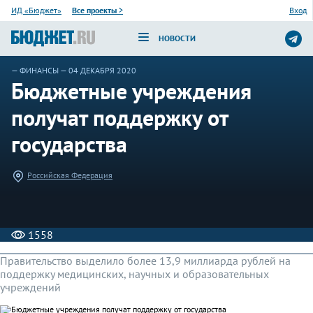
ИД «Бюджет»
Все проекты
>
Вход
НОВОСТИ
—
ФИНАНСЫ
— 04 ДЕКАБРЯ 2020
Бюджетные учреждения
получат поддержку от
государства
Российская Федерация
1558
Правительство выделило более 13,9 миллиарда рублей на
поддержку медицинских, научных и образовательных
учреждений