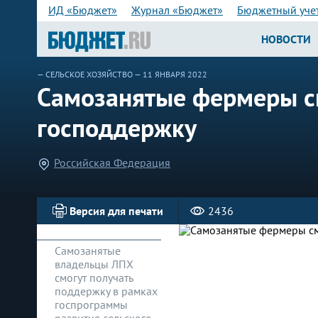
ИД «Бюджет»
Журнал «Бюджет»
Бюджетный уче
НОВОСТИ
—
СЕЛЬСКОЕ ХОЗЯЙСТВО
— 11 ЯНВАРЯ 2022
Самозанятые фермеры с
господдержку
Российская Федерация
Версия для печати
2436
Самозанятые
владельцы ЛПХ
смогут получать
поддержку в рамках
госпрограммы