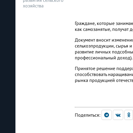
развития сельского
хозяйства
Граждане, которые занима
как самозанятые, получат 
Документ вносит изменения
сельхозпродукции, сырья и
развитие личных подсобны
профессиональный доход). С
Принятое решение поддерж
способствовать наращивани
рынка продукцией отечест
Поделиться: