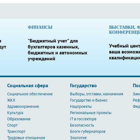
ФИНАНСЫ
ВЫСТАВКИ, 
КОНФЕРЕНЦ
е
"Бюджетный учет" для
Учебный цент
дут
бухгалтеров казенных,
ваша возмож
бюджетных и автономных
квалификаци
учреждений
Социальная сфера
Государство
По
Социальное обеспечение
Выборы, отставки, назначения
Зак
ЖКХ
Государство и бизнес
Ре
Здравоохранение
Нацпроекты
Фед
Культура
Региональные проекты
Образование
IT в госсекторе
Спорт
Безопасность
Транспорт
Блоги губернаторов
Трудовые отношения
Экология