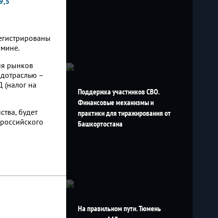
9,5
регистрированы
бмине.
ия рынков
одотраслью –
 (налог на
Поддержка участников СВО.
Финансовые механизмы и
тва, будет
практики для тиражирования от
 российского
Башкортостана
На правильном пути. Тюмень