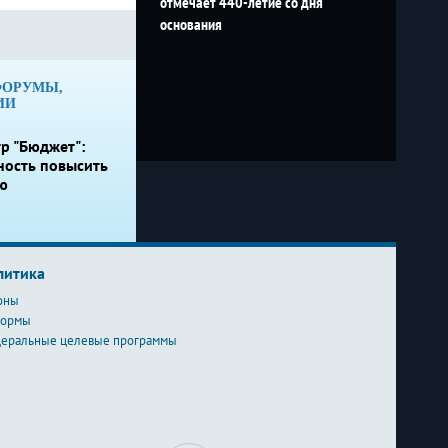
отмечает 440-летие со дня
основания
ФОРУМЫ,
ИИ
р "Бюджет":
ность повысить
ю
литика
оны
формы
еральные целевые программы