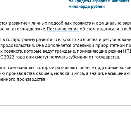
На кредиты аграриям направят 
миллиарда рублей
ются развитием личных подсобных хозяйств и официально за
доступ к господдержке.
Постановление
об этом подписали в ка
 в госпрограмму развития сельского хозяйства и регулирован
 продовольствия. Она дополняется отдельной приоритетной п
х хозяйств, которые ведут граждане, применяющие режим НПД
 2022 года они смогут получать субсидии от государства.
ит самозанятых, которые развивают личные подсобные хозяйс
ю производства овощей, молока и мяса, а значит, насыщению
венного производства.