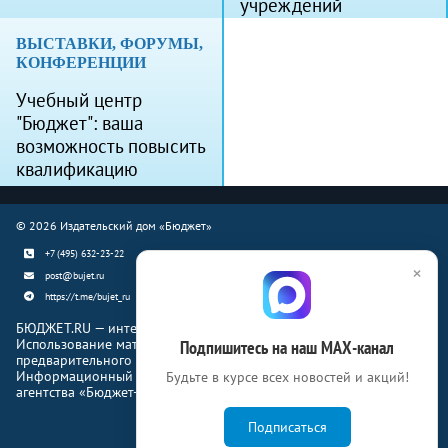
учреждений
ВЫСТАВКИ, ФОРУМЫ,
КОНФЕРЕНЦИИ
Учебный центр
"Бюджет": ваша
возможность повысить
квалификацию
© 2026 Издательский дом «Бюджет»
+7 (495) 632-23-22
×
post@bujet.ru
https://t.me/bujet_ru
БЮДЖЕТ.RU — интернет-издание о финансовой жизни страны.
Использование материалов Бюджет.ru разрешено только с
Подпишитесь на наш МАХ-канал
предварительного письменного согласия правообладателей.
Информационный продукт «Журнал Бюджет» информационного
Будьте в курсе всех новостей и акций!
агентства «Бюджет-Медиа»
Подписаться