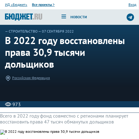
ИД «Бюджет»
Все проекты
>
Вход
НОВОСТИ
—
СТРОИТЕЛЬСТВО
— 07 СЕНТЯБРЯ 2022
В 2022 году восстановлены
права 30,9 тысячи
дольщиков
Российская Федерация
973
Всего в 2022 году фонд совместно с регионами планирует
восстановить права 47 тысяч обманутых дольщиков