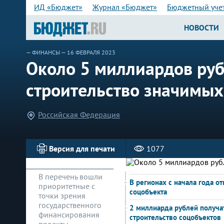
ИД «Бюджет»
Журнал «Бюджет»
Бюджетный уче
НОВОСТИ
—
ФИНАНСЫ
— 16 ФЕВРАЛЯ 2023
Около 5 миллиардов руб
строительство значимых
Российская Федерация
Версия для печати
1077
В перечень вошли
В регионах с начала года о
приоритетные с
соцобъекта
точки зрения
государственного
2 миллиарда рублей получа
финансирования
строительство соцобъектов