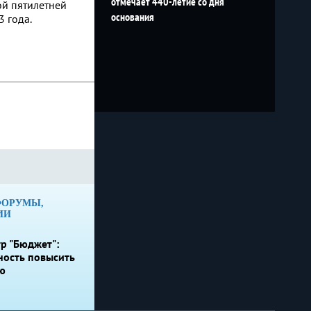
отмечает 440-летие со дня
ой пятилетней
основания
3 года.
ФОРУМЫ,
ИИ
р "Бюджет":
ность повысить
ю