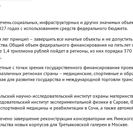
е
ечень социальных, инфраструктурных и других значимых объек
027 годах с использованием средств федерального бюджета.
 лег принцип – завершить все начатые объекты и не допустит
тва. Общий объем федерального финансирования на пять лет 
ее 1,4 триллиона рублей пойдет в регионы, из них порядка 37
.
тные с точки зрения государственного финансирования проек
различных регионах страны – медицинские, спортивные и обр
жная для развития государства и международной торговли тран
альский научно-исследовательский институт охраны материнств
едовательский институт экспериментальной физики в Сарове,
спортивной медицины и реабилитации в Сочи, а также автомо
лючено завершение реконструкции консерватории им. Римског
ельства новых корпусов для Третьяковской галереи в Москве.