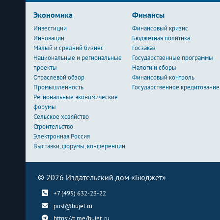
Экономика
Финансы
Инвестиции
Финансовый кризис
Инновации
Бюджетная политика
Малый и средний бизнес
Госзаказ
Национальные и региональные
Государственные программы
проекты
Налоги и сборы
Отраслевой обзор
Финансовый контроль
Промышленность
Государственное кредитование
Региональные экономические
форумы
Сельское хозяйство
Строительство
Электронная Россия
Выставки, форумы, конференции
© 2026 Издательский дом «Бюджет»
+7 (495) 632-23-22
post@bujet.ru
https://t.me/bujet_ru