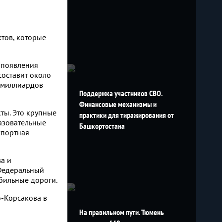
тов, которые
ь появления
составит около
0 миллиардов
Поддержка участников СВО.
Финансовые механизмы и
ты. Это крупные
практики для тиражирования от
азовательные
Башкортостана
спортная
а и
 Федеральный
бильные дороги.
о-Корсакова в
На правильном пути. Тюмень