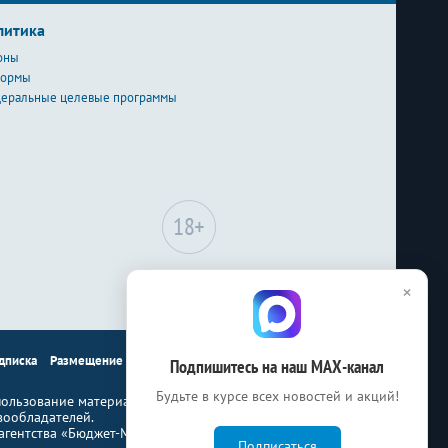
литика
оны
формы
еральные целевые программы
Сайт может содержать
×
материалы, не
предназначенные для лиц
младше 18-ти лет.
дписка
Размещение рекламы
Контакты
Подпишитесь на наш МАХ-канал
Будьте в курсе всех новостей и акций!
ользование материалов Бюджет.ru
вообладателей.
гентства «Бюджет-Медиа»
Подписаться