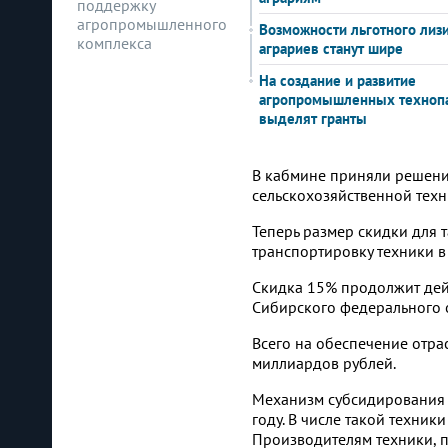
поддержку
агропромышленного
Возможности льготного лиз
комплекса
аграриев станут шире
На создание и развитие
агропромышленных техноп
выделят гранты
В кабмине приняли решени
сельскохозяйственной техн
Теперь размер скидки для 
транспортировку техники в
Скидка 15% продолжит дейс
Сибирского федерального о
Всего на обеспечение отра
миллиардов рублей.
Механизм субсидирования 
году. В числе такой техник
Производителям техники, 