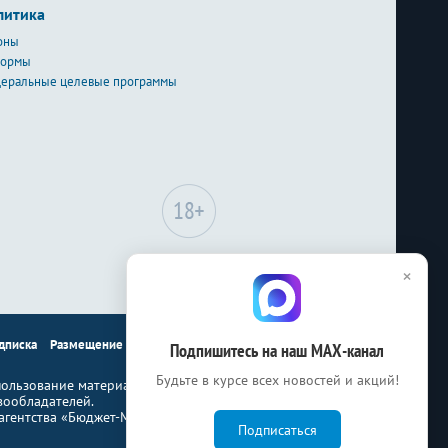
литика
оны
формы
еральные целевые программы
Сайт может содержать
×
материалы, не
предназначенные для лиц
младше 18-ти лет.
дписка
Размещение рекламы
Контакты
Подпишитесь на наш МАХ-канал
Будьте в курсе всех новостей и акций!
ользование материалов Бюджет.ru
вообладателей.
гентства «Бюджет-Медиа»
Подписаться