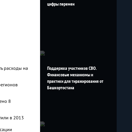
цифры перемен
ть расходы на
Поддержка участников СВО.
Финансовые механизмы и
практики для тиражирования от
регионов
Башкортостана
ено 8
тили в 2013
нсации