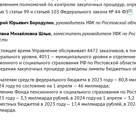
влением полномочий по контролю закупочных процедур, оп
[1]
ью 5 статьи 99 и статьей 103 Федерального закона № 44‑ФЗ
.
рий Юрьевич Бородулин
,
руководитель УФК по Ростовской обл
лана Михайловна Шлык
,
заместитель руководителя УФК по Ро
сти
стоящее время Управление обслуживает 4472 заказчиков, в то
рального уровня, 4051 — муниципального уровня и отделени
ионного и социального страхования РФ по Ростовской области
едения закупочных процедур доведены лимиты бюджетных об
чателям средств федерального бюджета в 2023 году — 80,8 ми
24 году по состоянию на 1 апреля — 46 миллиарда;
лению Фонда пенсионного и социального страхования по Рост
23 году — 3,5 миллиарда рублей, в 2024 году на 1 апреля — 3,2
местных бюджетов в 2023 году — 17,4 миллиарда рублей, в 202
лиарда.