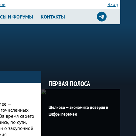
сов
Вход
РСЫ И ФОРУМЫ
КОНТАКТЫ
ПЕРВАЯ ПОЛОСА
лее —
Щелково — экономика доверия и
огочисленных
цифры перемен
За время своего
сь, по сути,
и о закупочной
ния