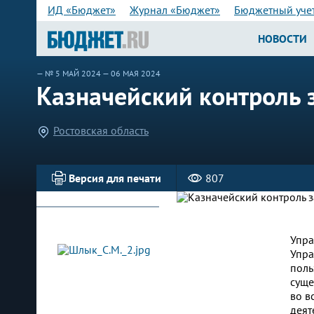
ИД «Бюджет»
Журнал «Бюджет»
Бюджетный уче
НОВОСТИ
—
№ 5 МАЙ 2024
— 06 МАЯ 2024
Казначейский контроль 
Ростовская область
Версия для печати
807
Упра
Упра
поль
суще
во в
деят