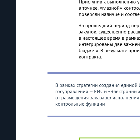
Приступив к выполнению у
а точнее, «глазной» конт
поверяли наличие и соотве
За прошедший период пере
закупок, существенно расш
в настоящее время в рамк
интегрированы две важней
бюджет». В результате про
контракта.
В рамках стратегии создания едино
госуправления — ЕИС и «Электронный
от размещения заказа до исполнения
контрольные функции