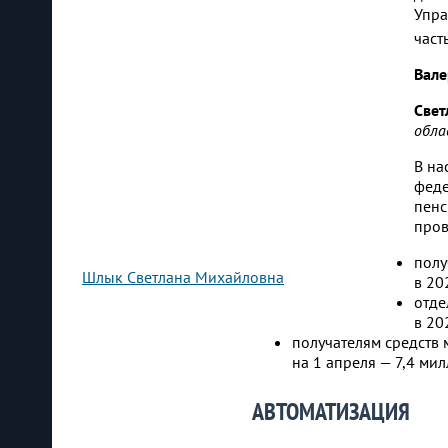
Упра
част
Вале
Свет
обла
В на
феде
пенс
пров
полу
Шлык Светлана Михайловна
в 20
отде
в 20
получателям средств 
на 1 апреля — 7,4 мил
АВТОМАТИЗАЦИЯ