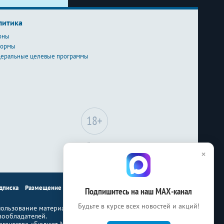
литика
оны
формы
еральные целевые программы
Сайт может содержать
×
материалы, не
предназначенные для лиц
младше 18-ти лет.
дписка
Размещение рекламы
Контакты
Подпишитесь на наш МАХ-канал
Будьте в курсе всех новостей и акций!
ользование материалов Бюджет.ru
вообладателей.