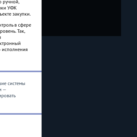
 ручной,
ники УФК
ъекте закупки.
троль в сфере
овень. Так,
ы
ектронный
о исполнения
шие системы
и —
ировать