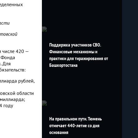
ределенных
асти
стовской
Поддержка участников СВО.
м числе 420 —
Финансовые механизмы и
е Фонда
практики для тиражирования от
. Для
Башкортостана
язательств:
ллиарда рублей,
овской области
 миллиарда;
4 году
На правильном пути. Тюмень
отмечает 440-летие со дня
основания