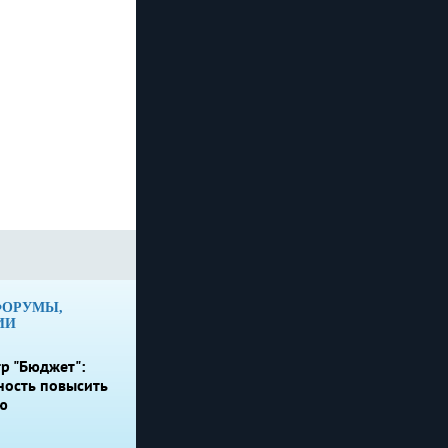
ФОРУМЫ,
ИИ
р "Бюджет":
ность повысить
ю