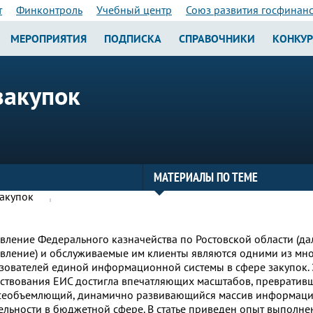
т
Финконтроль
Учебный центр
Союз развития госфинан
МЕРОПРИЯТИЯ
ПОДПИСКА
СПРАВОЧНИКИ
КОНКУ
закупок
МАТЕРИАЛЫ ПО ТЕМЕ
вление Федерального казначейства по Ростовской области (да
вление) и обслуживаемые им клиенты являются одними из мн
зователей единой информационной системы в сфере закупок. 
ствования ЕИС достигла впечатляющих масштабов, превративши
сеобъемлющий, динамично развивающийся массив информаци
ельности в бюджетной сфере. В статье приведен опыт выполне