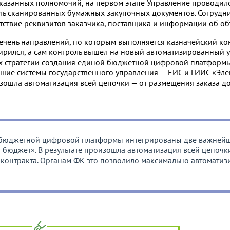
казанных полномочий, на первом этапе Управление проводило
роль сканированных бумажных закупочных документов. Сотруд
тствие реквизитов заказчика, поставщика и информации об об
чень направлений, по которым выполняется казначейский кон
ирился, а сам контроль вышел на новый автоматизированный ур
ах стратегии создания единой бюджетной цифровой платформ
шие системы государственного управления — ЕИС и ГИИС «Эл
изошла автоматизация всей цепочки — от размещения заказа д
й бюджетной цифровой платформы интегрированы две важней
 бюджет». В результате произошла автоматизация всей цепочк
 контракта. Органам ФК это позволило максимально автоматиз