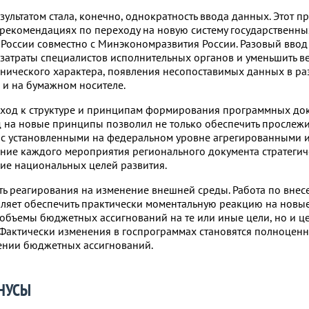
льтатом стала, конечно, однократность ввода данных. Этот п
рекомендациях по переходу на новую систему государственны
оссии совместно с Минэкономразвития России. Разовый ввод
озатраты специалистов исполнительных органов и уменьшить в
нического характера, появления несопоставимых данных в р
и на бумажном носителе.
ход к структуре и принципам формирования программных до
д на новые принципы позволил не только обеспечить прослежи
 с установленными на федеральном уровне агрегированными 
яние каждого мероприятия регионального документа стратегич
ие национальных целей развития.
сть реагирования на изменение внешней среды. Работа по вне
ляет обеспечить практически моментальную реакцию на новы
 объемы бюджетных ассигнований на те или иные цели, но и ц
. Фактически изменения в госпрограммах становятся полноцен
ении бюджетных ассигнований.
НУСЫ