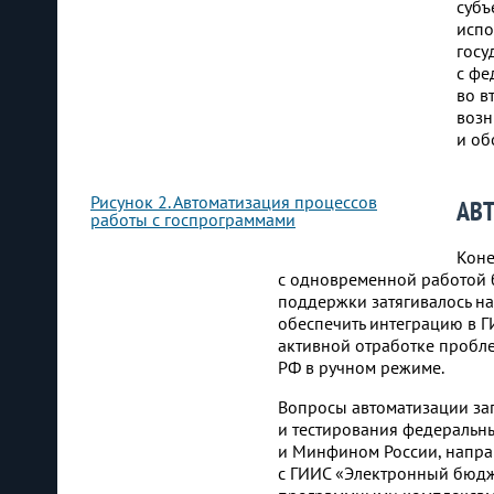
субъ
испо
госу
с фе
во в
возн
и об
Рисунок 2. Автоматизация процессов
АВ
работы с госпрограммами
Коне
с одновременной работой 
поддержки затягивалось на
обеспечить интеграцию в 
активной отработке пробле
РФ в ручном режиме.
Вопросы автоматизации за
и тестирования федеральн
и Минфином России, напра
с ГИИС «Электронный бюдж