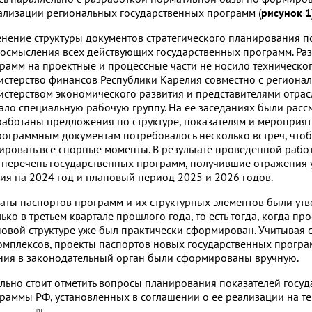
ализации региональных государственных программ (
рисунок 1
нение структуры документов стратегического планирования п
осмысления всех действующих государственных программ. Ра
рамм на проектные и процессные части не носило техническог
стерство финансов Республики Карелия совместно с региона
стерством экономического развития и представителями отра
ало специальную рабочую группу. На ее заседаниях были рас
работаны предложения по структуре, показателям и мероприят
рограммным документам потребовалось несколько встреч, что
ировать все спорные моменты. В результате проведенной рабо
 перечень государственных программ, получившие отражения 
я на 2024 год и плановый период 2025 и 2026 годов.
маты паспортов программ и их структурных элементов были ут
ко в третьем квартале прошлого года, то есть тогда, когда про
овой структуре уже был практически сформирован. Учитывая 
мплексов, проекты паспортов новых государственных програ
ния в законодательный орган были сформированы вручную.
льно стоит отметить вопросы планирования показателей госу
раммы РФ, установленных в соглашении о ее реализации на т
[1]