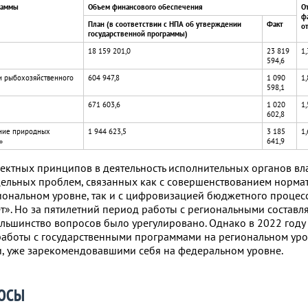
раммы
Объем финансового обеспечения
О
ф
План (в соответствии с НПА об утверждении
Факт
о
государственной программы)
18 159 201,0
23 819
1,
594,6
и рыбохозяйственного
604 947,8
1 090
1,
598,1
671 603,6
1 020
1,
602,8
ание природных
1 944 623,5
3 185
1,
»
641,9
ектных принципов в деятельность исполнительных органов вла
дельных проблем, связанных как с совершенствованием норма
иональном уровне, так и с цифровизацией бюджетного процес
». Но за пятилетний период работы с региональными состав
льшинство вопросов было урегулировано. Однако в 2022 году
аботы с государственными программами на региональном ур
и, уже зарекомендовавшими себя на федеральном уровне.
ЮСЫ