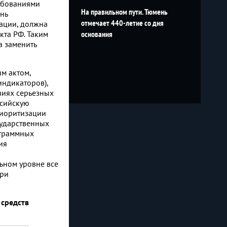
ребованиями
На правильном пути. Тюмень
нь
отмечает 440-летие со дня
зации, должна
кта РФ. Таким
основания
а заменить
м актом,
индикаторов),
виях серьезных
ссийскую
риоритизации
сударственных
ограммных
ия
ьном уровне все
при
 средств