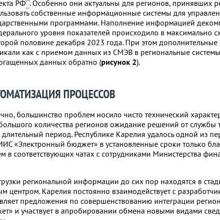
екта РФ
. Особенно они актуальны для регионов, принявших 
льзовать собственные информационные системы для управле
дарственными программами. Наполнение информацией деко
дерального уровня показателей происходило в максимально с
торой половине декабря 2023 года. При этом дополнительные
икали как с приемом данных из СМЭВ в региональные системы,
огащенных данных обратно (
рисунок 2
).
ТОМАТИЗАЦИЯ ПРОЦЕССОВ
чно, большинство проблем носило чисто технический характер,
большого количества регионов ожидание решений от службы 
 длительный период. Республике Карелия удалось одной из пе
ГИИС «Электронный бюджет» в установленные сроки только бл
м в соответствующих чатах с сотрудниками Министерства фин
грузки региональной информации до сих пор находятся в стад
ым центром. Карелия постоянно взаимодействует с разработчи
вляет предложения по совершенствованию интеграции регион
ет» и участвует в апробировании обмена новыми видами све