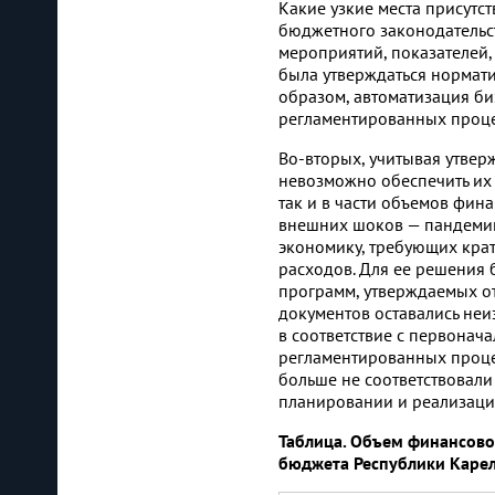
Какие узкие места присутс
бюджетного законодательс
мероприятий, показателей,
была утверждаться нормат
образом, автоматизация б
регламентированных процед
Во-вторых, учитывая утвер
невозможно обеспечить их 
так и в части объемов фин
внешних шоков — пандемии
экономику, требующих кра
расходов. Для ее решения
программ, утверждаемых о
документов оставались неи
в соответствие с первонач
регламентированных проце
больше не соответствовали
планировании и реализаци
Таблица. Объем финансово
бюджета Республики Карелия