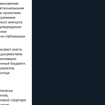
зникновению
 региональными
ми проектами
ограммами
мого импорта
 утверждение
ания
 их публикации
воляют учесть
 документами
 принявших
онный бюджет».
ультатов,
всегда
я
тически
нтов,
овой структуре
ванию