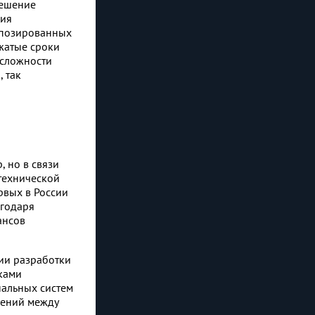
решение
ния
мпозированных
жатые сроки
 сложности
 так
 но в связи
технической
рвых в России
агодаря
ансов
ии разработки
ками
альных систем
дений между