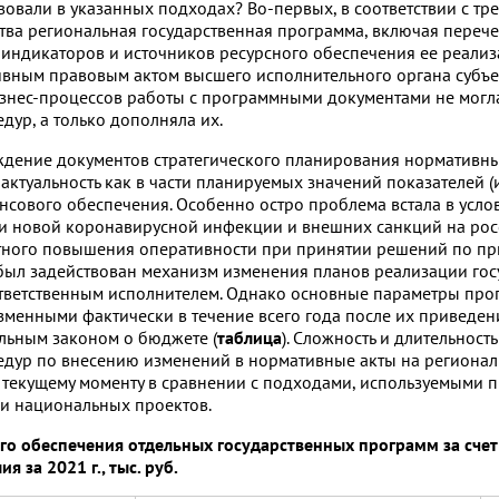
твовали в указанных подходах? Во-первых, в соответствии с т
тва региональная государственная программа, включая перече
 индикаторов и источников ресурсного обеспечения ее реали
ивным правовым актом высшего исполнительного органа субъе
изнес-процессов работы с программными документами не могл
ур, а только дополняла их.
ждение документов стратегического планирования нормативны
актуальность как в части планируемых значений показателей (
ансового обеспечения. Особенно остро проблема встала в усло
 новой коронавирусной инфекции и внешних санкций на ро
тного повышения оперативности при принятии решений по п
 был задействован механизм изменения планов реализации го
тветственным исполнителем. Однако основные параметры пр
зменными фактически в течение всего года после их приведен
альным законом о бюджете (
таблица
). Сложность и длительность
дур по внесению изменений в нормативные акты на регионал
 текущему моменту в сравнении с подходами, используемыми 
и национальных проектов.
го обеспечения отдельных государственных программ за счет
 за 2021 г., тыс. руб.