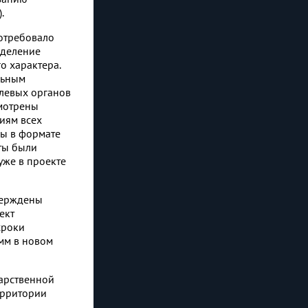
).
отребовало
зделение
о характера.
льным
слевых органов
смотрены
иям всех
бы в формате
ты были
уже в проекте
верждены
ект
сроки
мм в новом
дарственной
ерритории