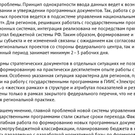
е проблемы. Принцип однократности ввода данных ведет к во
вании и утверждении программных документов. Так, работа с
ых проектов ведется в подсистеме управления национальны
». Для регионов, решивших работать с государственными пр
онных системах, интеграция реализована не посредствам пря
ортал бюджетной системы РФ. Таким образом, формирование и
 субъекта и ее изменений связаны с ожиданием как согласов
егиональных проектов со стороны федерального центра, так и
занный период занимает минимум
2–3
рабочих дня.
рмы стратегических документов в отдельных ситуациях не поз
сформированную на практически десятилетнем опыте работы с
ния. Особенно указанная ситуация характерна для регионов,
и на работу с государственными программами в ГИИС «Электр
о «жестких рамках» в структуре и атрибутах показателей и рез
ены только в рамках закрытого федерального перечня, что не 
я региональной практике.
ашему мнению, главной проблемой новой системы управлени
дарственными программами стали сжатые сроки перехода. Фак
табная работа по формированию новых программных докуме
смотру бюджетной классификации, планированию бюджета в н
сь параллельно с разработкой нормативной базы по формиро