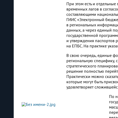
При этом есть и отдельны
временных лагов в согласо
составляющими национальн
ГИИС «Электронный бюджет
в региональных информаци
данных, а через единый п
государственной программы
и утверждения паспортов р
на ЕПБС. На практике ука
В свою очередь, единые фо
региональную специфику, 
стратегического планирова
решение полностью перейт
Практически можно сказать 
которые могут быть присво
удовлетворяет сложившейс
По н
госу
масш
пере
вела