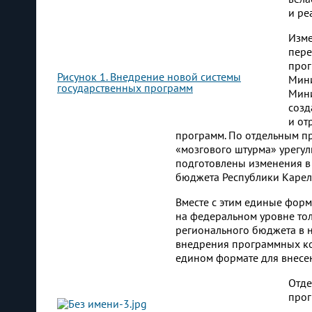
и ре
Изме
пере
прог
Рисунок 1. Внедрение новой системы
Мини
государственных программ
Мини
созд
и от
программ. По отдельным п
«мозгового штурма» урегул
подготовлены изменения в
бюджета Республики Карели
Вместе с этим единые фор
на федеральном уровне толь
регионального бюджета в н
внедрения программных ко
едином формате для внесе
Отде
прог