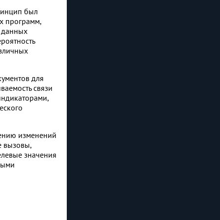
ринцип был
х программ,
 данных
ероятность
азличных
кументов для
ваемость связи
индикаторами,
еского
сению изменений
е вызовы,
елевые значения
ными