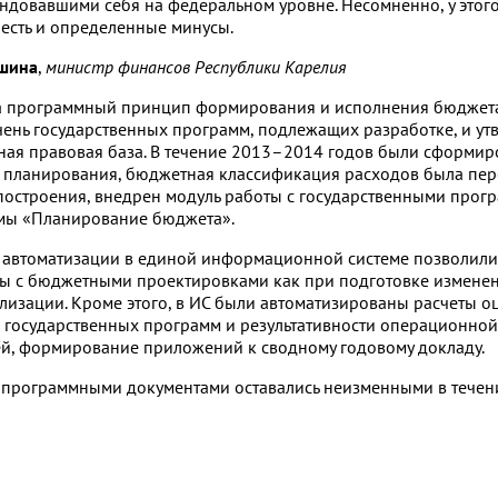
ндовавшими себя на федеральном уровне. Несомненно, у этого
есть и определенные минусы.
ошина
,
министр финансов Республики Карелия
а программный принцип формирования и исполнения бюджета 
чень государственных программ, подлежащих разработке, и у
ая правовая база. В течение
2013–2014
годов были сформир
о планирования, бюджетная классификация расходов была пе
остроения, внедрен модуль работы с государственными прогр
мы «Планирование бюджета».
автоматизации в единой информационной системе позволили
ы с бюджетными проектировками как при подготовке изменени
ализации. Кроме этого, в ИС были автоматизированы расчеты о
 государственных программ и результативности операционно
ей, формирование приложений к сводному годовому докладу.
 программными документами оставались неизменными в течени