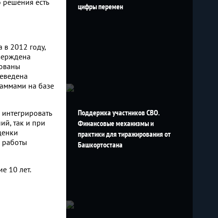
 решения есть
цифры перемен
в 2012 году,
тверждена
ованы
реведена
аммами на базе
Поддержка участников СВО.
 интегрировать
й, так и при
Финансовые механизмы и
ценки
практики для тиражирования от
й работы
Башкортостана
е 10 лет.