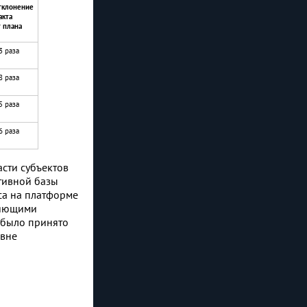
тклонение
акта
т плана
3 раза
8 раза
5 раза
6 раза
сти субъектов
тивной базы
са на платформе
ляющими
 было принято
овне