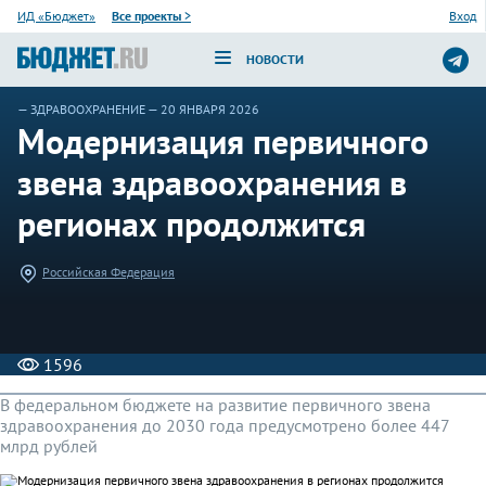
ИД «Бюджет»
Все проекты
>
Вход
НОВОСТИ
—
ЗДРАВООХРАНЕНИЕ
— 20 ЯНВАРЯ 2026
Модернизация первичного
звена здравоохранения в
регионах продолжится
Российская Федерация
1596
В федеральном бюджете на развитие первичного звена
здравоохранения до 2030 года предусмотрено более 447
млрд рублей